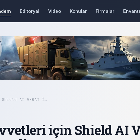
ndem
Editöryal
Video
Konular
Firmalar
Envant
 Shield AI V-BAT İ…
vetleri için Shield AI V