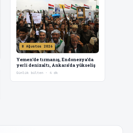
8 Ağustos 2026
Yemen'de tırmanış, Endonezya'da
yerli denizaltı, Ankara'da yükseliş
Günlük bülten · 4 dk