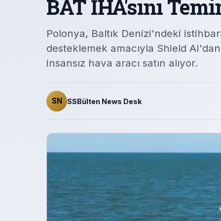
BAT İHA'sını Temi
Polonya, Baltık Denizi'ndeki istihbar
desteklemek amacıyla Shield AI'dan
insansız hava aracı satın alıyor.
SN
SSBülten News Desk