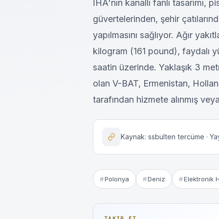
İHA'nın kanallı fanlı tasarımı, 
güvertelerinden, şehir çatıların
yapılmasını sağlıyor. Ağır yakıt
kilogram (161 pound), faydalı y
saatin üzerinde. Yaklaşık 3 met
olan V-BAT, Ermenistan, Holla
tarafından hizmete alınmış veya
Kaynak: ssbulten tercüme · Ya
Polonya
Deniz
Elektronik 
TAKIP ET