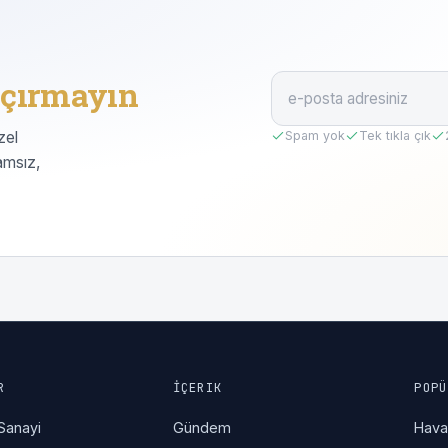
çırmayın
zel
Spam yok
Tek tıkla çık
amsız,
R
İÇERIK
POPÜ
Sanayi
Gündem
Hav