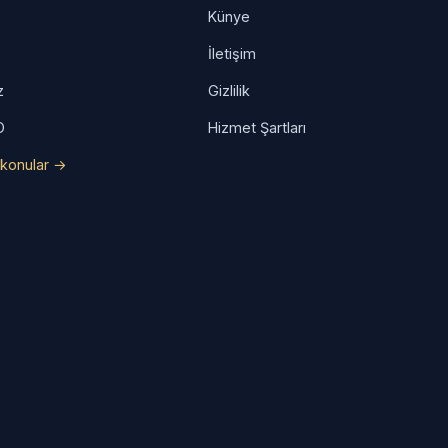
Künye
İletişim
z
Gizlilik
O
Hizmet Şartları
konular →