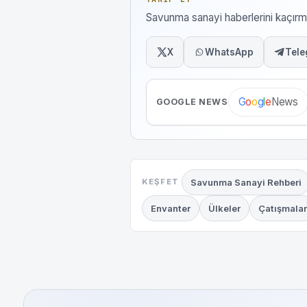
Savunma sanayi haberlerini kaçı
X
WhatsApp
Tele
News
G
o
o
g
l
e
GOOGLE NEWS
Savunma Sanayi Rehberi
KEŞFET
Envanter
Ülkeler
Çatışmalar