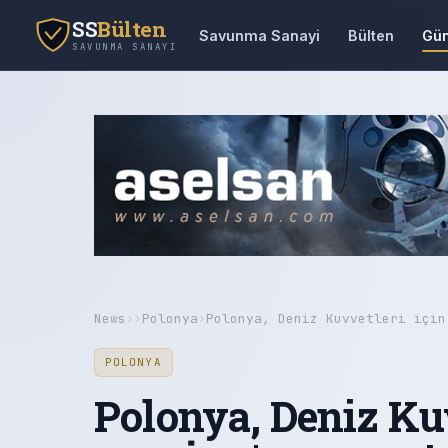
SS
Bülten
Savunma Sanayi
Bülten
Gü
SAVUNMA SANAYI
News
›
›
Polonya
›
Polonya, Deniz Kuvvetleri için
POLONYA
Polonya, Deniz Kuv