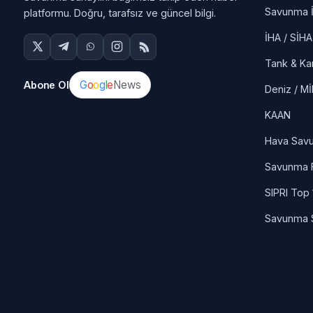
Savunma İ
platformu. Doğru, tarafsız ve güncel bilgi.
İHA / SİHA
Tank & Ka
G
o
o
g
l
e
News
Abone Ol
Deniz / M
KAAN
Hava Sav
Savunma F
SIPRI Top
Savunma 