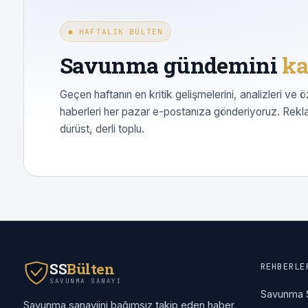
● HAFTALIK BÜLTEN
Savunma gündemini
ka
Geçen haftanın en kritik gelişmelerini, analizleri ve ö
haberleri her pazar e-postanıza gönderiyoruz. Rekl
dürüst, derli toplu.
SS
Bülten
REHBERLE
SAVUNMA SANAYI
Savunma 
Savunma sanayiini bağımsız takip eden haber