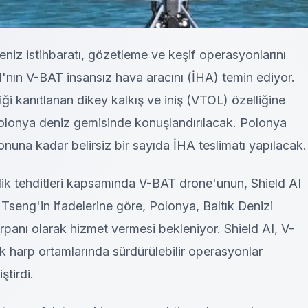
eniz istihbaratı, gözetleme ve keşif operasyonlarını
'nın V-BAT insansız hava aracını (İHA) temin ediyor.
ği kanıtlanan dikey kalkış ve iniş (VTOL) özelliğine
 Polonya deniz gemisinde konuşlandırılacak. Polonya
onuna kadar belirsiz bir sayıda İHA teslimatı yapılacak.
lik tehditleri kapsamında V-BAT drone'unun, Shield AI
seng'in ifadelerine göre, Polonya, Baltık Denizi
arpanı olarak hizmet vermesi bekleniyor. Shield AI, V-
 harp ortamlarında sürdürülebilir operasyonlar
ştirdi.