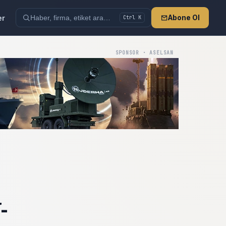
er
Abone Ol
Ctrl K
SPONSOR · ASELSAN
-