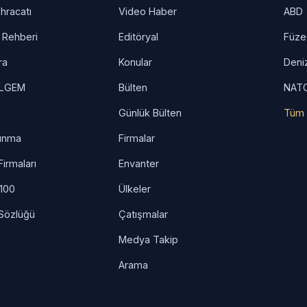
hracatı
Video Haber
ABD
 Rehberi
Editöryal
Füze
ra
Konular
Deni
İLGEM
Bülten
NAT
Günlük Bülten
Tüm 
unma
Firmalar
irmaları
Envanter
 100
Ülkeler
Sözlüğü
Çatışmalar
Medya Takip
Arama