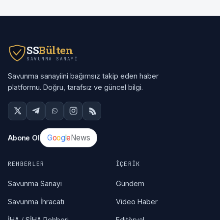
SS
Bülten
SAVUNMA SANAYI
Savunma sanayiini bağımsız takip eden haber
platformu. Doğru, tarafsız ve güncel bilgi.
G
o
o
g
l
e
News
Abone Ol
REHBERLER
İÇERIK
Savunma Sanayi
Gündem
Savunma İhracatı
Video Haber
İHA / SİHA Rehberi
Editöryal