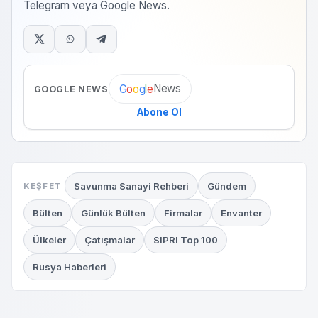
Telegram veya Google News.
News
G
o
o
g
l
e
GOOGLE NEWS
Abone Ol
Savunma Sanayi Rehberi
Gündem
KEŞFET
Bülten
Günlük Bülten
Firmalar
Envanter
Ülkeler
Çatışmalar
SIPRI Top 100
Rusya Haberleri