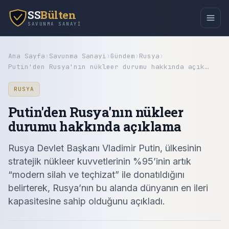
SS
Bülten
SAVUNMA SANAYI
Ana Sayfa
›
Savunma Sanayi
›
Gündem
›
Rusya
›
Putin'den Rusya'nın nükleer durumu hakkında açık…
RUSYA
Putin'den Rusya'nın nükleer
durumu hakkında açıklama
Rusya Devlet Başkanı Vladimir Putin, ülkesinin
stratejik nükleer kuvvetlerinin %95’inin artık
“modern silah ve teçhizat” ile donatıldığını
belirterek, Rusya’nın bu alanda dünyanın en ileri
kapasitesine sahip olduğunu açıkladı.