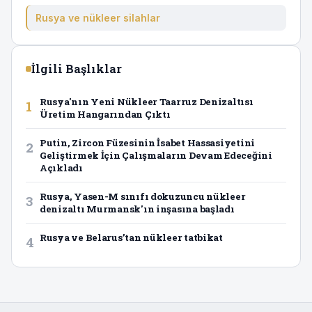
Rusya ve nükleer silahlar
İlgili Başlıklar
Rusya'nın Yeni Nükleer Taarruz Denizaltısı
1
Üretim Hangarından Çıktı
Putin, Zircon Füzesinin İsabet Hassasiyetini
2
Geliştirmek İçin Çalışmaların Devam Edeceğini
Açıkladı
Rusya, Yasen-M sınıfı dokuzuncu nükleer
3
denizaltı Murmansk'ın inşasına başladı
Rusya ve Belarus’tan nükleer tatbikat
4