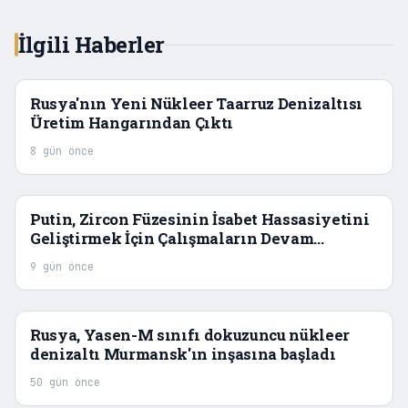
İlgili Haberler
Rusya'nın Yeni Nükleer Taarruz Denizaltısı
Üretim Hangarından Çıktı
8 gün önce
Putin, Zircon Füzesinin İsabet Hassasiyetini
Geliştirmek İçin Çalışmaların Devam
Edeceğini Açıkladı
9 gün önce
Rusya, Yasen-M sınıfı dokuzuncu nükleer
denizaltı Murmansk'ın inşasına başladı
50 gün önce