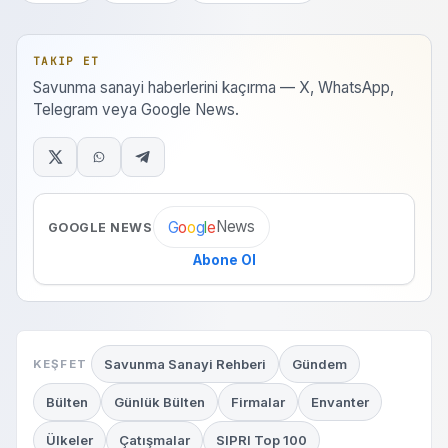
TAKIP ET
Savunma sanayi haberlerini kaçırma — X, WhatsApp,
Telegram veya Google News.
News
G
o
o
g
l
e
GOOGLE NEWS
Abone Ol
Savunma Sanayi Rehberi
Gündem
KEŞFET
Bülten
Günlük Bülten
Firmalar
Envanter
Ülkeler
Çatışmalar
SIPRI Top 100