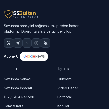
SS
Bülten
SAVUNMA SANAYI
Savunma sanayiini bağımsız takip eden haber
platformu. Doğru, tarafsız ve güncel bilgi.
G
o
o
g
l
e
News
Abone Ol
REHBERLER
İÇERIK
Savunma Sanayi
Gündem
Savunma İhracatı
Video Haber
İHA / SİHA Rehberi
Editöryal
Tank & Kara
Konular