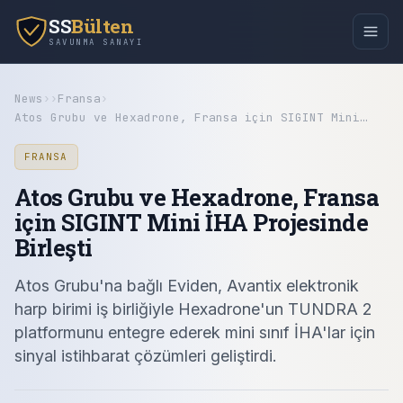
SS
Bülten
SAVUNMA SANAYI
News
›
›
Fransa
›
Atos Grubu ve Hexadrone, Fransa için SIGINT Mini…
FRANSA
Atos Grubu ve Hexadrone, Fransa
için SIGINT Mini İHA Projesinde
Birleşti
Atos Grubu'na bağlı Eviden, Avantix elektronik
harp birimi iş birliğiyle Hexadrone'un TUNDRA 2
platformunu entegre ederek mini sınıf İHA'lar için
sinyal istihbarat çözümleri geliştirdi.