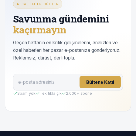
● HAFTALIK BÜLTEN
Savunma gündemini
kaçırmayın
Geçen haftanın en kritik gelişmelerini, analizleri ve
özel haberleri her pazar e-postanıza gönderiyoruz.
Reklamsız, dürüst, derli toplu.
Bültene Katıl
Spam yok
Tek tıkla çık
2.000
+ abone