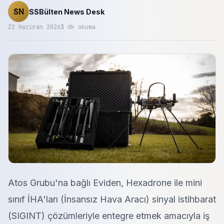
SN
SSBülten News Desk
22 Haziran 2026
1
dk okuma
Atos Grubu'na bağlı Eviden, Hexadrone ile mini
sınıf İHA'ları (İnsansız Hava Aracı) sinyal istihbarat
(SIGINT) çözümleriyle entegre etmek amacıyla iş