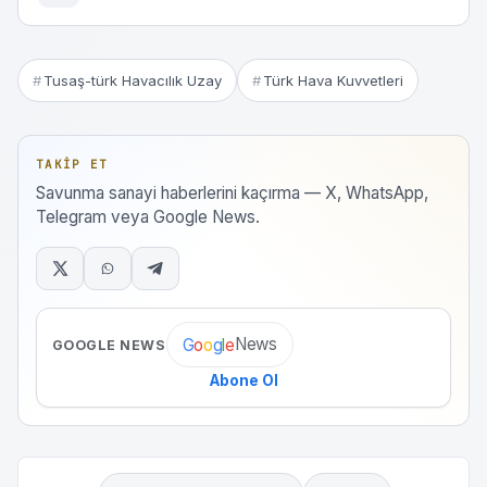
Tusaş-türk Havacılık Uzay
Türk Hava Kuvvetleri
TAKIP ET
Savunma sanayi haberlerini kaçırma — X, WhatsApp,
Telegram veya Google News.
News
G
o
o
g
l
e
GOOGLE NEWS
Abone Ol