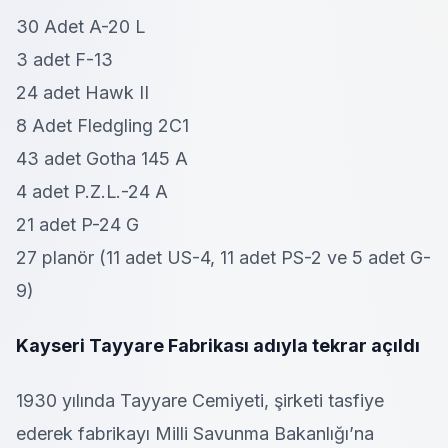
30 Adet A-20 L
3 adet F-13
24 adet Hawk II
8 Adet Fledgling 2C1
43 adet Gotha 145 A
4 adet P.Z.L.-24 A
21 adet P-24 G
27 planör (11 adet US-4, 11 adet PS-2 ve 5 adet G-
9)
Kayseri Tayyare Fabrikası adıyla tekrar açıldı
1930 yılında Tayyare Cemiyeti, şirketi tasfiye
ederek fabrikayı Milli Savunma Bakanlığı’na