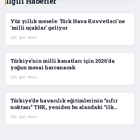
İlgili Haberler
Yüz yıllık mesele: Türk Hava Kuvvetleri'ne
'milli uçaklar' geliyor
182 gün önce
Türkiye'nin milli kanatları için 2026'da
yoğun mesai harcanacak
194 gün önce
Türkiye’de havacılık eğitimlerinin “sıfır
noktası” THK, yeniden bu alandaki “ilk
adres” olmayı hedefliyor
194 gün önce