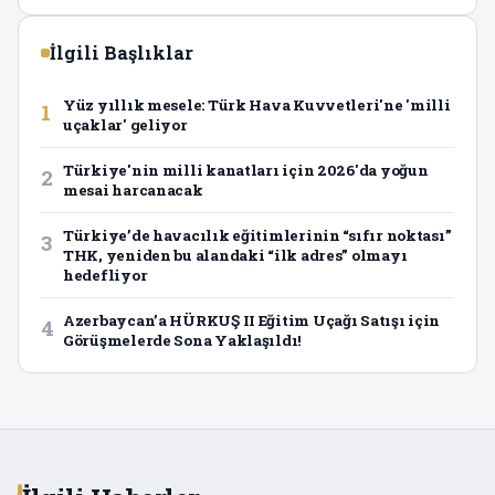
İlgili Başlıklar
Yüz yıllık mesele: Türk Hava Kuvvetleri'ne 'milli
1
uçaklar' geliyor
Türkiye'nin milli kanatları için 2026'da yoğun
2
mesai harcanacak
Türkiye’de havacılık eğitimlerinin “sıfır noktası”
3
THK, yeniden bu alandaki “ilk adres” olmayı
hedefliyor
Azerbaycan’a HÜRKUŞ II Eğitim Uçağı Satışı için
4
Görüşmelerde Sona Yaklaşıldı!