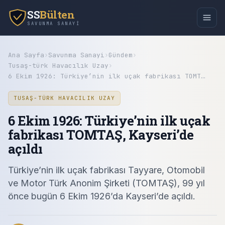
SS
Bülten
SAVUNMA SANAYI
Ana Sayfa
›
Savunma Sanayi
›
Gündem
›
Tusaş-türk Havacılık Uzay
›
6 Ekim 1926: Türkiye’nin ilk uçak fabrikası TOMT…
TUSAŞ-TÜRK HAVACILIK UZAY
6 Ekim 1926: Türkiye’nin ilk uçak
fabrikası TOMTAŞ, Kayseri’de
açıldı
Türkiye’nin ilk uçak fabrikası Tayyare, Otomobil
ve Motor Türk Anonim Şirketi (TOMTAŞ), 99 yıl
önce bugün 6 Ekim 1926’da Kayseri’de açıldı.