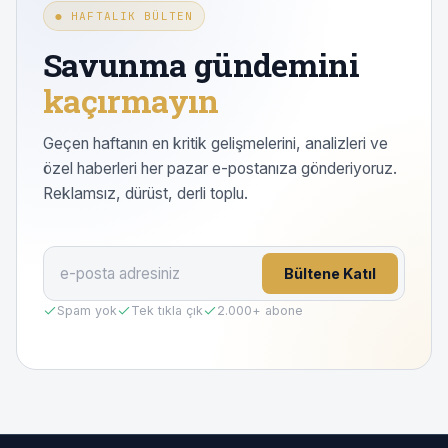
● HAFTALIK BÜLTEN
Savunma gündemini
kaçırmayın
Geçen haftanın en kritik gelişmelerini, analizleri ve
özel haberleri her pazar e-postanıza gönderiyoruz.
Reklamsız, dürüst, derli toplu.
Bültene Katıl
Spam yok
Tek tıkla çık
2.000
+ abone