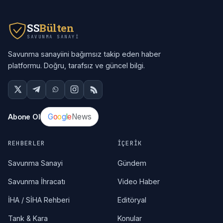
SS
Bülten
SAVUNMA SANAYI
Savunma sanayiini bağımsız takip eden haber
platformu. Doğru, tarafsız ve güncel bilgi.
G
o
o
g
l
e
News
Abone Ol
REHBERLER
İÇERIK
Savunma Sanayi
Gündem
Savunma İhracatı
Video Haber
İHA / SİHA Rehberi
Editöryal
Tank & Kara
Konular