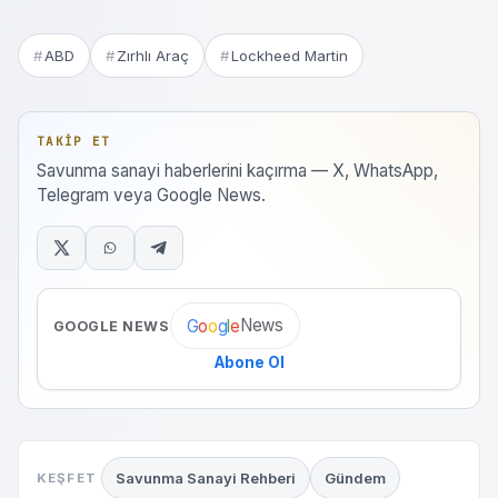
ABD
Zırhlı Araç
Lockheed Martin
TAKIP ET
Savunma sanayi haberlerini kaçırma — X, WhatsApp,
Telegram veya Google News.
News
G
o
o
g
l
e
GOOGLE NEWS
Abone Ol
Savunma Sanayi Rehberi
Gündem
KEŞFET