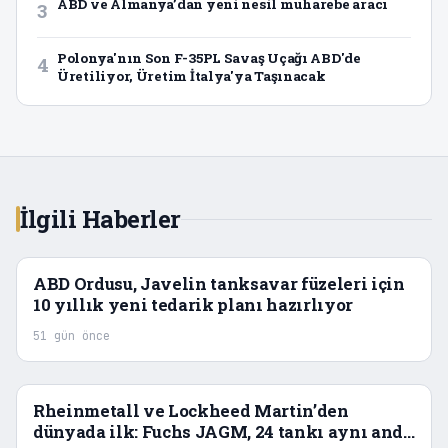
ABD ve Almanya’dan yeni nesil muharebe aracı
3
Polonya'nın Son F-35PL Savaş Uçağı ABD'de
4
Üretiliyor, Üretim İtalya'ya Taşınacak
İlgili Haberler
ABD Ordusu, Javelin tanksavar füzeleri için
10 yıllık yeni tedarik planı hazırlıyor
51 gün önce
Rheinmetall ve Lockheed Martin’den
dünyada ilk: Fuchs JAGM, 24 tankı aynı anda