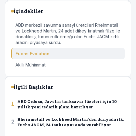
İçindekiler
ABD merkezli savunma sanayi üretcileri Rheinmetall
ve Lockheed Martin, 24 adet dikey fırlatmalı füze ile
donatılmış, türünün ilk örneği olan Fuchs JAGM zırhlı
aracını piyasaya sürdü.
Fuchs Evolution
Akıllı Mühimmat
İlgili Başlıklar
ABD Ordusu, Javelin tanksavar füzeleri için 10
1
yıllık yeni tedarik planı hazırlıyor
Rheinmetall ve Lockheed Martin’den dünyada ilk:
2
Fuchs JAGM, 24 tankı aynı anda vurabiliyor