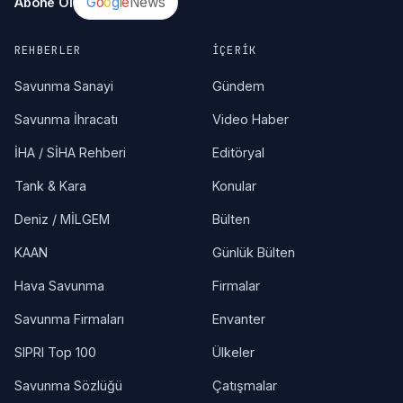
G
o
o
g
l
e
News
Abone Ol
REHBERLER
İÇERIK
Savunma Sanayi
Gündem
Savunma İhracatı
Video Haber
İHA / SİHA Rehberi
Editöryal
Tank & Kara
Konular
Deniz / MİLGEM
Bülten
KAAN
Günlük Bülten
Hava Savunma
Firmalar
Savunma Firmaları
Envanter
SIPRI Top 100
Ülkeler
Savunma Sözlüğü
Çatışmalar