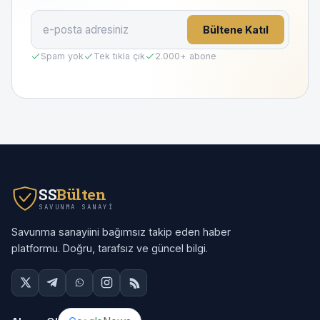
Bültene Katıl
Spam yok
Tek tıkla çık
2.000
+ abone
SS
Bülten
SAVUNMA SANAYI
Savunma sanayiini bağımsız takip eden haber
platformu. Doğru, tarafsız ve güncel bilgi.