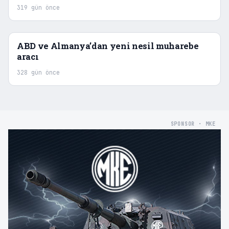
vurabiliyor
319 gün önce
ABD ve Almanya’dan yeni nesil muharebe
aracı
328 gün önce
SPONSOR · MKE