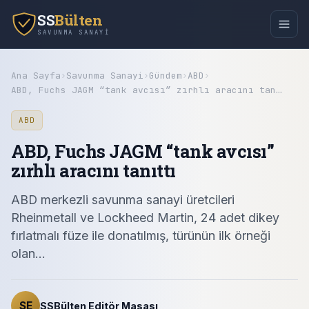
SS
Bülten
SAVUNMA SANAYI
Ana Sayfa
›
Savunma Sanayi
›
Gündem
›
ABD
›
ABD, Fuchs JAGM “tank avcısı” zırhlı aracını tan…
ABD
ABD, Fuchs JAGM “tank avcısı”
zırhlı aracını tanıttı
ABD merkezli savunma sanayi üretcileri
Rheinmetall ve Lockheed Martin, 24 adet dikey
fırlatmalı füze ile donatılmış, türünün ilk örneği
olan…
SE
SSBülten Editör Masası