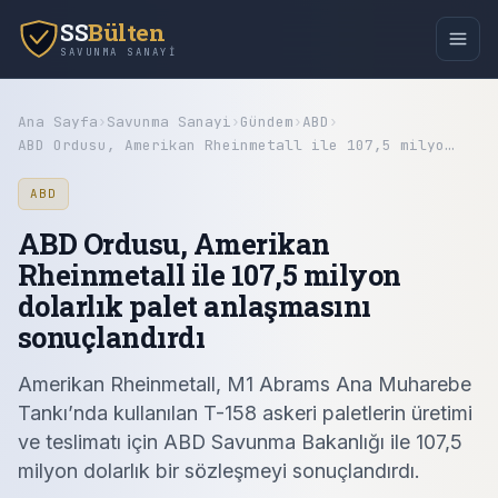
SS
Bülten
SAVUNMA SANAYI
Ana Sayfa
›
Savunma Sanayi
›
Gündem
›
ABD
›
ABD Ordusu, Amerikan Rheinmetall ile 107,5 milyo…
ABD
ABD Ordusu, Amerikan
Rheinmetall ile 107,5 milyon
dolarlık palet anlaşmasını
sonuçlandırdı
Amerikan Rheinmetall, M1 Abrams Ana Muharebe
Tankı’nda kullanılan T-158 askeri paletlerin üretimi
ve teslimatı için ABD Savunma Bakanlığı ile 107,5
milyon dolarlık bir sözleşmeyi sonuçlandırdı.