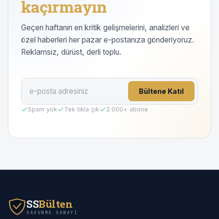
kaçırmayın
Geçen haftanın en kritik gelişmelerini, analizleri ve
özel haberleri her pazar e-postanıza gönderiyoruz.
Reklamsız, dürüst, derli toplu.
Bültene Katıl
Spam yok
Tek tıkla çık
2.000
+ abone
SS
Bülten
SAVUNMA SANAYI