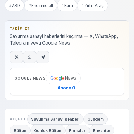
ABD
Rheinmetall
Kara
Zırhlı Araç
TAKIP ET
Savunma sanayi haberlerini kaçırma — X, WhatsApp,
Telegram veya Google News.
News
G
o
o
g
l
e
GOOGLE NEWS
Abone Ol
Savunma Sanayi Rehberi
Gündem
KEŞFET
Bülten
Günlük Bülten
Firmalar
Envanter