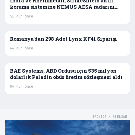
Indra ve Rheinmetall, StrikeShield aktif
koruma sistemine NEMUS AESA radarını
entegre edecek
51 gün önce
Romanya’dan 298 Adet Lynx KF41 Siparişi
64 gün önce
BAE Systems, ABD Ordusu için 535 milyon
dolarlık Paladin obüs üretim sözleşmesi aldı
84 gün önce
SPONSOR · ASELSAN