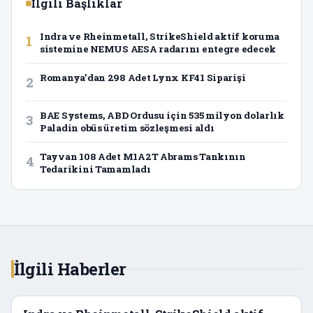
İlgili Başlıklar
Indra ve Rheinmetall, StrikeShield aktif koruma
1
sistemine NEMUS AESA radarını entegre edecek
Romanya’dan 298 Adet Lynx KF41 Siparişi
2
BAE Systems, ABD Ordusu için 535 milyon dolarlık
3
Paladin obüs üretim sözleşmesi aldı
Tayvan 108 Adet M1A2T Abrams Tankının
4
Tedarikini Tamamladı
İlgili Haberler