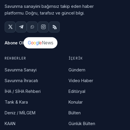
Savunma sanayiini bağımsız takip eden haber
platformu. Doğru, tarafsız ve güncel bilgi.
G
o
o
g
l
e
News
Abone Ol
REHBERLER
İÇERIK
Savunma Sanayi
Gündem
Savunma İhracatı
Video Haber
İHA / SİHA Rehberi
Editöryal
Tank & Kara
Konular
Deniz / MİLGEM
Bülten
KAAN
Günlük Bülten