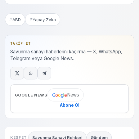
ABD
Yapay Zeka
TAKIP ET
Savunma sanayi haberlerini kaçırma — X, WhatsApp,
Telegram veya Google News.
News
G
o
o
g
l
e
GOOGLE NEWS
Abone Ol
Savunma Sanayi Rehberi
Gündem
KEŞFET