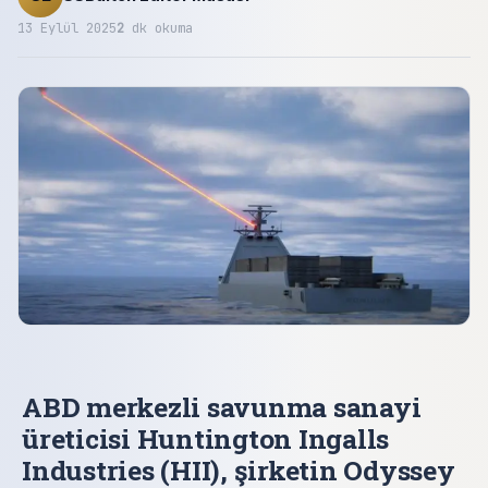
13 Eylül 2025
2
dk okuma
ABD merkezli savunma sanayi
üreticisi Huntington Ingalls
Industries (HII), şirketin Odyssey