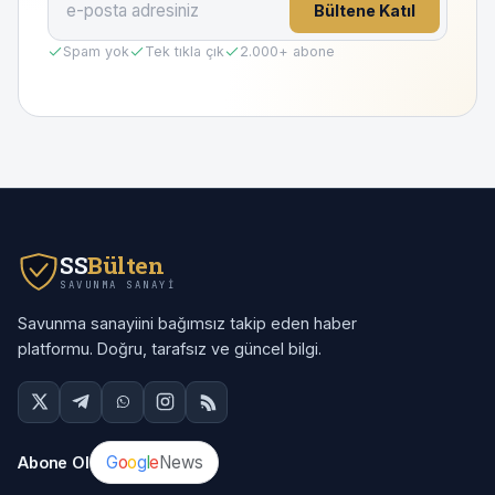
Bültene Katıl
Spam yok
Tek tıkla çık
2.000
+ abone
SS
Bülten
SAVUNMA SANAYI
Savunma sanayiini bağımsız takip eden haber
platformu. Doğru, tarafsız ve güncel bilgi.
G
o
o
g
l
e
News
Abone Ol