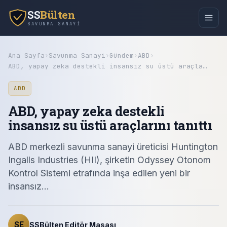
SS
Bülten
SAVUNMA SANAYI
Ana Sayfa
›
Savunma Sanayi
›
Gündem
›
ABD
›
ABD, yapay zeka destekli insansız su üstü araçla…
ABD
ABD, yapay zeka destekli
insansız su üstü araçlarını tanıttı
ABD merkezli savunma sanayi üreticisi Huntington
Ingalls Industries (HII), şirketin Odyssey Otonom
Kontrol Sistemi etrafında inşa edilen yeni bir
insansız…
SE
SSBülten Editör Masası