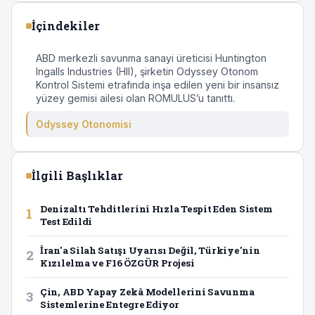
İçindekiler
ABD merkezli savunma sanayi üreticisi Huntington
Ingalls Industries (HII), şirketin Odyssey Otonom
Kontrol Sistemi etrafında inşa edilen yeni bir insansız
yüzey gemisi ailesi olan ROMULUS’u tanıttı.
Odyssey Otonomisi
İlgili Başlıklar
Denizaltı Tehditlerini Hızla Tespit Eden Sistem
1
Test Edildi
İran'a Silah Satışı Uyarısı Değil, Türkiye'nin
2
Kızılelma ve F16 ÖZGÜR Projesi
Çin, ABD Yapay Zekâ Modellerini Savunma
3
Sistemlerine Entegre Ediyor