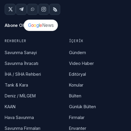
G
o
o
g
l
e
News
Abone Ol
REHBERLER
İÇERIK
Savunma Sanayi
Gündem
Savunma İhracatı
Video Haber
İHA / SİHA Rehberi
Editöryal
Tank & Kara
Konular
Deniz / MİLGEM
Bülten
KAAN
Günlük Bülten
Hava Savunma
Firmalar
Savunma Firmaları
Envanter