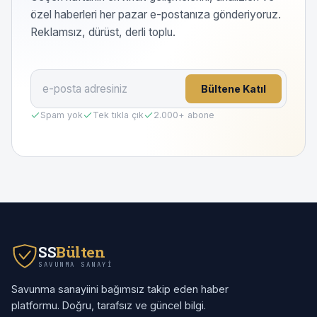
özel haberleri her pazar e-postanıza gönderiyoruz.
Reklamsız, dürüst, derli toplu.
Bültene Katıl
Spam yok
Tek tıkla çık
2.000
+ abone
SS
Bülten
SAVUNMA SANAYI
Savunma sanayiini bağımsız takip eden haber
platformu. Doğru, tarafsız ve güncel bilgi.