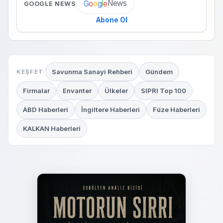
News
G
o
o
g
l
e
GOOGLE NEWS
Abone Ol
Savunma Sanayi Rehberi
Gündem
KEŞFET
Firmalar
Envanter
Ülkeler
SIPRI Top 100
ABD Haberleri
İngiltere Haberleri
Füze Haberleri
KALKAN Haberleri