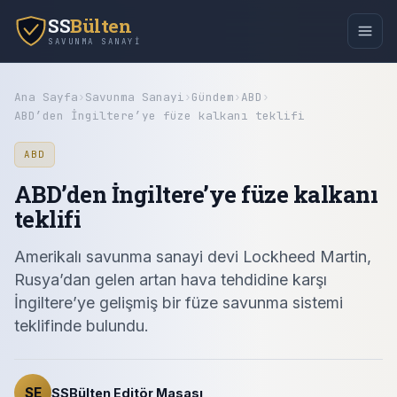
SS
Bülten
SAVUNMA SANAYI
Ana Sayfa
›
Savunma Sanayi
›
Gündem
›
ABD
›
ABD’den İngiltere’ye füze kalkanı teklifi
ABD
ABD’den İngiltere’ye füze kalkanı
teklifi
Amerikalı savunma sanayi devi Lockheed Martin,
Rusya’dan gelen artan hava tehdidine karşı
İngiltere’ye gelişmiş bir füze savunma sistemi
teklifinde bulundu.
SE
SSBülten Editör Masası