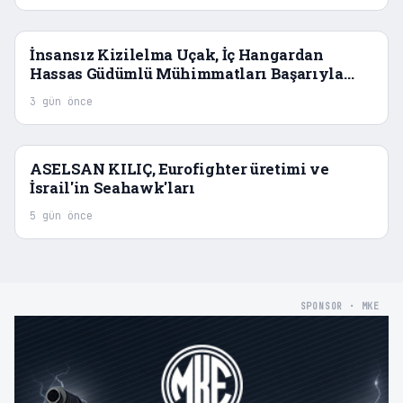
İnsansız Kizilelma Uçak, İç Hangardan
Hassas Güdümlü Mühimmatları Başarıyla
Denedi
3 gün önce
ASELSAN KILIÇ, Eurofighter üretimi ve
İsrail'in Seahawk'ları
5 gün önce
SPONSOR · MKE