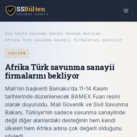
SS
Bülten
SAVUNMA SANAYI
Ana Sayfa
›
Savunma Sanayi
›
Gündem
›
Aselsan
›
Afrika Türk savunma sanayii firmalarını bekliyor
ASELSAN
Afrika Türk savunma sanayii
firmalarını bekliyor
Mali’nin başkenti Bamako’da 11-14 Kasım
tarihlerinde düzenlenecek BAMEX Fuarı resmi
olarak duyuruldu. Mali Güvenlik ve Sivil Savunma
Bakanı, Türkiye’nin sadece savunma sanayiinde
değil diğer alanlardaki desteğinin hem kendi
ülkeleri hem Afrika adına çok değerli olduğunu
söyledi.