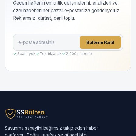
Geçen haftanın en kritik gelişmelerini, analizleri ve
özel haberleri her pazar e-postanıza gönderiyoruz.
Reklamsız, dürüst, derli toplu.
Bültene Katıl
Spam yok
Tek tıkla çık
2.000
+ abone
SS
Bülten
SAVUNMA SANAYI
Savunma sanayiini bağımsız takip eden haber
platformu. Doğru, tarafsız ve güncel bilgi.