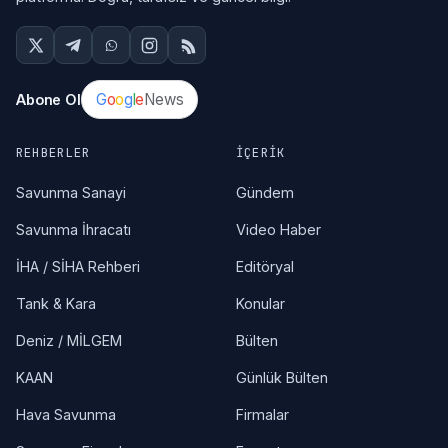
G
o
o
g
l
e
News
Abone Ol
REHBERLER
İÇERIK
Savunma Sanayi
Gündem
Savunma İhracatı
Video Haber
İHA / SİHA Rehberi
Editöryal
Tank & Kara
Konular
Deniz / MİLGEM
Bülten
KAAN
Günlük Bülten
Hava Savunma
Firmalar