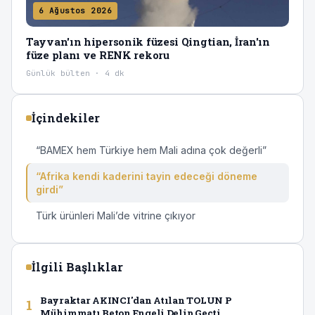
6 Ağustos 2026
Tayvan'ın hipersonik füzesi Qingtian, İran'ın
füze planı ve RENK rekoru
Günlük bülten · 4 dk
İçindekiler
“BAMEX hem Türkiye hem Mali adına çok değerli”
“Afrika kendi kaderini tayin edeceği döneme
girdi”
Türk ürünleri Mali’de vitrine çıkıyor
İlgili Başlıklar
Bayraktar AKINCI'dan Atılan TOLUN P
1
Mühimmatı Beton Engeli Delip Geçti