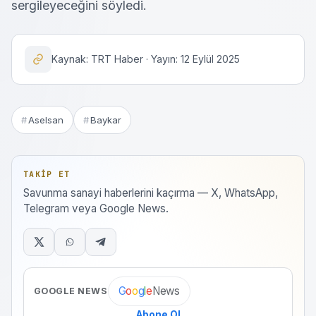
sergileyeceğini söyledi.
Kaynak: TRT Haber · Yayın: 12 Eylül 2025
Aselsan
Baykar
TAKIP ET
Savunma sanayi haberlerini kaçırma — X, WhatsApp,
Telegram veya Google News.
News
G
o
o
g
l
e
GOOGLE NEWS
Abone Ol