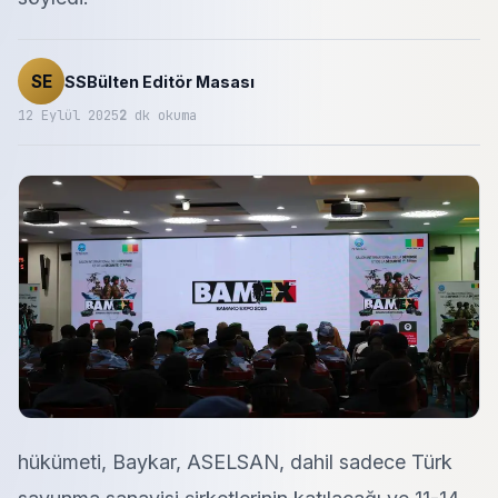
SE
SSBülten Editör Masası
12 Eylül 2025
2
dk okuma
hükümeti, Baykar, ASELSAN, dahil sadece Türk