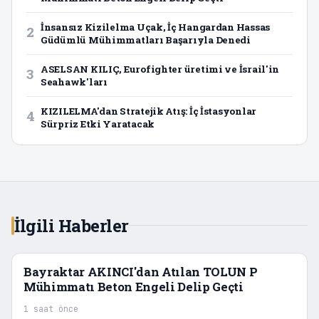
İnsansız Kizilelma Uçak, İç Hangardan Hassas
2
Güdümlü Mühimmatları Başarıyla Denedi
ASELSAN KILIÇ, Eurofighter üretimi ve İsrail'in
3
Seahawk'ları
KIZILELMA'dan Stratejik Atış: İç İstasyonlar
4
Sürpriz Etki Yaratacak
İlgili Haberler
Bayraktar AKINCI'dan Atılan TOLUN P
Mühimmatı Beton Engeli Delip Geçti
1 saat önce