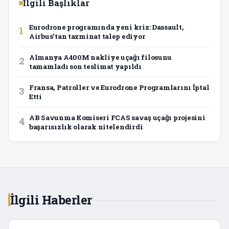
İlgili Başlıklar
Eurodrone programında yeni kriz: Dassault,
1
Airbus’tan tazminat talep ediyor
Almanya A400M nakliye uçağı filosunu
2
tamamladı son teslimat yapıldı
Fransa, Patroller ve Eurodrone Programlarını İptal
3
Etti
AB Savunma Komiseri FCAS savaş uçağı projesini
4
başarısızlık olarak nitelendirdi
İlgili Haberler