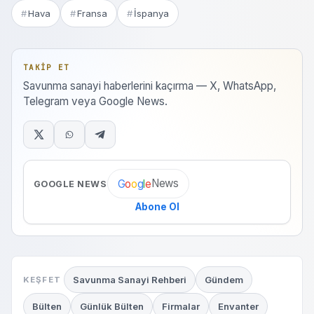
Hava
Fransa
İspanya
TAKIP ET
Savunma sanayi haberlerini kaçırma — X, WhatsApp,
Telegram veya Google News.
News
G
o
o
g
l
e
GOOGLE NEWS
Abone Ol
Savunma Sanayi Rehberi
Gündem
KEŞFET
Bülten
Günlük Bülten
Firmalar
Envanter