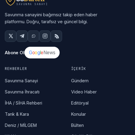
SAVUNMA SANAYI
Savunma sanayiini bağımsız takip eden haber
platformu. Doğru, tarafsız ve güncel bilgi.
G
o
o
g
l
e
News
Abone Ol
REHBERLER
İÇERIK
Savunma Sanayi
Gündem
Savunma İhracatı
Video Haber
İHA / SİHA Rehberi
Editöryal
Tank & Kara
Konular
Deniz / MİLGEM
Bülten