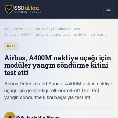
SS
Bülten
SAVUNMA SANAYI
Ana Sayfa
›
Savunma Sanayi
›
Gündem
›
Hava
›
Airbus, A400M nakliye uçağı için modüler yangın …
HAVA
Airbus, A400M nakliye uçağı için
modüler yangın söndürme kitini
test etti
Airbus Defence and Space, A400M askeri nakliye
uçağı için geliştirdiği roll-on/roll-off (Ro-Ro)
yangın söndürme kitini başarıyla test etti.
SE
SSBülten Editör Masası