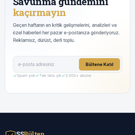
Savunma gündemini
kaçırmayın
Geçen haftanın en kritik gelişmelerini, analizleri ve
özel haberleri her pazar e-postanıza gönderiyoruz.
Reklamsız, dürüst, derli toplu.
Bültene Katıl
Spam yok
Tek tıkla çık
2.000
+ abone
SS
Bülten