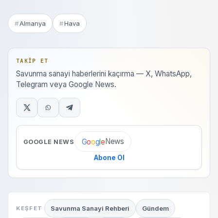
Almanya
Hava
TAKIP ET
Savunma sanayi haberlerini kaçırma — X, WhatsApp,
Telegram veya Google News.
News
G
o
o
g
l
e
GOOGLE NEWS
Abone Ol
Savunma Sanayi Rehberi
Gündem
KEŞFET