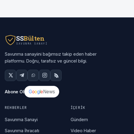
SS
Bülten
SAVUNMA SANAYI
Savunma sanayiini bağımsız takip eden haber
platformu. Doğru, tarafsız ve güncel bilgi.
G
o
o
g
l
e
News
Abone Ol
REHBERLER
İÇERIK
Savunma Sanayi
Gündem
Savunma İhracatı
Video Haber