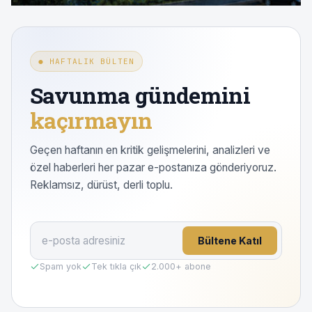
● HAFTALIK BÜLTEN
Savunma gündemini
kaçırmayın
Geçen haftanın en kritik gelişmelerini, analizleri ve
özel haberleri her pazar e-postanıza gönderiyoruz.
Reklamsız, dürüst, derli toplu.
Bültene Katıl
Spam yok
Tek tıkla çık
2.000
+ abone