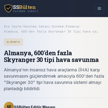
SS
Bülten
SAVUNMA SANAYI
Ana Sayfa
›
Savunma Sanayi
›
Gündem
›
Almanya
›
Almanya, 600'den fazla Skyranger 30 tipi hava sa…
ALMANYA
Almanya, 600'den fazla
Skyranger 30 tipi hava savunma
Almanya'nın insansız hava araçlarına (İHA) karşı
savunmasını güçlendirmek amacıyla 600'den fazla
"Skyranger 30" tipi hava savunma sistemi almayı
planladığı bildirildi.
SE
SSBülten Editör Masası