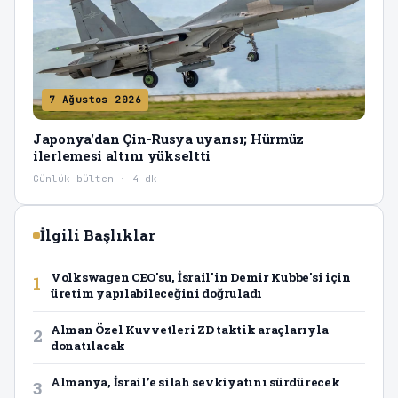
7 Ağustos 2026
Japonya'dan Çin-Rusya uyarısı; Hürmüz
ilerlemesi altını yükseltti
Günlük bülten · 4 dk
İlgili Başlıklar
Volkswagen CEO'su, İsrail'in Demir Kubbe'si için
1
üretim yapılabileceğini doğruladı
Alman Özel Kuvvetleri ZD taktik araçlarıyla
2
donatılacak
Almanya, İsrail’e silah sevkiyatını sürdürecek
3