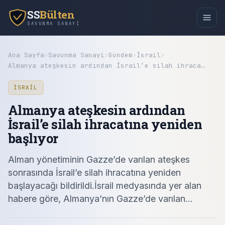
SS
Bülten
SAVUNMA SANAYI
Ana Sayfa
›
Savunma Sanayi
›
Gündem
›
İsrail
›
Almanya ateşkesin ardından İsrail’e silah ihraca…
İSRAIL
Almanya ateşkesin ardından
İsrail’e silah ihracatına yeniden
başlıyor
Alman yönetiminin Gazze’de varılan ateşkes
sonrasında İsrail’e silah ihracatına yeniden
başlayacağı bildirildi.İsrail medyasında yer alan
habere göre, Almanya’nın Gazze’de varılan…