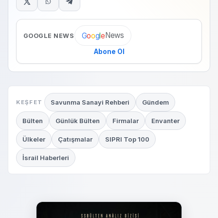
News
G
o
o
g
l
e
GOOGLE NEWS
Abone Ol
Savunma Sanayi Rehberi
Gündem
KEŞFET
Bülten
Günlük Bülten
Firmalar
Envanter
Ülkeler
Çatışmalar
SIPRI Top 100
İsrail Haberleri