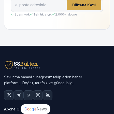
Bültene Katıl
Spam yok
Tek tıkla çık
2.000
+ abone
SS
Bülten
SAVUNMA SANAYI
Savunma sanayiini bağımsız takip eden haber
platformu. Doğru, tarafsız ve güncel bilgi.
G
o
o
g
l
e
News
Abone Ol