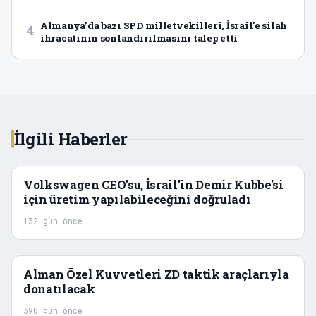
Almanya’da bazı SPD milletvekilleri, İsrail'e silah
4
ihracatının sonlandırılmasını talep etti
İlgili Haberler
Volkswagen CEO'su, İsrail'in Demir Kubbe'si
için üretim yapılabileceğini doğruladı
132 gün önce
Alman Özel Kuvvetleri ZD taktik araçlarıyla
donatılacak
390 gün önce