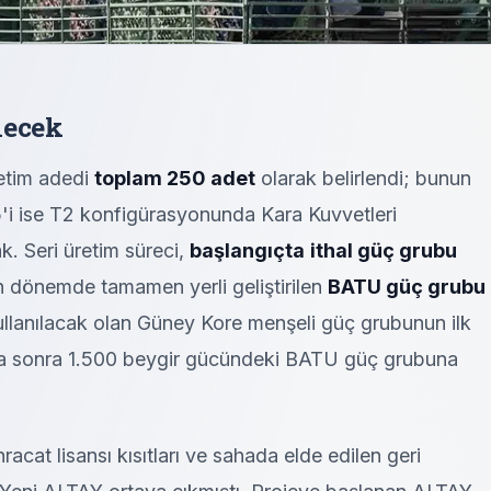
lecek
etim adedi
toplam 250 adet
olarak belirlendi; bunun
'i ise T2 konfigürasyonunda Kara Kuvvetleri
k. Seri üretim süreci,
başlangıçta
ithal güç grubu
en dönemde tamamen yerli geliştirilen
BATU güç grubu
ullanılacak olan Güney Kore menşeli güç grubunun ilk
a sonra 1.500 beygir gücündeki BATU güç grubuna
cat lisansı kısıtları ve sahada elde edilen geri