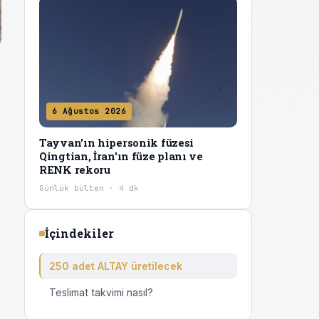
6 Ağustos 2026
Tayvan'ın hipersonik füzesi
Qingtian, İran'ın füze planı ve
RENK rekoru
Günlük bülten · 4 dk
İçindekiler
250 adet ALTAY üretilecek
Teslimat takvimi nasıl?