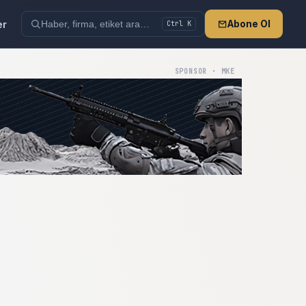
er
Abone Ol
Ctrl K
SPONSOR · MKE