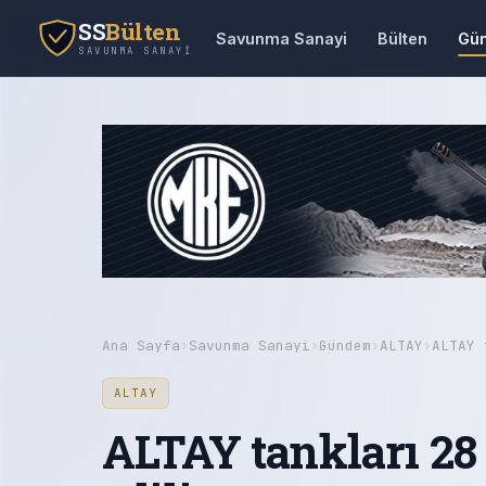
SS
Bülten
Savunma Sanayi
Bülten
Gü
SAVUNMA SANAYI
Ana Sayfa
›
Savunma Sanayi
›
Gündem
›
ALTAY
›
ALTAY 
ALTAY
ALTAY tankları 28