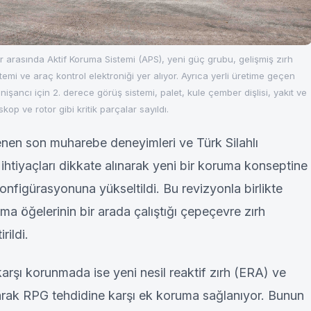
r arasında Aktif Koruma Sistemi (APS), yeni güç grubu, gelişmiş zırh
temi ve araç kontrol elektroniği yer alıyor. Ayrıca yerli üretime geçen
 nişancı için 2. derece görüş sistemi, palet, kule çember dişlisi, yakıt ve
kop ve rotor gibi kritik parçalar sayıldı.
nen son muharebe deneyimleri ve Türk Silahlı
ihtiyaçları dikkate alınarak yeni bir koruma konseptine
onfigürasyonuna yükseltildi. Bu revizyonla birlikte
uma öğelerinin bir arada çalıştığı çepeçevre zırh
rildi.
 karşı korunmada ise yeni nesil reaktif zırh (ERA) ve
larak RPG tehdidine karşı ek koruma sağlanıyor. Bunun