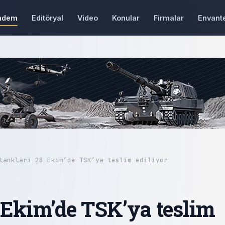
ndem
Editöryal
Video
Konular
Firmalar
Envant
tankları 28 Ekim’de TSK’ya teslim ediliyor
 Ekim’de TSK’ya teslim