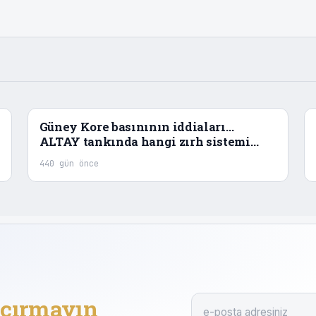
Güney Kore basınının iddiaları…
ALTAY tankında hangi zırh sistemi
kullanılıyor?
440 gün önce
çırmayın