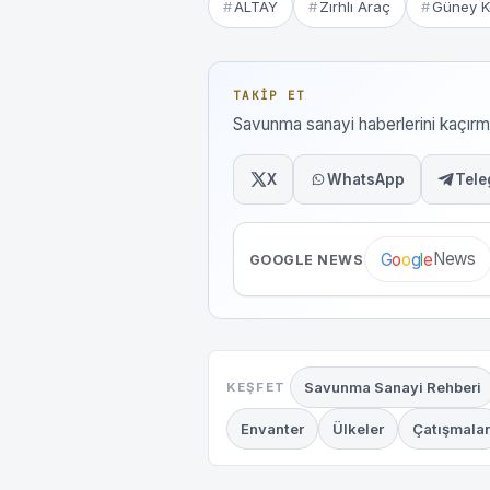
ALTAY
Zırhlı Araç
Güney K
TAKIP ET
Savunma sanayi haberlerini kaçı
X
WhatsApp
Tele
News
G
o
o
g
l
e
GOOGLE NEWS
Savunma Sanayi Rehberi
KEŞFET
Envanter
Ülkeler
Çatışmalar