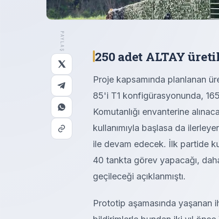
PAYLAŞ
250 adet ALTAY üreti
Proje kapsamında planlanan ür
85'i T1 konfigürasyonunda, 165
Komutanlığı envanterine alınaca
kullanımıyla başlasa da ilerley
ile devam edecek. İlk partide k
40 tankta görev yapacağı, dah
geçileceği açıklanmıştı.
Prototip aşamasında yaşanan ihra