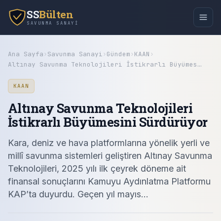
SS
Bülten
SAVUNMA SANAYI
Ana Sayfa
›
Savunma Sanayi
›
Gündem
›
KAAN
›
Altınay Savunma Teknolojileri İstikrarlı Büyümes…
KAAN
Altınay Savunma Teknolojileri
İstikrarlı Büyümesini Sürdürüyor
Kara, deniz ve hava platformlarına yönelik yerli ve
millî savunma sistemleri geliştiren Altınay Savunma
Teknolojileri, 2025 yılı ilk çeyrek döneme ait
finansal sonuçlarını Kamuyu Aydınlatma Platformu
KAP’ta duyurdu. Geçen yıl mayıs...