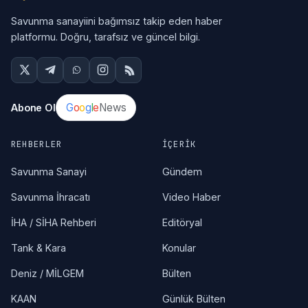
Savunma sanayiini bağımsız takip eden haber
platformu. Doğru, tarafsız ve güncel bilgi.
G
o
o
g
l
e
News
Abone Ol
REHBERLER
İÇERIK
Savunma Sanayi
Gündem
Savunma İhracatı
Video Haber
İHA / SİHA Rehberi
Editöryal
Tank & Kara
Konular
Deniz / MİLGEM
Bülten
KAAN
Günlük Bülten