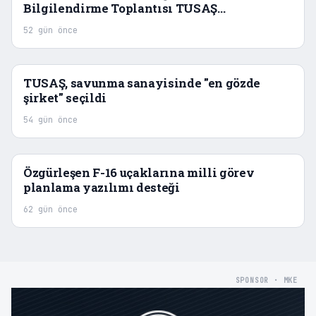
Bilgilendirme Toplantısı TUSAŞ
Tesislerinde Gerçekleştirildi
52 gün önce
TUSAŞ, savunma sanayisinde "en gözde
şirket" seçildi
54 gün önce
Özgürleşen F-16 uçaklarına milli görev
planlama yazılımı desteği
62 gün önce
SPONSOR · MKE