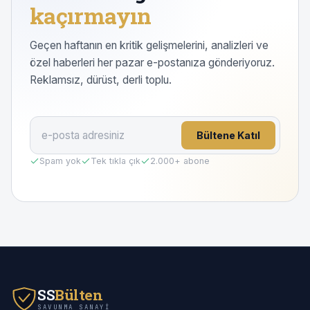
kaçırmayın
Geçen haftanın en kritik gelişmelerini, analizleri ve
özel haberleri her pazar e-postanıza gönderiyoruz.
Reklamsız, dürüst, derli toplu.
Bültene Katıl
Spam yok
Tek tıkla çık
2.000
+ abone
SS
Bülten
SAVUNMA SANAYI