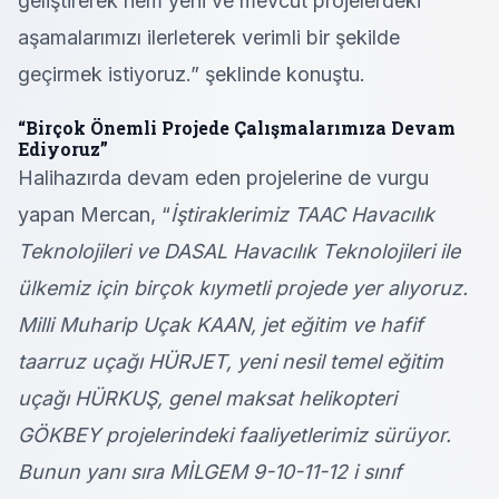
geliştirerek hem yeni ve mevcut projelerdeki
aşamalarımızı ilerleterek verimli bir şekilde
geçirmek istiyoruz.” şeklinde konuştu.
“Birçok Önemli Projede Çalışmalarımıza Devam
Ediyoruz”
Halihazırda devam eden projelerine de vurgu
yapan Mercan, “
İştiraklerimiz TAAC Havacılık
Teknolojileri ve DASAL Havacılık Teknolojileri ile
ülkemiz için birçok kıymetli projede yer alıyoruz.
Milli Muharip Uçak KAAN, jet eğitim ve hafif
taarruz uçağı HÜRJET, yeni nesil temel eğitim
uçağı HÜRKUŞ, genel maksat helikopteri
GÖKBEY projelerindeki faaliyetlerimiz sürüyor.
Bunun yanı sıra MİLGEM 9-10-11-12 i sınıf