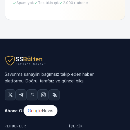
Spam yok
Tek tıkla çık
2.000
+ abone
SS
Bülten
SAVUNMA SANAYI
Savunma sanayiini bağımsız takip eden haber
platformu. Doğru, tarafsız ve güncel bilgi.
G
o
o
g
l
e
News
Abone Ol
REHBERLER
İÇERIK