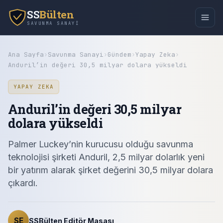
SS
Bülten
SAVUNMA SANAYI
Ana Sayfa
›
Savunma Sanayi
›
Gündem
›
Yapay Zeka
›
Anduril’in değeri 30,5 milyar dolara yükseldi
YAPAY ZEKA
Anduril’in değeri 30,5 milyar
dolara yükseldi
Palmer Luckey’nin kurucusu olduğu savunma
teknolojisi şirketi Anduril, 2,5 milyar dolarlık yeni
bir yatırım alarak şirket değerini 30,5 milyar dolara
çıkardı.
SE
SSBülten Editör Masası