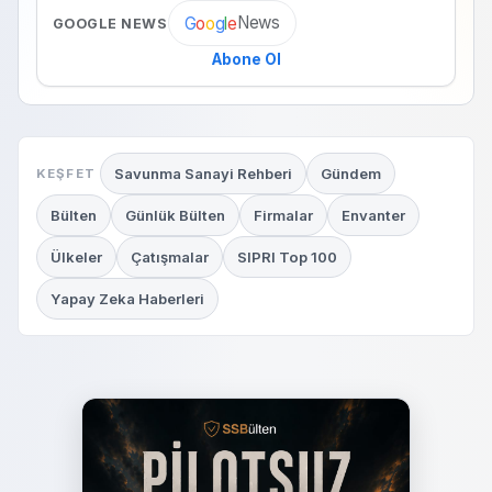
News
G
o
o
g
l
e
GOOGLE NEWS
Abone Ol
Savunma Sanayi Rehberi
Gündem
KEŞFET
Bülten
Günlük Bülten
Firmalar
Envanter
Ülkeler
Çatışmalar
SIPRI Top 100
Yapay Zeka Haberleri