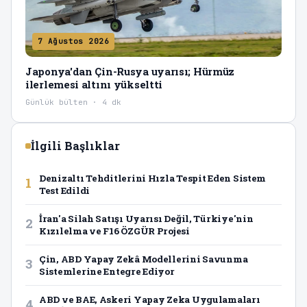
7 Ağustos 2026
Japonya'dan Çin-Rusya uyarısı; Hürmüz
ilerlemesi altını yükseltti
Günlük bülten · 4 dk
İlgili Başlıklar
Denizaltı Tehditlerini Hızla Tespit Eden Sistem
1
Test Edildi
İran'a Silah Satışı Uyarısı Değil, Türkiye'nin
2
Kızılelma ve F16 ÖZGÜR Projesi
Çin, ABD Yapay Zekâ Modellerini Savunma
3
Sistemlerine Entegre Ediyor
ABD ve BAE, Askeri Yapay Zeka Uygulamaları
4