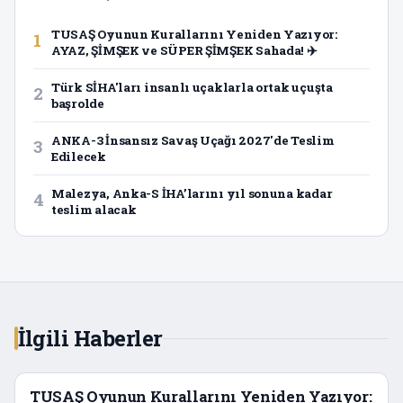
TUSAŞ Oyunun Kurallarını Yeniden Yazıyor:
1
AYAZ, ŞİMŞEK ve SÜPER ŞİMŞEK Sahada! ✈️
Türk SİHA'ları insanlı uçaklarla ortak uçuşta
2
başrolde
ANKA-3 İnsansız Savaş Uçağı 2027'de Teslim
3
Edilecek
Malezya, Anka-S İHA’larını yıl sonuna kadar
4
teslim alacak
İlgili Haberler
TUSAŞ Oyunun Kurallarını Yeniden Yazıyor: