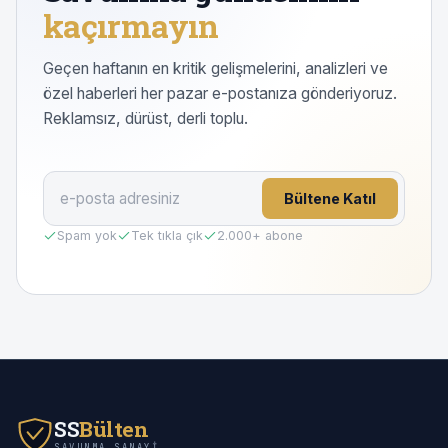
kaçırmayın
Geçen haftanın en kritik gelişmelerini, analizleri ve
özel haberleri her pazar e-postanıza gönderiyoruz.
Reklamsız, dürüst, derli toplu.
Bültene Katıl
Spam yok
Tek tıkla çık
2.000
+ abone
SS
Bülten
SAVUNMA SANAYI