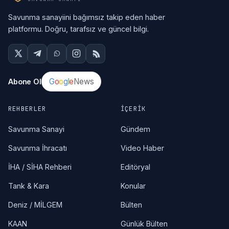
Savunma sanayiini bağımsız takip eden haber
platformu. Doğru, tarafsız ve güncel bilgi.
G
o
o
g
l
e
News
Abone Ol
REHBERLER
İÇERIK
Savunma Sanayi
Gündem
Savunma İhracatı
Video Haber
İHA / SİHA Rehberi
Editöryal
Tank & Kara
Konular
Deniz / MİLGEM
Bülten
KAAN
Günlük Bülten