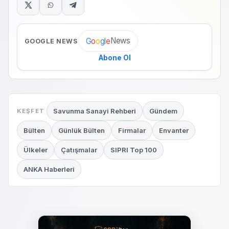
News
G
o
o
g
l
e
GOOGLE NEWS
Abone Ol
Savunma Sanayi Rehberi
Gündem
KEŞFET
Bülten
Günlük Bülten
Firmalar
Envanter
Ülkeler
Çatışmalar
SIPRI Top 100
ANKA Haberleri