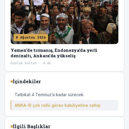
8 Ağustos 2026
Yemen'de tırmanış, Endonezya'da yerli
denizaltı, Ankara'da yükseliş
Günlük bülten · 4 dk
İçindekiler
Tatbikat 4 Temmuz’a kadar sürecek
ANKA-III çok rollü görev kabiliyetine sahip
İlgili Başlıklar