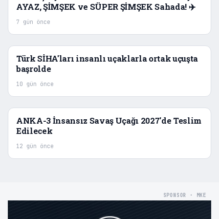
AYAZ, ŞİMŞEK ve SÜPER ŞİMŞEK Sahada! ✈️
7 gün önce
Türk SİHA'ları insanlı uçaklarla ortak uçuşta
başrolde
10 gün önce
ANKA-3 İnsansız Savaş Uçağı 2027'de Teslim
Edilecek
12 gün önce
SPONSOR · MKE