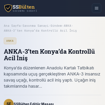
SS
Bülten
SAVUNMA SANAYI
Ana Sayfa
›
Savunma Sanayi
›
Gündem
›
ANKA
›
ANKA-3’ten Konya’da Kontrollü Acil İniş
ANKA
ANKA-3’ten Konya’da Kontrollü
Acil İniş
Konya’da düzenlenen Anadolu Kartalı Tatbikatı
kapsamında uçuş gerçekleştiren ANKA-3 insansız
savaş uçağı, kontrollü acil iniş yaptı. Uçağın iniş
takımlarında hasar…
SE
SSBülten Editör Masası