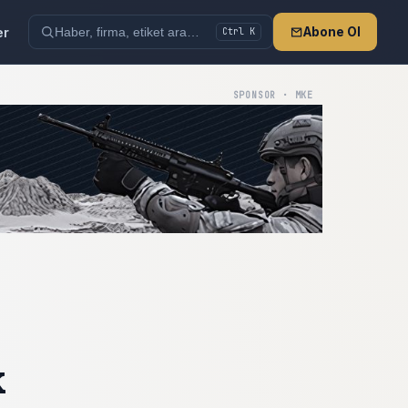
er
Abone Ol
Ctrl K
SPONSOR · MKE
k