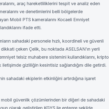
arını, araç hareketliliklerini tespit ve analiz eden
ralarını ve denetimlerini belli bölgelerde
ayan Mobil PTS kameralarını Kocaeli Emniyet
ndıklarını ifade etti.
mların sahadaki personele hızlı, koordineli ve güvenli
e dikkati çeken Çelik, bu noktada ASELSAN’ın yerli
u emniyet telsiz muhabere sistemini kullandıklarını, kripto
iletişimde gizliliğin kesintisiz sağlandığını dile getirdi.
n sahadaki ekiplerin etkinliğini artırdığına işaret
 mobil güvenlik çözümlerinden bir diğeri de sahadaki
gun olarak geliştirilen KGYS ile entegre şekilde