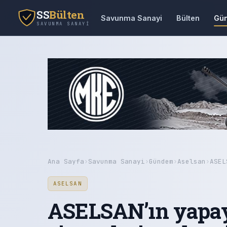
SS
Bülten
Savunma Sanayi
Bülten
Gü
SAVUNMA SANAYI
Ana Sayfa
›
Savunma Sanayi
›
Gündem
›
Aselsan
›
ASEL
ASELSAN
ASELSAN’ın yapay 