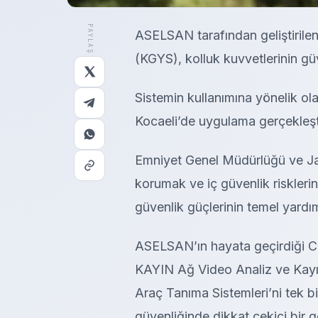
PAYLAŞ
ASELSAN tarafından geliştirile
(KGYS), kolluk kuvvetlerinin güve
Sistemin kullanımına yönelik ola
Kocaeli’de uygulama gerçekleşti
Emniyet Genel Müdürlüğü ve Ja
korumak ve iç güvenlik riskleri
güvenlik güçlerinin temel yardım
ASELSAN’ın hayata geçirdiği C
KAYIN Ağ Video Analiz ve Kayı
Araç Tanıma Sistemleri’ni tek bir
güvenliğinde dikkat çekici bir g