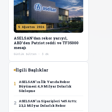
5 Ağustos 2026
ASELSAN'dan rekor yarıyıl,
ABD'den Patriot reddi ve TF35000
mesajı
Günlük bülten · 3 dk
İlgili Başlıklar
ASELSAN'ın İlk Yarıda Rekor
1
Büyümesi: 4,9 Milyar Dolarlık
Sözleşme
ASELSAN'ın Siparişleri %45 Arttı:
2
23,2 Milyar Dolarlık Rekor