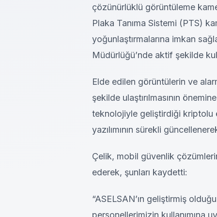
çözünürlüklü görüntüleme kameral
Plaka Tanıma Sistemi (PTS) kame
yoğunlaştırmalarına imkan sağl
Müdürlüğü’nde aktif şekilde kulla
Elde edilen görüntülerin ve alar
şekilde ulaştırılmasının önemin
teknolojiyle geliştirdiği kriptol
yazılımının sürekli güncellenerek 
Çelik, mobil güvenlik çözümlerini
ederek, şunları kaydetti:
“ASELSAN’ın geliştirmiş olduğu
personellerimizin kullanımına uy