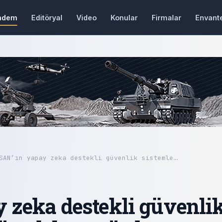
ndem
Editöryal
Video
Konular
Firmalar
Envant
SAN’ın yapay zeka destekli güvenlik sistemle…
zeka destekli güvenli