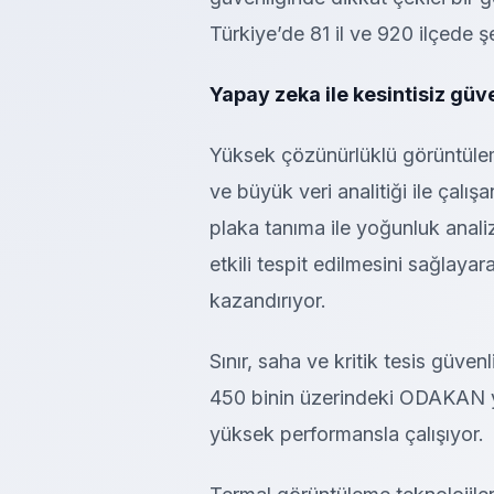
Türkiye’de 81 il ve 920 ilçede ş
Yapay zeka ile kesintisiz güve
Yüksek çözünürlüklü görüntüleme
ve büyük veri analitiği ile çalı
plaka tanıma ile yoğunluk analizi
etkili tespit edilmesini sağlaya
kazandırıyor.
Sınır, saha ve kritik tesis güve
450 binin üzerindeki ODAKAN y
yüksek performansla çalışıyor.