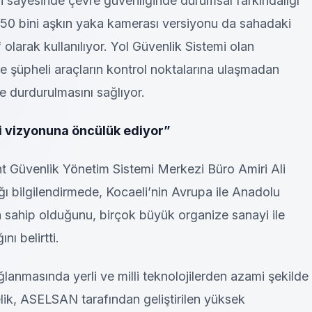
i sayesinde çevre güvenliğinde durumsal farkındalığı
150 bini aşkın yaka kamerası versiyonu da sahadaki
 olarak kullanılıyor. Yol Güvenlik Sistemi olan
e şüpheli araçların kontrol noktalarına ulaşmadan
e durdurulmasını sağlıyor.
iği vizyonuna öncülük ediyor”
 Güvenlik Yönetim Sistemi Merkezi Büro Amiri Ali
ğı bilgilendirmede, Kocaeli’nin Avrupa ile Anadolu
a sahip olduğunu, birçok büyük organize sanayi ile
nı belirtti.
lanmasında yerli ve milli teknolojilerden azami şekilde
lik, ASELSAN tarafından geliştirilen yüksek