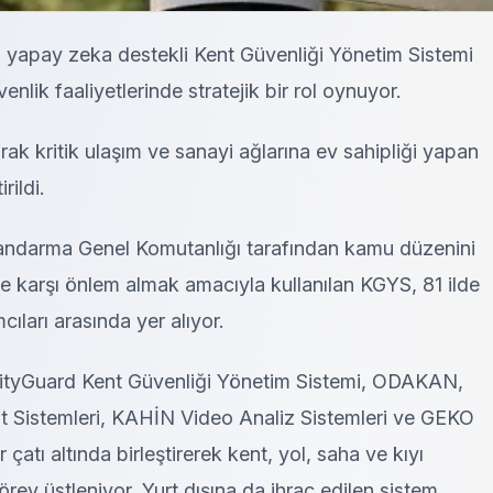
n yapay zeka destekli Kent Güvenliği Yönetim Sistemi
nlik faaliyetlerinde stratejik bir rol oynuyor.
rak kritik ulaşım ve sanayi ağlarına ev sahipliği yapan
rildi.
ndarma Genel Komutanlığı tarafından kamu düzenini
ne karşı önlem almak amacıyla kullanılan KGYS, 81 ilde
cıları arasında yer alıyor.
ityGuard Kent Güvenliği Yönetim Sistemi, ODAKAN,
t Sistemleri, KAHİN Video Analiz Sistemleri ve GEKO
 çatı altında birleştirerek kent, yol, saha ve kıyı
örev üstleniyor. Yurt dışına da ihraç edilen sistem,