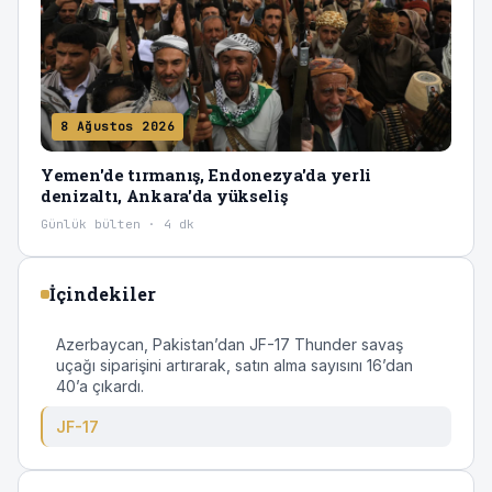
8 Ağustos 2026
Yemen'de tırmanış, Endonezya'da yerli
denizaltı, Ankara'da yükseliş
Günlük bülten · 4 dk
İçindekiler
Azerbaycan, Pakistan’dan JF-17 Thunder savaş
uçağı siparişini artırarak, satın alma sayısını 16’dan
40’a çıkardı.
JF-17