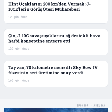
Hint Uçaklarını 200 km'den Vurmak: J-
10CE'lerin Görüş Ötesi Muharebesi
12 gün önce
Çin, J-10C savaş uçaklarını ağ destekli hava
harbi konseptine entegre etti
137 gün önce
Tayvan, 70 kilometre menzilli Sky Bow IV
füzesinin seri üretimine onay verdi
166 gün önce
SPONSOR · ASELSAN