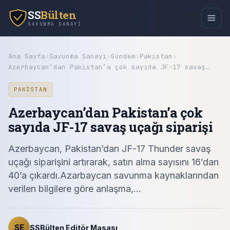
SS
Bülten
SAVUNMA SANAYI
Ana Sayfa
›
Savunma Sanayi
›
Gündem
›
Pakistan
›
Azerbaycan’dan Pakistan’a çok sayıda JF-17 savaş…
PAKISTAN
Azerbaycan’dan Pakistan’a çok
sayıda JF-17 savaş uçağı siparişi
Azerbaycan, Pakistan’dan JF-17 Thunder savaş
uçağı siparişini artırarak, satın alma sayısını 16’dan
40’a çıkardı.Azarbaycan savunma kaynaklarından
verilen bilgilere göre anlaşma,…
SE
SSBülten Editör Masası