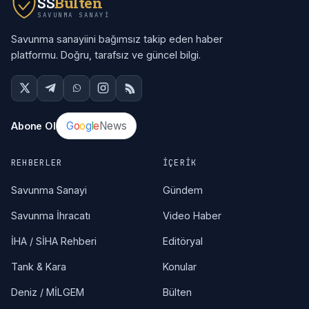
SS
Bülten
SAVUNMA SANAYI
Savunma sanayiini bağımsız takip eden haber
platformu. Doğru, tarafsız ve güncel bilgi.
G
o
o
g
l
e
News
Abone Ol
REHBERLER
İÇERIK
Savunma Sanayi
Gündem
Savunma İhracatı
Video Haber
İHA / SİHA Rehberi
Editöryal
Tank & Kara
Konular
Deniz / MİLGEM
Bülten