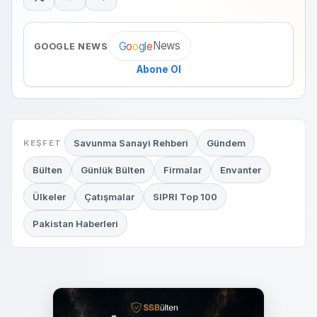
News
G
o
o
g
l
e
GOOGLE NEWS
Abone Ol
Savunma Sanayi Rehberi
Gündem
KEŞFET
Bülten
Günlük Bülten
Firmalar
Envanter
Ülkeler
Çatışmalar
SIPRI Top 100
Pakistan Haberleri