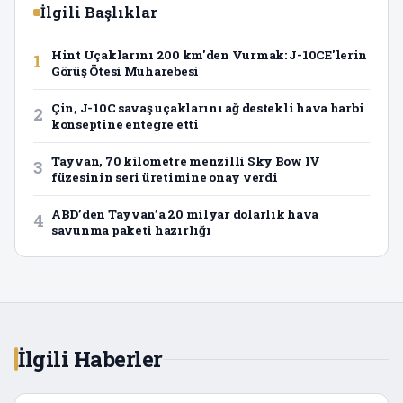
İlgili Başlıklar
Hint Uçaklarını 200 km'den Vurmak: J-10CE'lerin
1
Görüş Ötesi Muharebesi
Çin, J-10C savaş uçaklarını ağ destekli hava harbi
2
konseptine entegre etti
Tayvan, 70 kilometre menzilli Sky Bow IV
3
füzesinin seri üretimine onay verdi
ABD’den Tayvan’a 20 milyar dolarlık hava
4
savunma paketi hazırlığı
İlgili Haberler