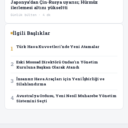
Japonya'dan Çin-Rusya uyarısı; Hürmüz
ilerlemesi altını yükseltti
Günlük bülten · 4 dk
İlgili Başlıklar
Türk Hava Kuvvetleri'nde Yeni Atamalar
1
Eski Mossad Direktörü Ondas'ın Yönetim
2
Kuruluna Başkan Olarak Atandı
İnsansız Hava Araçları için Yeni İşbirliği ve
3
Silahlandırma
Avustralya Ordusu, Yeni Nesil Muharebe Yönetim
4
Sistemini Seçti