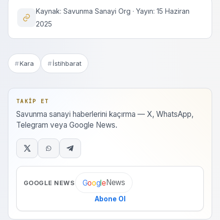
Kaynak: Savunma Sanayi Org · Yayın: 15 Haziran
2025
Kara
İstihbarat
TAKIP ET
Savunma sanayi haberlerini kaçırma — X, WhatsApp,
Telegram veya Google News.
News
G
o
o
g
l
e
GOOGLE NEWS
Abone Ol