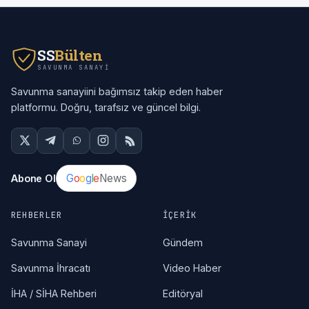
SS
Bülten
SAVUNMA SANAYI
Savunma sanayiini bağımsız takip eden haber
platformu. Doğru, tarafsız ve güncel bilgi.
G
o
o
g
l
e
News
Abone Ol
REHBERLER
İÇERIK
Savunma Sanayi
Gündem
Savunma İhracatı
Video Haber
İHA / SİHA Rehberi
Editöryal