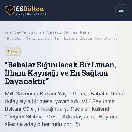
SS
Bülten
SAVUNMA SANAYI
Ana Sayfa
›
Savunma Sanayi
›
Gündem
›
Kara
›
“Babalar Sığınılacak Bir Liman, İlham Kaynağı ve…
KARA
“Babalar Sığınılacak Bir Liman,
İlham Kaynağı ve En Sağlam
Dayanaktır”
Millî Savunma Bakanı Yaşar Güler, “Babalar Günü”
dolayısıyla bir mesaj yayımladı. Millî Savunma
Bakanı Güler, mesajında şu ifadeleri kullandı:
“Değerli Silah ve Mesai Arkadaşlarım, Hayatını
ailesine adayıp her türlü zorluğu...