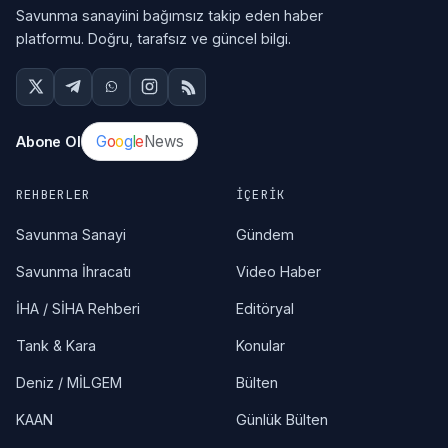
Savunma sanayiini bağımsız takip eden haber
platformu. Doğru, tarafsız ve güncel bilgi.
G
o
o
g
l
e
News
Abone Ol
REHBERLER
İÇERIK
Savunma Sanayi
Gündem
Savunma İhracatı
Video Haber
İHA / SİHA Rehberi
Editöryal
Tank & Kara
Konular
Deniz / MİLGEM
Bülten
KAAN
Günlük Bülten