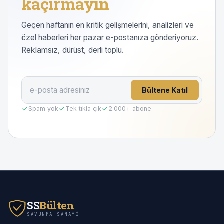
kaçırmayın
Geçen haftanın en kritik gelişmelerini, analizleri ve
özel haberleri her pazar e-postanıza gönderiyoruz.
Reklamsız, dürüst, derli toplu.
Bültene Katıl
Spam yok
Tek tıkla çık
2.000
+ abone
SS
Bülten
SAVUNMA SANAYI