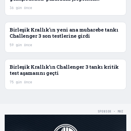
dönüşümü' takip ediyor: CEO
36 gün önce
Birleşik Krallık'ın yeni ana muharebe tankı
Challenger 3 son testlerine girdi
59 gün önce
Birleşik Krallık’ın Challenger 3 tankı kritik
test aşamasını geçti
75 gün önce
SPONSOR · MKE