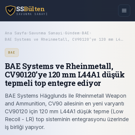
SS
Bülten
SAVUNMA SANAYI
Ana Sayfa
›
Savunma Sanayi
›
Gündem
›
BAE
›
BAE Systems ve Rheinmetall, CV90120’ye 120 mm L4…
BAE
BAE Systems ve Rheinmetall,
CV90120’ye 120 mm L44A1 düşük
tepmeli top entegre ediyor
BAE Systems Hägglunds ile Rheinmetall Weapon
and Ammunition, CV90 ailesinin en yeni varyantı
CV90120 için 120 mm L44A1 düşük tepme (Low
Recoil - LR) top sisteminin entegrasyonu üzerinde
iş birliği yapıyor.