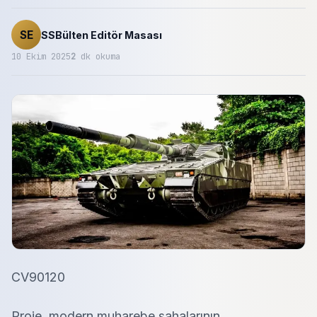
SE
SSBülten Editör Masası
10 Ekim 2025
2
dk okuma
CV90120
Proje, modern muharebe sahalarının