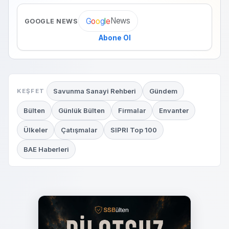
News
G
o
o
g
l
e
GOOGLE NEWS
Abone Ol
Savunma Sanayi Rehberi
Gündem
KEŞFET
Bülten
Günlük Bülten
Firmalar
Envanter
Ülkeler
Çatışmalar
SIPRI Top 100
BAE Haberleri