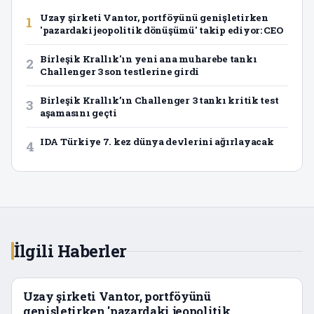
Uzay şirketi Vantor, portföyünü genişletirken
1
'pazardaki jeopolitik dönüşümü' takip ediyor: CEO
Birleşik Krallık'ın yeni ana muharebe tankı
2
Challenger 3 son testlerine girdi
Birleşik Krallık’ın Challenger 3 tankı kritik test
3
aşamasını geçti
IDA Türkiye 7. kez dünya devlerini ağırlayacak
4
İlgili Haberler
Uzay şirketi Vantor, portföyünü
genişletirken 'pazardaki jeopolitik