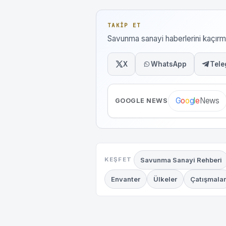
TAKIP ET
Savunma sanayi haberlerini kaçı
X
WhatsApp
Tele
News
G
o
o
g
l
e
GOOGLE NEWS
Savunma Sanayi Rehberi
KEŞFET
Envanter
Ülkeler
Çatışmalar