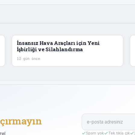
İnsansız Hava Araçları için Yeni
İşbirliği ve Silahlandırma
12 gün önce
çırmayın
zel
Spam yok
Tek tıkla çık