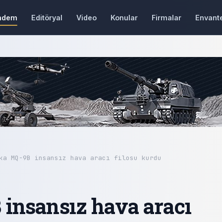
ndem
Editöryal
Video
Konular
Firmalar
Envant
ka MQ-9B insansız hava aracı filosu kurdu
insansız hava aracı