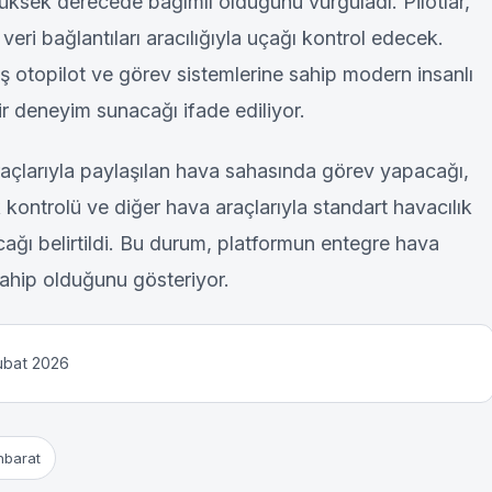
yüksek derecede bağımlı olduğunu vurguladı. Pilotlar,
eri bağlantıları aracılığıyla uçağı kontrol edecek.
ş otopilot ve görev sistemlerine sahip modern insanlı
ir deneyim sunacağı ifade ediliyor.
raçlarıyla paylaşılan hava sahasında görev yapacağı,
k kontrolü ve diğer hava araçlarıyla standart havacılık
cağı belirtildi. Bu durum, platformun entegre hava
sahip olduğunu gösteriyor.
Şubat 2026
ihbarat