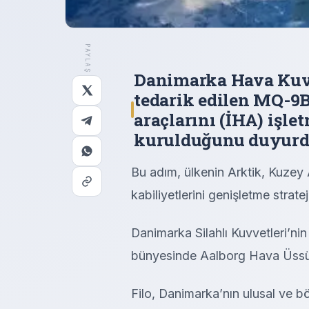
PAYLAŞ
Danimarka Hava Kuvv
tedarik edilen MQ-9B
araçlarını (İHA) işl
kurulduğunu duyurd
Bu adım, ülkenin Arktik, Kuzey 
kabiliyetlerini genişletme stratej
Danimarka Silahlı Kuvvetleri’ni
bünyesinde Aalborg Hava Üssü
Filo, Danimarka’nın ulusal ve b