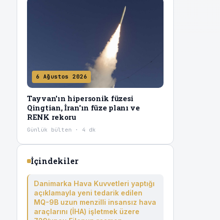
6 Ağustos 2026
Tayvan'ın hipersonik füzesi
.
Qingtian, İran'ın füze planı ve
RENK rekoru
Günlük bülten · 4 dk
İçindekiler
Danimarka Hava Kuvvetleri yaptığı
açıklamayla yeni tedarik edilen
MQ-9B uzun menzilli insansız hava
araçlarını (İHA) işletmek üzere