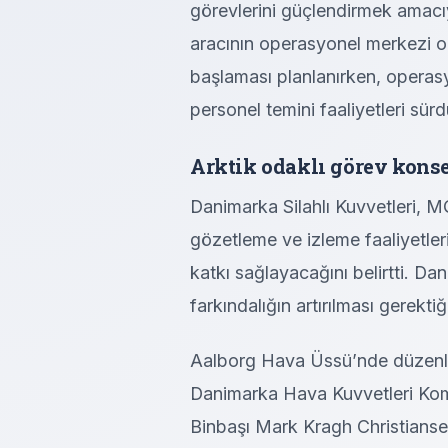
görevlerini güçlendirmek amacı
aracının operasyonel merkezi ol
başlaması planlanırken, operas
personel temini faaliyetleri sür
Arktik odaklı görev konse
Danimarka Silahlı Kuvvetleri, MQ
gözetleme ve izleme faaliyetler
katkı sağlayacağını belirtti. Da
farkındalığın artırılması gerekti
Aalborg Hava Üssü’nde düzenlen
Danimarka Hava Kuvvetleri Ko
Binbaşı Mark Kragh Christians