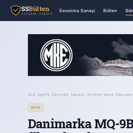
SS
Bülten
Savunma Sanayi
Bülten
Gü
SAVUNMA SANAYI
Ana Sayfa
›
Savunma Sanayi
›
Gündem
›
Hava
›
Danimar
HAVA
Danimarka MQ-9B 