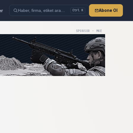
er
Abone Ol
Ctrl K
SPONSOR · MKE