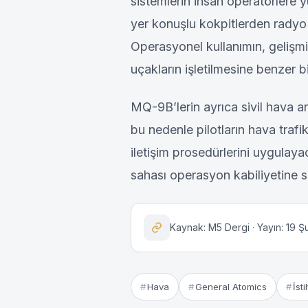
sistemlerin insan operatörlere 
yer konuşlu kokpitlerden radyo v
Operasyonel kullanımın, gelişmi
uçakların işletilmesine benzer b
MQ-9B’lerin ayrıca sivil hava a
bu nedenle pilotların hava trafi
iletişim prosedürlerini uygulaya
sahası operasyon kabiliyetine 
Kaynak: M5 Dergi · Yayın: 19 
Hava
General Atomics
İst