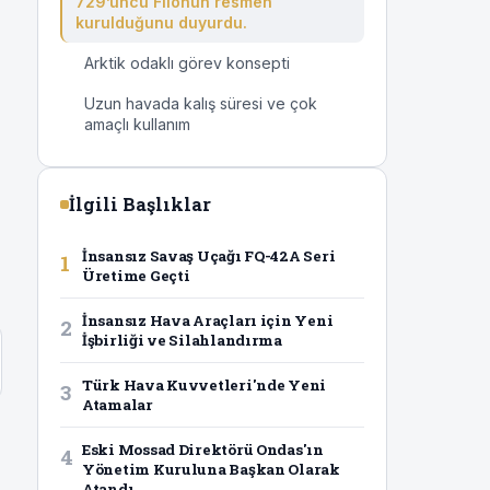
729’uncu Filonun resmen
kurulduğunu duyurdu.
Arktik odaklı görev konsepti
Uzun havada kalış süresi ve çok
amaçlı kullanım
İlgili Başlıklar
İnsansız Savaş Uçağı FQ-42A Seri
1
Üretime Geçti
İnsansız Hava Araçları için Yeni
2
İşbirliği ve Silahlandırma
Türk Hava Kuvvetleri'nde Yeni
3
Atamalar
Eski Mossad Direktörü Ondas'ın
4
Yönetim Kuruluna Başkan Olarak
Atandı