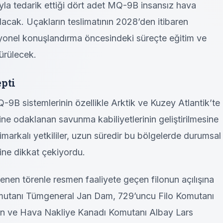
yla tedarik ettiği dört adet MQ-9B insansız hava
acak. Uçakların teslimatının 2028’den itibaren
yonel konuşlandırma öncesindeki süreçte eğitim ve
dürülecek.
pti
-9B sistemlerinin özellikle Arktik ve Kuzey Atlantik’te
ine odaklanan savunma kabiliyetlerinin geliştirilmesine
nimarkalı yetkililer, uzun süredir bu bölgelerde durumsal
ğine dikkat çekiyordu.
en törenle resmen faaliyete geçen filonun açılışına
mutanı Tümgeneral Jan Dam, 729’uncu Filo Komutanı
en ve Hava Nakliye Kanadı Komutanı Albay Lars