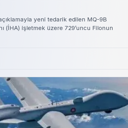
açıklamayla yeni tedarik edilen MQ-9B
ını (İHA) işletmek üzere 729’uncu Filonun