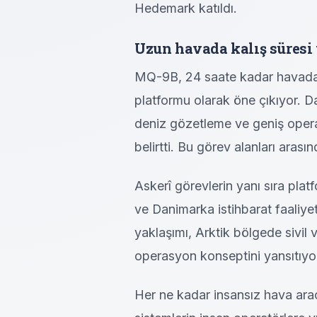
Hedemark katıldı.
Uzun havada kalış süresi
MQ-9B, 24 saate kadar havada 
platformu olarak öne çıkıyor. Da
deniz gözetleme ve geniş operas
belirtti. Bu görev alanları aras
Askerî görevlerin yanı sıra pla
ve Danimarka istihbarat faaliyet
yaklaşımı, Arktik bölgede sivil v
operasyon konseptini yansıtıyo
Her ne kadar insansız hava aracı