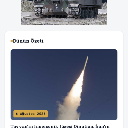
Dünün Özeti
6 Ağustos 2026
Tayvan'ın hipersonik füzesi Qingtian, İran'ın