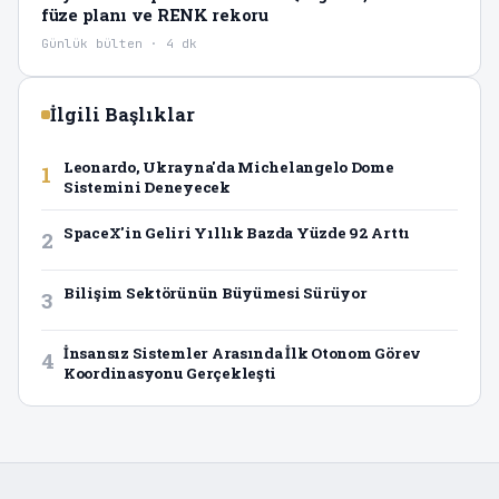
füze planı ve RENK rekoru
Günlük bülten · 4 dk
İlgili Başlıklar
Leonardo, Ukrayna'da Michelangelo Dome
1
Sistemini Deneyecek
SpaceX'in Geliri Yıllık Bazda Yüzde 92 Arttı
2
Bilişim Sektörünün Büyümesi Sürüyor
3
İnsansız Sistemler Arasında İlk Otonom Görev
4
Koordinasyonu Gerçekleşti