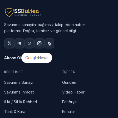
SS
Bülten
SAVUNMA SANAYI
Savunma sanayiini bağımsız takip eden haber
platformu. Doğru, tarafsız ve güncel bilgi.
G
o
o
g
l
e
News
Abone Ol
REHBERLER
İÇERIK
Savunma Sanayi
Gündem
Savunma İhracatı
Video Haber
İHA / SİHA Rehberi
Editöryal
Tank & Kara
Konular