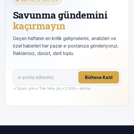
● HAFTALIK BÜLTEN
Savunma gündemini
kaçırmayın
Geçen haftanın en kritik gelişmelerini, analizleri ve
özel haberleri her pazar e-postanıza gönderiyoruz.
Reklamsız, dürüst, derli toplu.
Bültene Katıl
Spam yok
Tek tıkla çık
2.000
+ abone