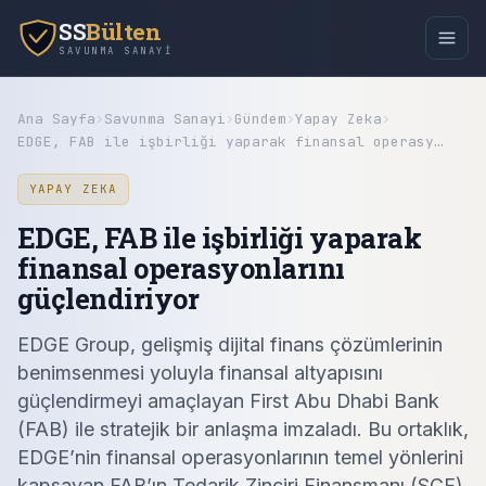
SS
Bülten
SAVUNMA SANAYI
Ana Sayfa
›
Savunma Sanayi
›
Gündem
›
Yapay Zeka
›
EDGE, FAB ile işbirliği yaparak finansal operasy…
YAPAY ZEKA
EDGE, FAB ile işbirliği yaparak
finansal operasyonlarını
güçlendiriyor
EDGE Group, gelişmiş dijital finans çözümlerinin
benimsenmesi yoluyla finansal altyapısını
güçlendirmeyi amaçlayan First Abu Dhabi Bank
(FAB) ile stratejik bir anlaşma imzaladı. Bu ortaklık,
EDGE’nin finansal operasyonlarının temel yönlerini
kapsayan FAB’ın Tedarik Zinciri Finansmanı (SCF)