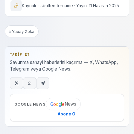
Kaynak: ssbulten tercüme · Yayın: 11 Haziran 2025
Yapay Zeka
TAKIP ET
Savunma sanayi haberlerini kaçırma — X, WhatsApp,
Telegram veya Google News.
News
G
o
o
g
l
e
GOOGLE NEWS
Abone Ol