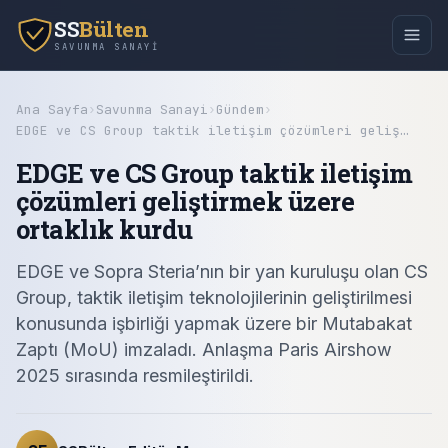
SS
Bülten
SAVUNMA SANAYI
Ana Sayfa
›
Savunma Sanayi
›
Gündem
›
EDGE ve CS Group taktik iletişim çözümleri geliş…
EDGE ve CS Group taktik iletişim
çözümleri geliştirmek üzere
ortaklık kurdu
EDGE ve Sopra Steria’nın bir yan kuruluşu olan CS
Group, taktik iletişim teknolojilerinin geliştirilmesi
konusunda işbirliği yapmak üzere bir Mutabakat
Zaptı (MoU) imzaladı. Anlaşma Paris Airshow
2025 sırasında resmileştirildi.