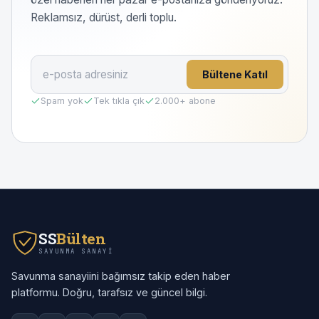
Reklamsız, dürüst, derli toplu.
Bültene Katıl
Spam yok
Tek tıkla çık
2.000
+ abone
SS
Bülten
SAVUNMA SANAYI
Savunma sanayiini bağımsız takip eden haber
platformu. Doğru, tarafsız ve güncel bilgi.