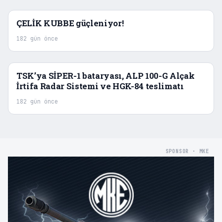
ÇELİK KUBBE güçleniyor!
182 gün önce
TSK’ya SİPER-1 bataryası, ALP 100-G Alçak
İrtifa Radar Sistemi ve HGK-84 teslimatı
182 gün önce
SPONSOR · MKE