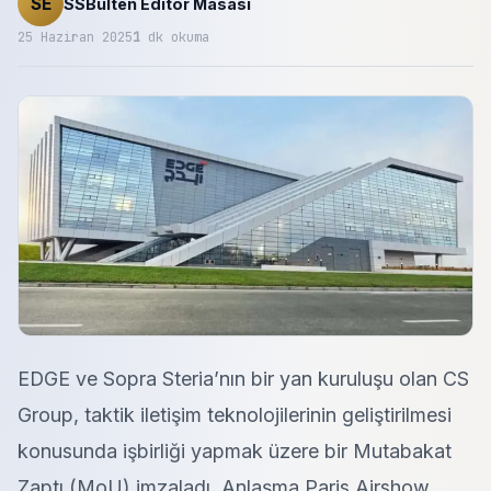
SE
SSBülten Editör Masası
25 Haziran 2025
1
dk okuma
EDGE ve Sopra Steria’nın bir yan kuruluşu olan CS
Group, taktik iletişim teknolojilerinin geliştirilmesi
konusunda işbirliği yapmak üzere bir Mutabakat
Zaptı (MoU) imzaladı. Anlaşma Paris Airshow