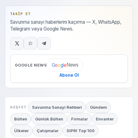
TAKIP ET
Savunma sanayi haberlerini kaçırma — X, WhatsApp,
Telegram veya Google News.
News
G
o
o
g
l
e
GOOGLE NEWS
Abone Ol
Savunma Sanayi Rehberi
Gündem
KEŞFET
Bülten
Günlük Bülten
Firmalar
Envanter
Ülkeler
Çatışmalar
SIPRI Top 100