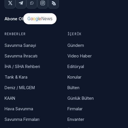
G
o
o
g
l
e
News
Abone Ol
REHBERLER
İÇERIK
Savunma Sanayi
Gündem
Savunma İhracatı
Video Haber
İHA / SİHA Rehberi
Editöryal
Tank & Kara
Konular
Deniz / MİLGEM
Bülten
KAAN
Günlük Bülten
Hava Savunma
Firmalar
Savunma Firmaları
Envanter