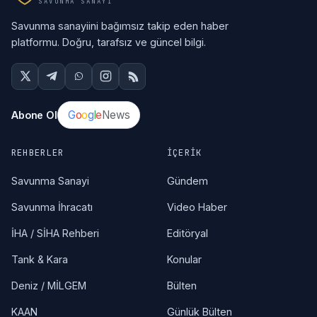
SAVUNMA SANAYI
Savunma sanayiini bağımsız takip eden haber
platformu. Doğru, tarafsız ve güncel bilgi.
G
o
o
g
l
e
News
Abone Ol
REHBERLER
İÇERIK
Savunma Sanayi
Gündem
Savunma İhracatı
Video Haber
İHA / SİHA Rehberi
Editöryal
Tank & Kara
Konular
Deniz / MİLGEM
Bülten
KAAN
Günlük Bülten