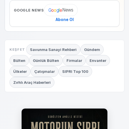
News
G
o
o
g
l
e
GOOGLE NEWS
Abone Ol
Savunma Sanayi Rehberi
Gündem
KEŞFET
Bülten
Günlük Bülten
Firmalar
Envanter
Ülkeler
Çatışmalar
SIPRI Top 100
Zırhlı Araç Haberleri