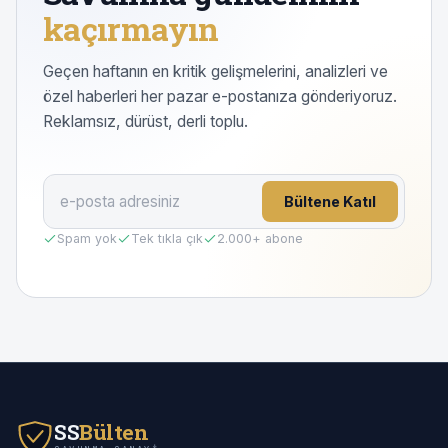
kaçırmayın
Geçen haftanın en kritik gelişmelerini, analizleri ve
özel haberleri her pazar e-postanıza gönderiyoruz.
Reklamsız, dürüst, derli toplu.
Bültene Katıl
Spam yok
Tek tıkla çık
2.000
+ abone
SS
Bülten