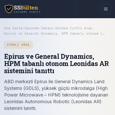
SS
Bülten
SAVUNMA SANAYI
Ana Sayfa
›
Savunma Sanayi
›
Gündem
›
Zırhlı Araç
›
Epirus ve General Dynamics, HPM tabanlı otonom L…
ZIRHLI ARAÇ
Epirus ve General Dynamics,
HPM tabanlı otonom Leonidas AR
sistemini tanıttı
ABD merkezli Epirus ile General Dynamics Land
Systems (GDLS), yüksek güçlü mikrodalga (High
Power Microwave – HPM) teknolojisine dayanan
Leonidas Autonomous Robotic (Leonidas AR)
sistemini tanıttı.