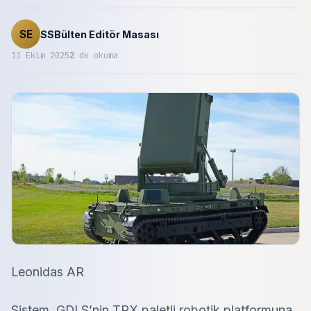
SE
SSBülten Editör Masası
11 Ekim 2025
2
dk okuma
Leonidas AR
Sistem, GDLS’nin TRX paletli robotik platformuna