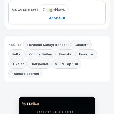
News
G
o
o
g
l
e
GOOGLE NEWS
Abone Ol
Savunma Sanayi Rehberi
Gündem
KEŞFET
Bülten
Günlük Bülten
Firmalar
Envanter
Ülkeler
Çatışmalar
SIPRI Top 100
Fransa Haberleri