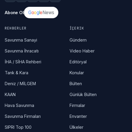
G
o
o
g
l
e
News
Abone Ol
REHBERLER
İÇERIK
Savunma Sanayi
Gündem
Savunma İhracatı
Video Haber
İHA / SİHA Rehberi
Editöryal
Tank & Kara
Konular
Deniz / MİLGEM
Bülten
KAAN
Günlük Bülten
Hava Savunma
Firmalar
Savunma Firmaları
Envanter
SIPRI Top 100
Ülkeler