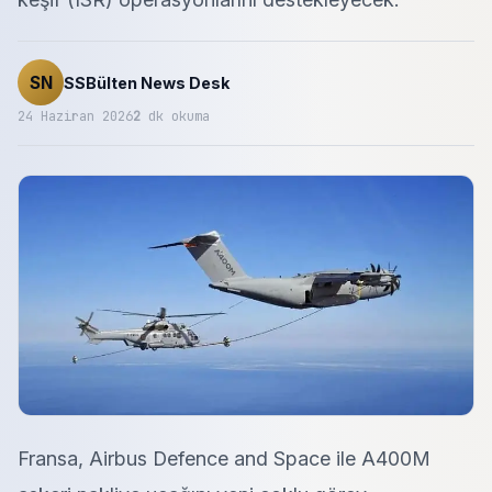
SN
SSBülten News Desk
24 Haziran 2026
2
dk okuma
Fransa, Airbus Defence and Space ile A400M