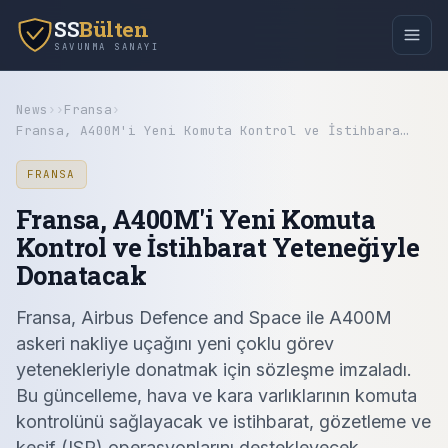
SS
Bülten
SAVUNMA SANAYI
News
›
›
Fransa
›
Fransa, A400M'i Yeni Komuta Kontrol ve İstihbara…
FRANSA
Fransa, A400M'i Yeni Komuta
Kontrol ve İstihbarat Yeteneğiyle
Donatacak
Fransa, Airbus Defence and Space ile A400M
askeri nakliye uçağını yeni çoklu görev
yetenekleriyle donatmak için sözleşme imzaladı.
Bu güncelleme, hava ve kara varlıklarının komuta
kontrolünü sağlayacak ve istihbarat, gözetleme ve
keşif (ISR) operasyonlarını destekleyecek.