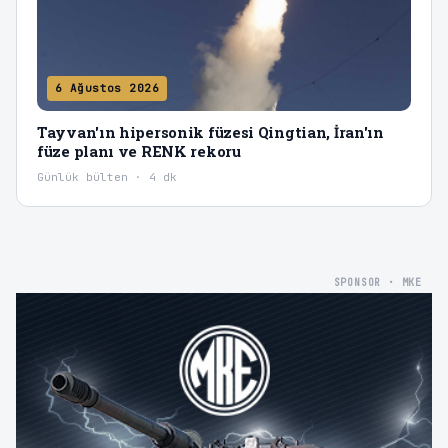
6 Ağustos 2026
Tayvan'ın hipersonik füzesi Qingtian, İran'ın
füze planı ve RENK rekoru
Günlük bülten · 4 dk
SPONSOR · MKE