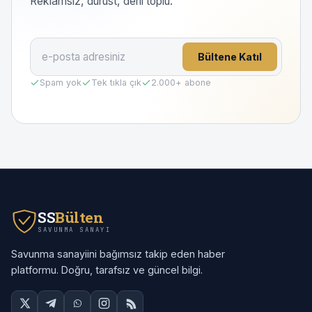
Reklamsız, dürüst, derli toplu.
Bültene Katıl
Spam yok
Tek tıkla çık
2.000
+ abone
SS
Bülten
SAVUNMA SANAYI
Savunma sanayiini bağımsız takip eden haber
platformu. Doğru, tarafsız ve güncel bilgi.