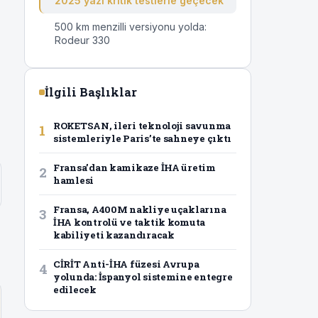
2025 yazı kritik testlerle geçecek
500 km menzilli versiyonu yolda:
Rodeur 330
İlgili Başlıklar
ROKETSAN, ileri teknoloji savunma
1
sistemleriyle Paris’te sahneye çıktı
Fransa’dan kamikaze İHA üretim
2
hamlesi
Fransa, A400M nakliye uçaklarına
3
İHA kontrolü ve taktik komuta
kabiliyeti kazandıracak
CİRİT Anti-İHA füzesi Avrupa
4
yolunda: İspanyol sistemine entegre
edilecek