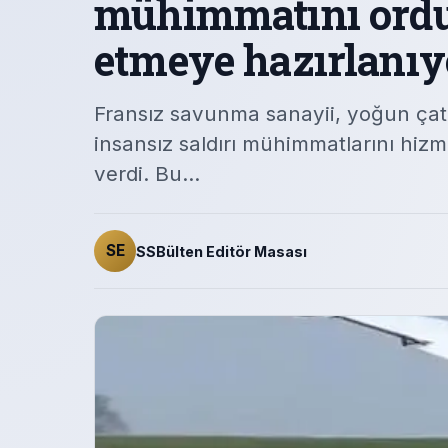
mühimmatını ordu
etmeye hazırlanıy
Fransız savunma sanayii, yoğun çatı
insansız saldırı mühimmatlarını hiz
verdi. Bu…
SE
SSBülten Editör Masası