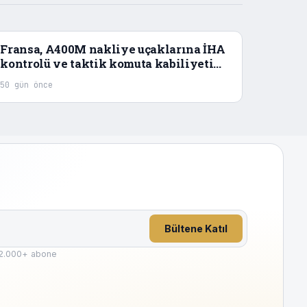
Fransa, A400M nakliye uçaklarına İHA
kontrolü ve taktik komuta kabiliyeti
kazandıracak
50 gün önce
Bültene Katıl
2.000
+ abone