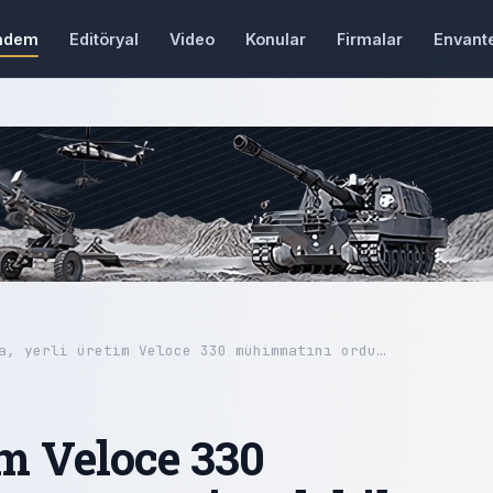
ndem
Editöryal
Video
Konular
Firmalar
Envant
a, yerli üretim Veloce 330 mühimmatını ordu…
im Veloce 330