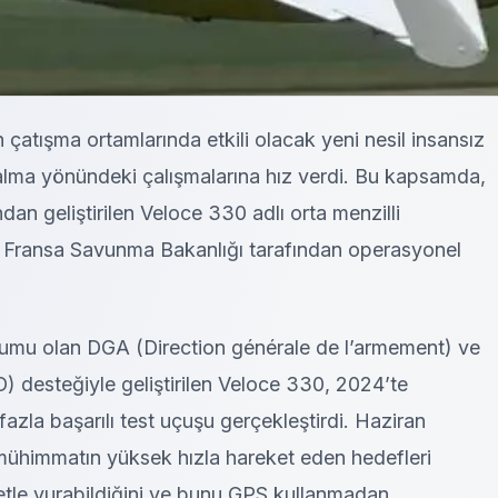
çatışma ortamlarında etkili olacak yeni nesil insansız
 alma yönündeki çalışmalarına hız verdi. Bu kapsamda,
an geliştirilen Veloce 330 adlı orta menzilli
Fransa Savunma Bakanlığı tarafından operasyonel
rumu olan DGA (Direction générale de l’armement) ve
 desteğiyle geliştirilen Veloce 330, 2024’te
fazla başarılı test uçuşu gerçekleştirdi. Haziran
mühimmatın yüksek hızla hareket eden hedefleri
tle vurabildiğini ve bunu GPS kullanmadan