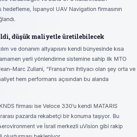
as hedefleme, İspanyol UAV Navigation firmasının
ğlandı.
ildi, düşük maliyetle üretilebilecek
lım ve donanım altyapısını kendi bünyesinde kısa
 tamamen yerli yönlendirme sistemine sahip ilk MTO
 Jean-Marc Zuliani, “Fransa’nın ihtiyacı olan şey orta ve
maliyet hem performans açısından bu alanda
 KNDS firması ise Veloce 330’u kendi MATARIS
rarası pazarda rekabetçi bir konuma taşıyor. Bu
rovironment ve İsrail merkezli uVision gibi rakip
li oluşturması bekleniyor.