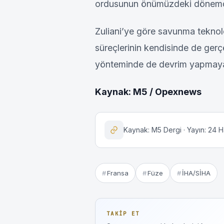
ordusunun önümüzdeki dönemdeki y
Zuliani’ye göre savunma teknolo
süreçlerinin kendisinde de gerç
yönteminde de devrim yapmaya 
Kaynak: M5 / Opexnews
Kaynak: M5 Dergi · Yayın: 24 
Fransa
Füze
İHA/SİHA
TAKIP ET