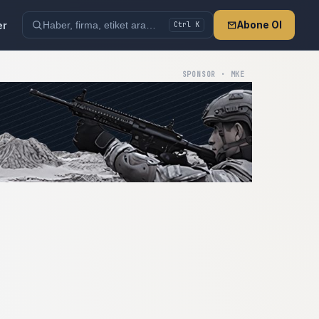
er
Abone Ol
Ctrl K
SPONSOR · MKE