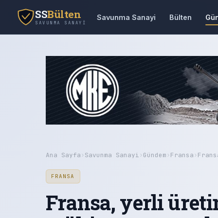
SS
Bülten
Savunma Sanayi
Bülten
Gü
SAVUNMA SANAYI
Ana Sayfa
›
Savunma Sanayi
›
Gündem
›
Fransa
›
Frans
FRANSA
Fransa, yerli üret