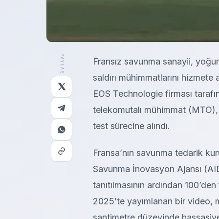
PAYLAŞ
Fransız savunma sanayii, yoğun 
saldırı mühimmatlarını hizmete
EOS Technologie firması tarafınd
telekomutalı mühimmat (MTO), 
test sürecine alındı.
Fransa’nın savunma tedarik ku
Savunma İnovasyon Ajansı (AID)
tanıtılmasının ardından 100’den 
2025’te yayımlanan bir video, 
santimetre düzeyinde hassasiye