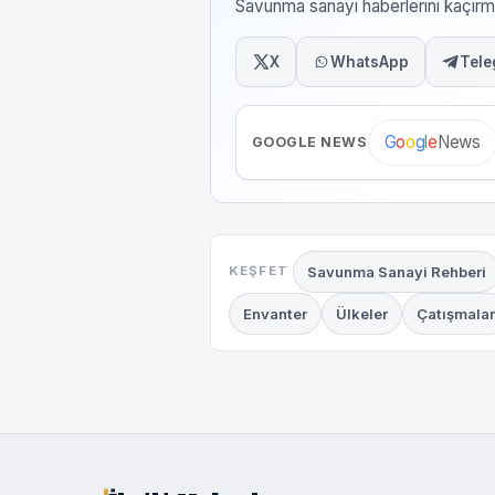
Savunma sanayi haberlerini kaçı
X
WhatsApp
Tele
News
G
o
o
g
l
e
GOOGLE NEWS
Savunma Sanayi Rehberi
KEŞFET
Envanter
Ülkeler
Çatışmalar