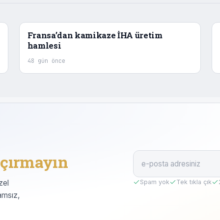
Fransa’dan kamikaze İHA üretim
hamlesi
48 gün önce
çırmayın
zel
Spam yok
Tek tıkla çık
amsız,