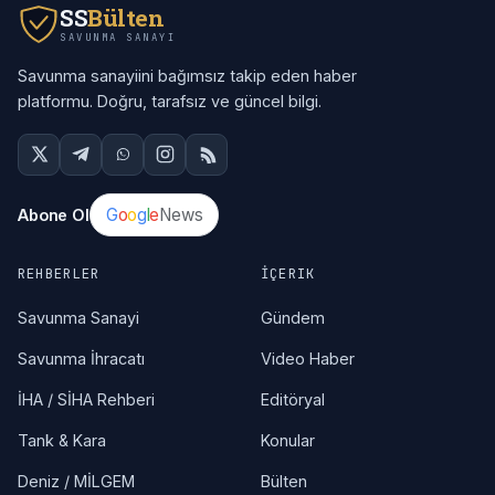
SS
Bülten
SAVUNMA SANAYI
Savunma sanayiini bağımsız takip eden haber
platformu. Doğru, tarafsız ve güncel bilgi.
G
o
o
g
l
e
News
Abone Ol
REHBERLER
İÇERIK
Savunma Sanayi
Gündem
Savunma İhracatı
Video Haber
İHA / SİHA Rehberi
Editöryal
Tank & Kara
Konular
Deniz / MİLGEM
Bülten