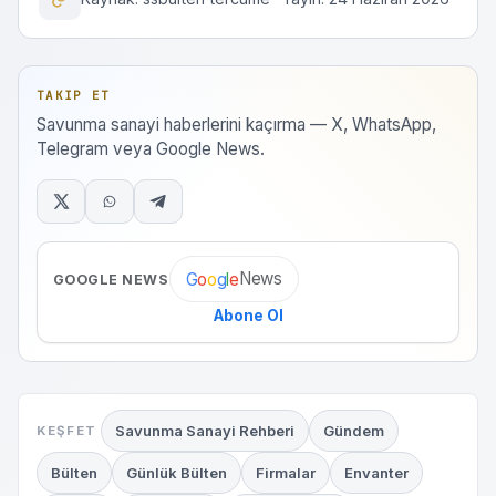
TAKIP ET
Savunma sanayi haberlerini kaçırma — X, WhatsApp,
Telegram veya Google News.
News
G
o
o
g
l
e
GOOGLE NEWS
Abone Ol
Savunma Sanayi Rehberi
Gündem
KEŞFET
Bülten
Günlük Bülten
Firmalar
Envanter