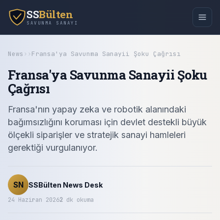
SS
Bülten
SAVUNMA SANAYI
News
›
›
Fransa'ya Savunma Sanayii Şoku Çağrısı
Fransa'ya Savunma Sanayii Şoku
Çağrısı
Fransa'nın yapay zeka ve robotik alanındaki
bağımsızlığını koruması için devlet destekli büyük
ölçekli siparişler ve stratejik sanayi hamleleri
gerektiği vurgulanıyor.
SN
SSBülten News Desk
24 Haziran 2026
2
dk okuma