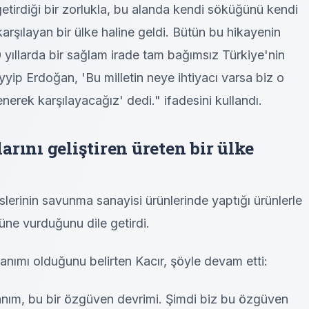
tirdiği bir zorlukla, bu alanda kendi söküğünü kendi
 karşılayan bir ülke haline geldi. Bütün bu hikayenin
 yıllarda bir sağlam irade tam bağımsız Türkiye'nin
ip Erdoğan, 'Bu milletin neye ihtiyacı varsa biz o
enerek karşılayacağız' dedi." ifadesini kullandı.
rını geliştiren üreten bir ülke
slerinin savunma sanayisi ürünlerinde yaptığı ürünlerle
üne vurduğunu dile getirdi.
zanımı olduğunu belirten Kacır, şöyle devam etti:
anım, bu bir özgüven devrimi. Şimdi biz bu özgüven