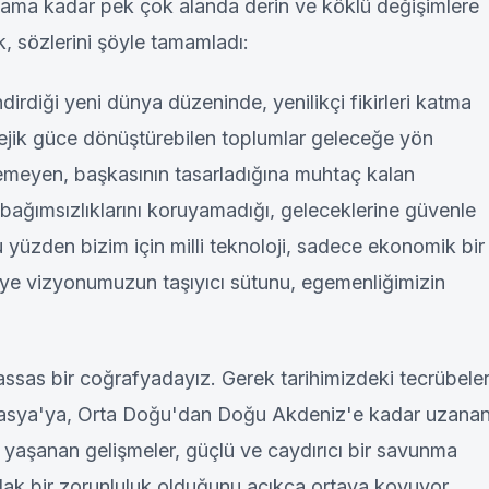
şama kadar pek çok alanda derin ve köklü değişimlere
, sözlerini şöyle tamamladı:
irdiği yeni dünya düzeninde, yenilikçi fikirleri katma
ratejik güce dönüştürebilen toplumlar geleceğe yön
etemeyen, başkasının tasarladığına muhtaç kalan
bağımsızlıklarını koruyamadığı, geleceklerine güvenle
yüzden bizim için milli teknoloji, sadece ekonomik bir
kiye vizyonumuzun taşıyıcı sütunu, egemenliğimizin
ssas bir coğrafyadayız. Gerek tarihimizdeki tecrübele
kasya'ya, Orta Doğu'dan Doğu Akdeniz'e kadar uzana
e yaşanan gelişmeler, güçlü ve caydırıcı bir savunma
lak bir zorunluluk olduğunu açıkça ortaya koyuyor.