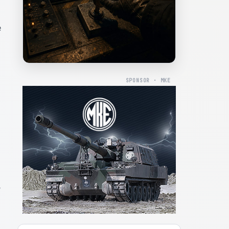
e
SPONSOR · MKE
,
u