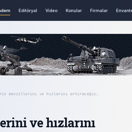
ndem
Editöryal
Video
Konular
Firmalar
Envant
rin menzillerini ve hızlarını artıracağız…
erini ve hızlarını