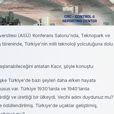
versitesi (ASÜ) Konferans Salonu'nda, Teknopark ve
ış töreninde, Türkiye'nin milli teknoloji yolculuğuna dolu
şlanabileceğini anlatan Kacır, şöyle konuştu:
ke Türkiye'de bazı şeyleri daha erken hayata
husus var. Türkiye 1930'larda ve 1940'larda
irdiği ve ürettiği bir ülkeydi. Vecihi adını duydunuz mu?
ödüllendirilmiş. Türkiye'de uçaklar geliştirmiş,
duydunuz mu?