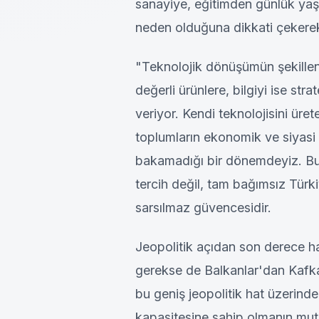
sanayiye, eğitimden günlük ya
neden olduğuna dikkati çekerek
"Teknolojik dönüşümün şekillend
değerli ürünlere, bilgiyi ise st
veriyor. Kendi teknolojisini ür
toplumların ekonomik ve siyasi 
bakamadığı bir dönemdeyiz. Bu 
tercih değil, tam bağımsız Tür
sarsılmaz güvencesidir.
Jeopolitik açıdan son derece ha
gerekse de Balkanlar'dan Kaf
bu geniş jeopolitik hat üzerind
kapasitesine sahip olmanın mut