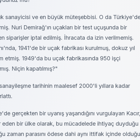
k sanayicisi ve en büyük müteşebbisi. O da Türkiye'd
miş. Nuri Demirağ'ın uçakları bir test uçuşunda bir
 siparişler iptal edilmiş. İhracata da izin verilmemiş.
'nda, 1941'de bir uçak fabrikası kurulmuş, dokuz yıl
m etmiş. 1949'da bu uçak fabrikasında 950 işçi
lmış. Niçin kapatılmış?"
sanayileşme tarihinin maalesef 2000'li yıllara kadar
lattı.
ye'de gerçekten bir uyanış yaşandığını vurgulayan Kacır
r eden bir ülke olarak, bu mücadelede ihtiyaç duyduğu
u zaman parasını ödese dahi aynı ittifak içinde olduğ