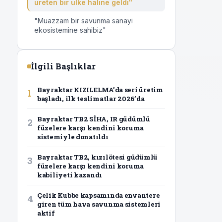
üreten bir ülke haline geldi"
"Muazzam bir savunma sanayi
ekosistemine sahibiz"
.
İlgili Başlıklar
Bayraktar KIZILELMA’da seri üretim
1
başladı, ilk teslimatlar 2026’da
Bayraktar TB2 SİHA, IR güdümlü
2
füzelere karşı kendini koruma
sistemiyle donatıldı
Bayraktar TB2, kızılötesi güdümlü
3
füzelere karşı kendini koruma
kabiliyeti kazandı
Çelik Kubbe kapsamında envantere
4
giren tüm hava savunma sistemleri
aktif