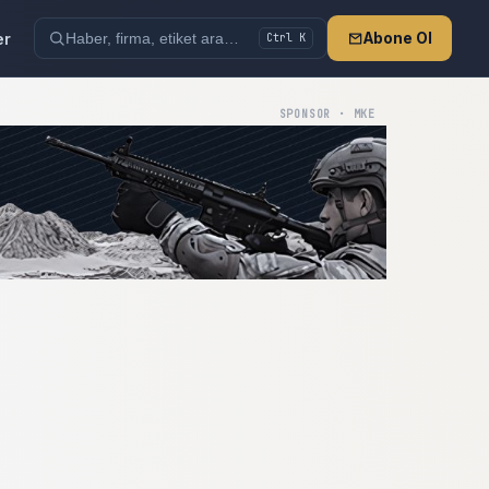
er
Abone Ol
Ctrl K
SPONSOR · MKE