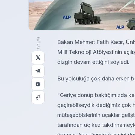
PAYLAŞ
Bakan Mehmet Fatih Kacır, Üni
Milli Teknoloji Atölyesi'nin açıl
dizgin devam ettiğini söyledi.
Bu yolculuğa çok daha erken ba
"Geriye dönüp baktığımızda keş
geçirebilseydik dediğimiz çok 
müteşebbislerinin uçaklar gelişt
tarafından üç kez takdirnameyle 
üretmiş. Nuri Demirağ ismini 