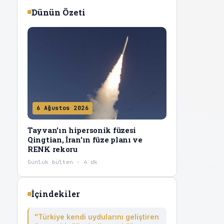
Dünün Özeti
6 Ağustos 2026
Tayvan'ın hipersonik füzesi
Qingtian, İran'ın füze planı ve
RENK rekoru
Günlük bülten · 4 dk
İçindekiler
"Türkiye kendi uydularını geliştiren