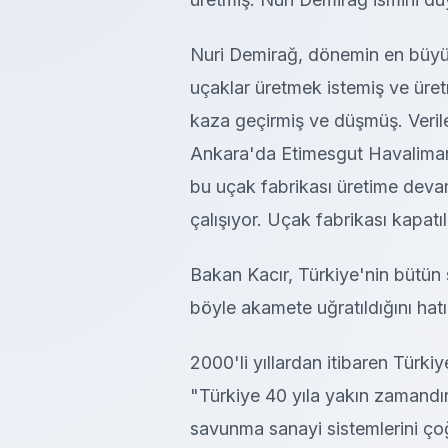
Nuri Demirağ, dönemin en büyü
uçaklar üretmek istemiş ve üret
kaza geçirmiş ve düşmüş. Verilen
Ankara'da Etimesgut Havalimanı
bu uçak fabrikası üretime deva
çalışıyor. Uçak fabrikası kapatı
Bakan Kacır, Türkiye'nin bütün 
böyle akamete uğratıldığını hatır
2000'li yıllardan itibaren Türki
"Türkiye 40 yıla yakın zamandı
savunma sanayi sistemlerini çoğ