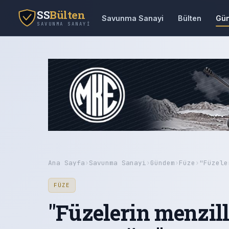
SS
Bülten
Savunma Sanayi
Bülten
Gü
SAVUNMA SANAYI
Ana Sayfa
›
Savunma Sanayi
›
Gündem
›
Füze
›
"Füzele
FÜZE
"Füzelerin menzill