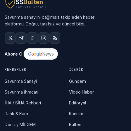
SS
Bülten
SAVUNMA SANAYI
Savunma sanayiini bağımsız takip eden haber
platformu. Doğru, tarafsız ve güncel bilgi.
G
o
o
g
l
e
News
Abone Ol
REHBERLER
İÇERIK
Savunma Sanayi
Gündem
Savunma İhracatı
Video Haber
İHA / SİHA Rehberi
Editöryal
Tank & Kara
Konular
Deniz / MİLGEM
Bülten