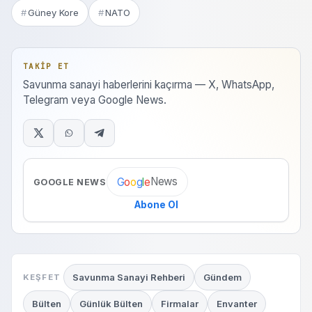
Güney Kore
NATO
TAKIP ET
Savunma sanayi haberlerini kaçırma — X, WhatsApp,
Telegram veya Google News.
News
G
o
o
g
l
e
GOOGLE NEWS
Abone Ol
Savunma Sanayi Rehberi
Gündem
KEŞFET
Bülten
Günlük Bülten
Firmalar
Envanter