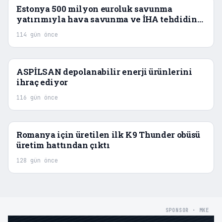
Estonya 500 milyon euroluk savunma
yatırımıyla hava savunma ve İHA tehdidine
odaklanıyor
114 gün önce
ASPİLSAN depolanabilir enerji ürünlerini
ihraç ediyor
116 gün önce
Romanya için üretilen ilk K9 Thunder obüsü
üretim hattından çıktı
128 gün önce
SPONSOR · MKE