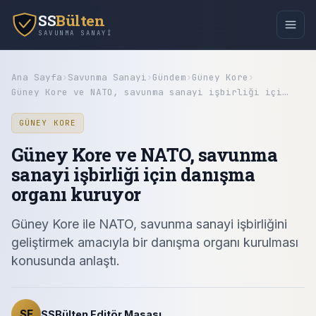
SS
Bülten
SAVUNMA SANAYI
Ana Sayfa
›
Savunma Sanayi
›
Gündem
›
Güney Kore
›
Güney Kore ve NATO, savunma sanayi işbirliği içi…
GÜNEY KORE
Güney Kore ve NATO, savunma
sanayi işbirliği için danışma
organı kuruyor
Güney Kore ile NATO, savunma sanayi işbirliğini
geliştirmek amacıyla bir danışma organı kurulması
konusunda anlaştı.
SE
SSBülten Editör Masası