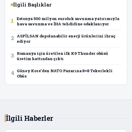
İlgili Başlıklar
Estonya 500 milyon euroluk savunma yatırımıyla
1
hava savunma ve İHA tehdidine odaklanıyor
ASPİLSAN depolanabilir enerji ürünlerini ihraç
2
ediyor
Romanya için üretilen ilk K9 Thunder obüsü
3
üretim hattından çıktı
Güney Kore’den NATO Pazarına 8×8 Tekerlekli
4
Obüs
İlgili Haberler