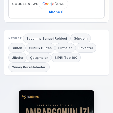
News
G
o
o
g
l
e
GOOGLE NEWS
Abone Ol
Savunma Sanayi Rehberi
Gündem
KEŞFET
Bülten
Günlük Bülten
Firmalar
Envanter
Ülkeler
Çatışmalar
SIPRI Top 100
Güney Kore Haberleri