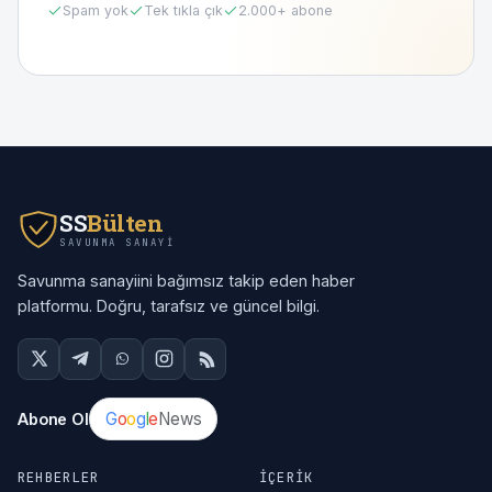
Spam yok
Tek tıkla çık
2.000
+ abone
SS
Bülten
SAVUNMA SANAYI
Savunma sanayiini bağımsız takip eden haber
platformu. Doğru, tarafsız ve güncel bilgi.
G
o
o
g
l
e
News
Abone Ol
REHBERLER
İÇERIK