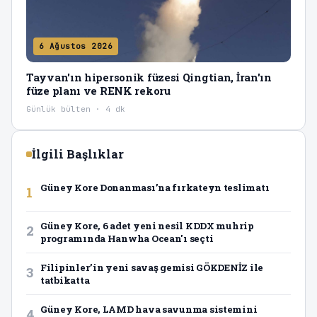
6 Ağustos 2026
Tayvan'ın hipersonik füzesi Qingtian, İran'ın
füze planı ve RENK rekoru
Günlük bülten · 4 dk
İlgili Başlıklar
Güney Kore Donanması’na fırkateyn teslimatı
1
Güney Kore, 6 adet yeni nesil KDDX muhrip
2
programında Hanwha Ocean'ı seçti
Filipinler’in yeni savaş gemisi GÖKDENİZ ile
3
tatbikatta
Güney Kore, LAMD hava savunma sistemini
4