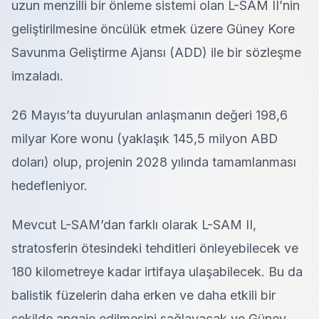
uzun menzilli bir önleme sistemi olan L-SAM II’nin
geliştirilmesine öncülük etmek üzere Güney Kore
Savunma Geliştirme Ajansı (ADD) ile bir sözleşme
imzaladı.
26 Mayıs’ta duyurulan anlaşmanın değeri 198,6
milyar Kore wonu (yaklaşık 145,5 milyon ABD
doları) olup, projenin 2028 yılında tamamlanması
hedefleniyor.
Mevcut L-SAM’dan farklı olarak L-SAM II,
stratosferin ötesindeki tehditleri önleyebilecek ve
180 kilometreye kadar irtifaya ulaşabilecek. Bu da
balistik füzelerin daha erken ve daha etkili bir
şekilde angaje edilmesini sağlayacak ve Güney