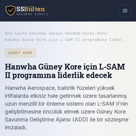
SS
Bülten
SAVUNMA SANAYI
Ana Sayfa
›
Savunma Sanayi
›
Gündem
›
Güney Kore
›
Hanwha Güney Kore için L-SAM II programına lider…
GÜNEY KORE
Hanwha Güney Kore için L-SAM
II programına liderlik edecek
Hanwha Aerospace, balistik füzeleri yüksek
irtifalarda etkisiz hale getirmek üzere tasarlanmış
uzun menzilli bir önleme sistemi olan L-SAM II’nin
geliştirilmesine öncülük etmek üzere Güney Kore
Savunma Geliştirme Ajansı (ADD) ile bir sözleşme
imzaladı.