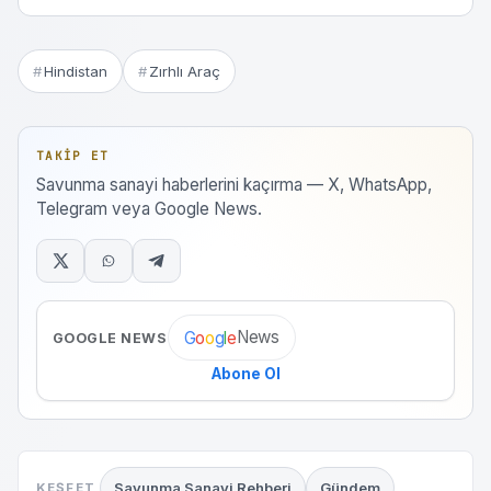
Hindistan
Zırhlı Araç
TAKIP ET
Savunma sanayi haberlerini kaçırma — X, WhatsApp,
Telegram veya Google News.
News
G
o
o
g
l
e
GOOGLE NEWS
Abone Ol
Savunma Sanayi Rehberi
Gündem
KEŞFET