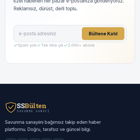
özel haberleri her pazar e-postanıza gönderiyoruz.
Reklamsız, dürüst, derli toplu.
Bültene Katıl
Spam yok
Tek tıkla çık
2.000
+ abone
SS
Bülten
SAVUNMA SANAYI
Savunma sanayiini bağımsız takip eden haber
platformu. Doğru, tarafsız ve güncel bilgi.