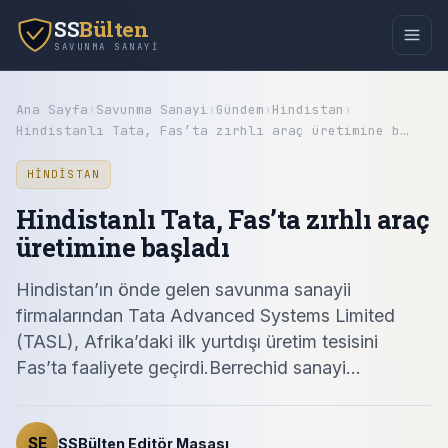
SS
Bülten
SAVUNMA SANAYI
Ana Sayfa
›
Savunma Sanayi
›
Gündem
›
Hindistan
›
Hindistanlı Tata, Fas’ta zırhlı araç üretimine b…
HINDISTAN
Hindistanlı Tata, Fas’ta zırhlı araç
üretimine başladı
Hindistan’ın önde gelen savunma sanayii
firmalarından Tata Advanced Systems Limited
(TASL), Afrika’daki ilk yurtdışı üretim tesisini
Fas’ta faaliyete geçirdi.Berrechid sanayi…
SE
SSBülten Editör Masası