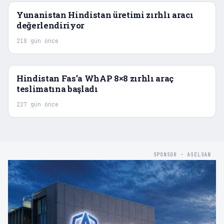
Yunanistan Hindistan üretimi zırhlı aracı
değerlendiriyor
218 gün önce
Hindistan Fas’a WhAP 8×8 zırhlı araç
teslimatına başladı
227 gün önce
SPONSOR · ASELSAN