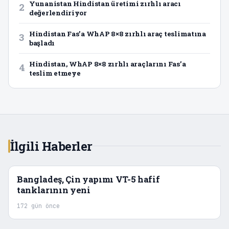
Yunanistan Hindistan üretimi zırhlı aracı
2
değerlendiriyor
Hindistan Fas’a WhAP 8×8 zırhlı araç teslimatına
3
başladı
Hindistan, WhAP 8×8 zırhlı araçlarını Fas’a
4
teslim etmeye
İlgili Haberler
Bangladeş, Çin yapımı VT-5 hafif
tanklarının yeni
172 gün önce