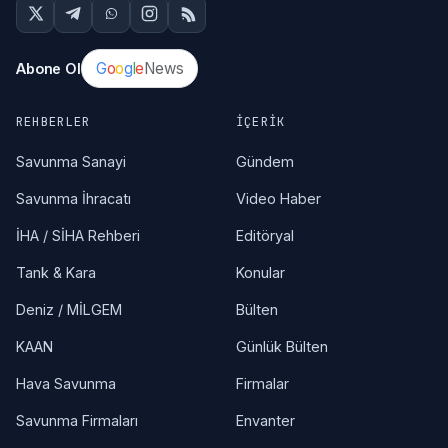
G
o
o
g
l
e
News
Abone Ol
REHBERLER
İÇERIK
Savunma Sanayi
Gündem
Savunma İhracatı
Video Haber
İHA / SİHA Rehberi
Editöryal
Tank & Kara
Konular
Deniz / MİLGEM
Bülten
KAAN
Günlük Bülten
Hava Savunma
Firmalar
Savunma Firmaları
Envanter