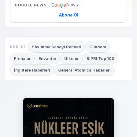
News
G
o
o
g
l
e
GOOGLE NEWS
Abone Ol
Savunma Sanayi Rehberi
Gündem
KEŞFET
Firmalar
Envanter
Ülkeler
SIPRI Top 100
İngiltere Haberleri
General Atomics Haberleri