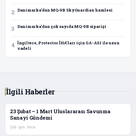
Danimarka’dan MQ‑9B SkyGuardian hamlesi
2
Danimarka’dan çok sayıda MQ-9B siparişi
3
İngiltere, Protector İHA’ları için GA-ASI ile uzun
4
vadeli
İlgili Haberler
23 Şubat – 1 Mart Uluslararası Savunma
Sanayi Gündemi
160 gün önce