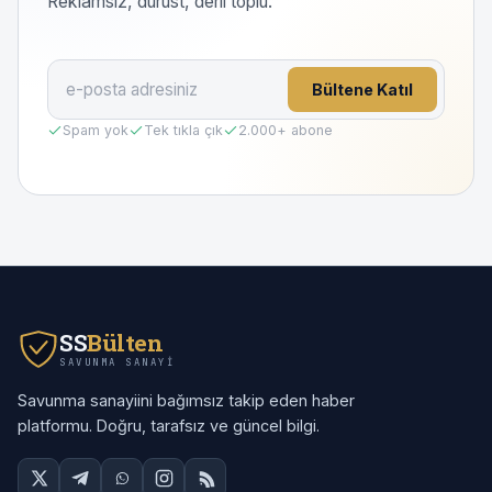
Reklamsız, dürüst, derli toplu.
Bültene Katıl
Spam yok
Tek tıkla çık
2.000
+ abone
SS
Bülten
SAVUNMA SANAYI
Savunma sanayiini bağımsız takip eden haber
platformu. Doğru, tarafsız ve güncel bilgi.