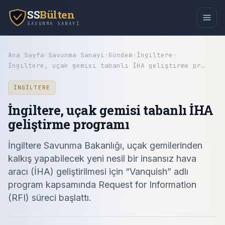
SS
Bülten
SAVUNMA SANAYI
Ana Sayfa
›
Savunma Sanayi
›
Gündem
›
İngiltere
›
İngiltere, uçak gemisi tabanlı İHA geliştirme pr…
İNGILTERE
İngiltere, uçak gemisi tabanlı İHA
geliştirme programı
İngiltere Savunma Bakanlığı, uçak gemilerinden
kalkış yapabilecek yeni nesil bir insansız hava
aracı (İHA) geliştirilmesi için “Vanquish” adlı
program kapsamında Request for Information
(RFI) süreci başlattı.