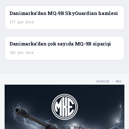
Danimarka’dan MQ‑9B SkyGuardian hamlesi
377 gün önce
Danimarka’dan çok sayıda MQ-9B siparişi
380 gün önce
SPONSOR · MKE