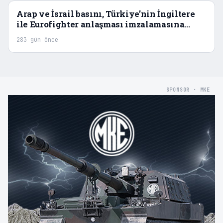
Arap ve İsrail basını, Türkiye’nin İngiltere
ile Eurofighter anlaşması imzalamasına
geniş yer verdi
283 gün önce
SPONSOR · MKE