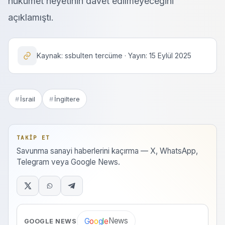
hükümet heyetinin davet edilmeyeceğini
açıklamıştı.
Kaynak: ssbulten tercüme · Yayın: 15 Eylül 2025
İsrail
İngiltere
TAKIP ET
Savunma sanayi haberlerini kaçırma — X, WhatsApp,
Telegram veya Google News.
News
G
o
o
g
l
e
GOOGLE NEWS