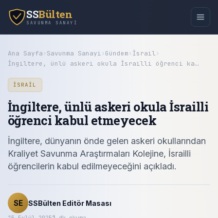
SS
Bülten
SAVUNMA SANAYI
Ana Sayfa
›
Savunma Sanayi
›
Gündem
›
İsrail
›
İngiltere, ünlü askeri okula İsrailli öğrenci ka…
İSRAIL
İngiltere, ünlü askeri okula İsrailli
öğrenci kabul etmeyecek
İngiltere, dünyanın önde gelen askeri okullarından
Kraliyet Savunma Araştırmaları Kolejine, İsrailli
öğrencilerin kabul edilmeyeceğini açıkladı.
SE
SSBülten Editör Masası