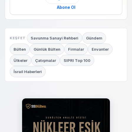
Abone Ol
Savunma Sanayi Rehberi
Gündem
KEŞFET
Bülten
Günlük Bülten
Firmalar
Envanter
Ülkeler
Çatışmalar
SIPRI Top 100
İsrail Haberleri