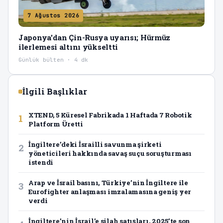
7 Ağustos 2026
Japonya'dan Çin-Rusya uyarısı; Hürmüz
ilerlemesi altını yükseltti
Günlük bülten · 4 dk
İlgili Başlıklar
XTEND, 5 Küresel Fabrikada 1 Haftada 7 Robotik
1
Platform Üretti
İngiltere’deki İsrailli savunma şirketi
2
yöneticileri hakkında savaş suçu soruşturması
istendi
Arap ve İsrail basını, Türkiye’nin İngiltere ile
3
Eurofighter anlaşması imzalamasına geniş yer
verdi
İngiltere’nin İsrail’e silah satışları, 2025’te son