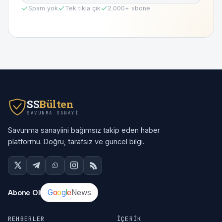
Spam yok
Tek tıkla çık
2.000
+ abone
SS
Bülten
SAVUNMA SANAYI
Savunma sanayiini bağımsız takip eden haber
platformu. Doğru, tarafsız ve güncel bilgi.
G
o
o
g
l
e
News
Abone Ol
REHBERLER
İÇERIK