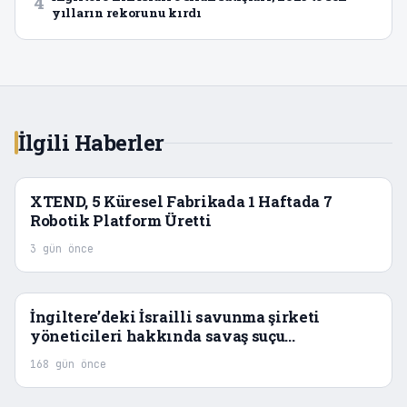
4
yılların rekorunu kırdı
İlgili Haberler
XTEND, 5 Küresel Fabrikada 1 Haftada 7
Robotik Platform Üretti
3 gün önce
İngiltere’deki İsrailli savunma şirketi
yöneticileri hakkında savaş suçu
soruşturması istendi
168 gün önce