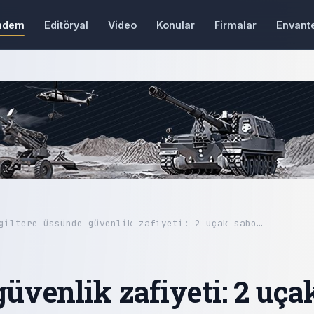
ndem
Editöryal
Video
Konular
Firmalar
Envant
giltere üssünde güvenlik zafiyeti: 2 uçak sabo…
güvenlik zafiyeti: 2 uça