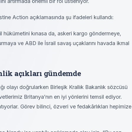
ni artırmada önemli bir rol üstleniyor.
lestine Action açıklamasında şu ifadeleri kullandı:
il hükümetini kınasa da, askeri kargo göndermeye,
maya ve ABD ile İsrail savaş uçaklarını havada ikmal
nlik açıkları gündemde
ğı olayı doğrularken Birleşik Krallık Bakanlık sözcüsü
etlerimiz Britanya’nın en iyi yönlerini temsil ediyor.
atıyorlar. Görev bilinci, özveri ve fedakârlıkları hepimize