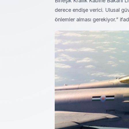
Birleşik Krallık Kabine Bakanı 
derece endişe verici. Ulusal güv
önlemler alması gerekiyor.” ifade