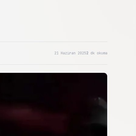
21 Haziran 2025
2
dk okuma