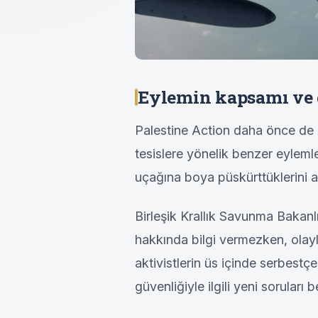
Eylemin kapsamı ve 
Palestine Action daha önce de Avr
tesislere yönelik benzer eyleml
uçağına boya püskürttüklerini a
Birleşik Krallık Savunma Bakan
hakkında bilgi vermezken, olayl
aktivistlerin üs içinde serbestçe 
güvenliğiyle ilgili yeni soruları 