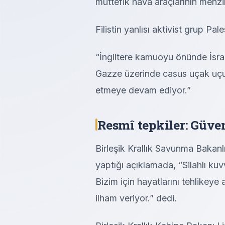
müttefik hava araçlarının menzili
Filistin yanlısı aktivist grup Pa
“İngiltere kamuoyu önünde İsra
Gazze üzerinde casus uçak uçur
etmeye devam ediyor.”
Resmî tepkiler: Güve
Birleşik Krallık Savunma Bakanlı
yaptığı açıklamada, “Silahlı kuvv
Bizim için hayatlarını tehlikeye 
ilham veriyor.” dedi.