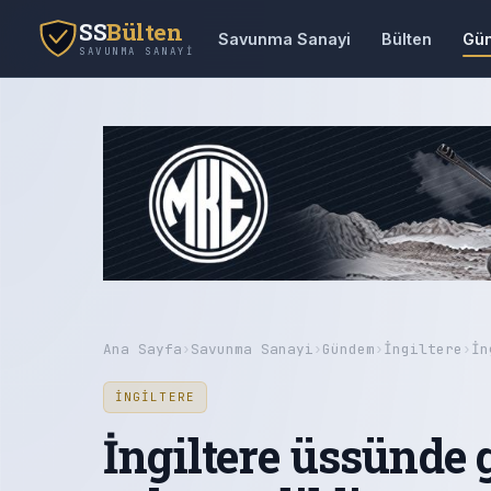
SS
Bülten
Savunma Sanayi
Bülten
Gü
SAVUNMA SANAYI
Ana Sayfa
›
Savunma Sanayi
›
Gündem
›
İngiltere
›
İn
İNGILTERE
İngiltere üssünde 