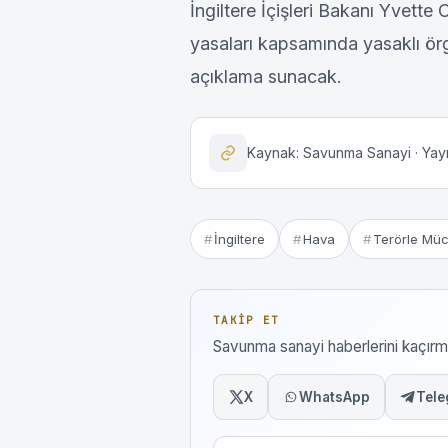
İngiltere İçişleri Bakanı Yvett
yasaları kapsamında yasaklı örg
açıklama sunacak.
Kaynak: Savunma Sanayi · Yayı
İngiltere
Hava
Terörle Mü
TAKIP ET
Savunma sanayi haberlerini kaçı
X
WhatsApp
Tele