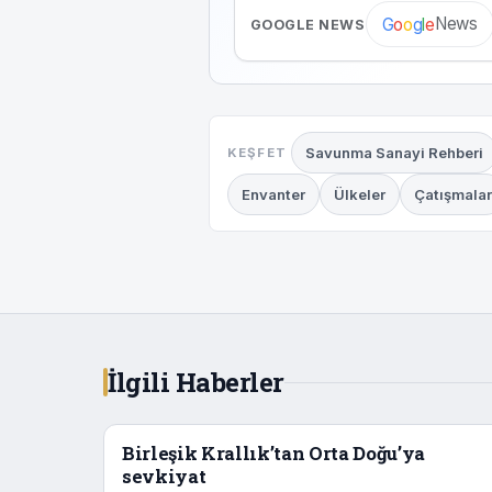
News
G
o
o
g
l
e
GOOGLE NEWS
Savunma Sanayi Rehberi
KEŞFET
Envanter
Ülkeler
Çatışmalar
İlgili Haberler
Birleşik Krallık’tan Orta Doğu’ya
sevkiyat