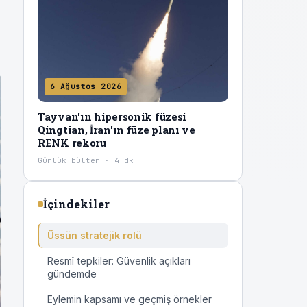
6 Ağustos 2026
Tayvan'ın hipersonik füzesi
Qingtian, İran'ın füze planı ve
RENK rekoru
Günlük bülten · 4 dk
İçindekiler
Üssün stratejik rolü
Resmî tepkiler: Güvenlik açıkları
gündemde
Eylemin kapsamı ve geçmiş örnekler