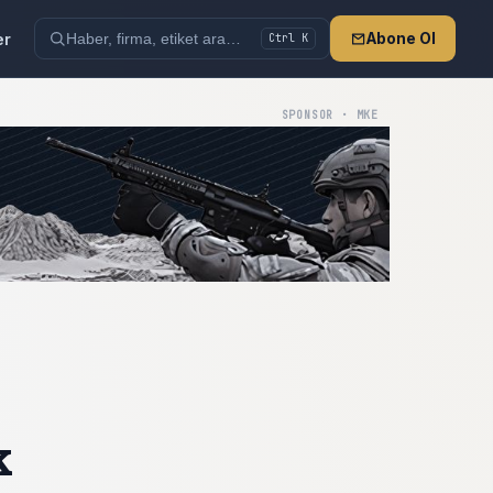
er
Abone Ol
Ctrl K
SPONSOR · MKE
k