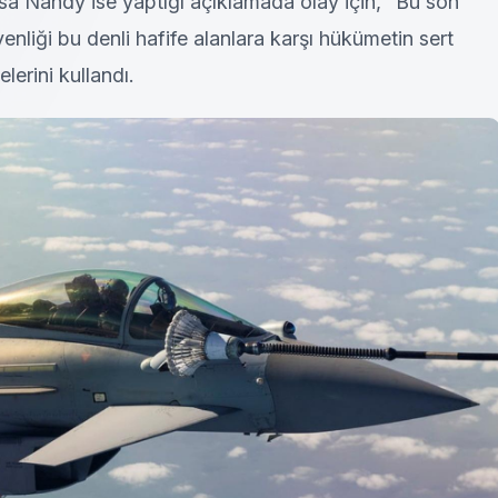
Lisa Nandy ise yaptığı açıklamada olay için, “Bu son
enliği bu denli hafife alanlara karşı hükümetin sert
lerini kullandı.