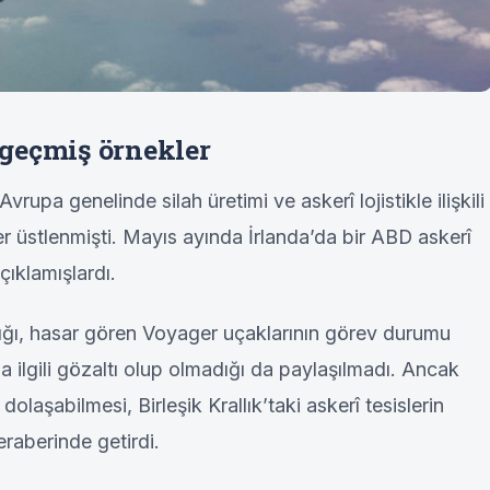
geçmiş örnekler
upa genelinde silah üretimi ve askerî lojistikle ilişkili
er üstlenmişti. Mayıs ayında İrlanda’da bir ABD askerî
çıklamışlardı.
lığı, hasar gören Voyager uçaklarının görev durumu
a ilgili gözaltı olup olmadığı da paylaşılmadı. Ancak
dolaşabilmesi, Birleşik Krallık’taki askerî tesislerin
beraberinde getirdi.