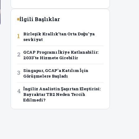
İlgili Başlıklar
Birleşik Krallık’tan Orta Doğu’ya
1
sevkiyat
GCAP Programı İkiye Katlanabilir:
2
2033'te Hizmete Girebilir
Singapur, GCAP'a Katılım İçin
3
Görüşmelere Başladı
İngiliz Analistin Şaşırtan Eleştirisi:
4
Bayraktar TB2 Neden Tercih
Edilmedi?