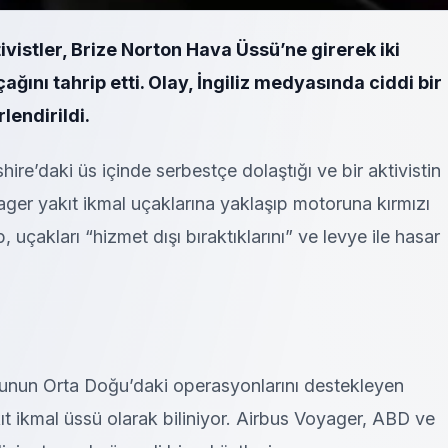
ktivistler, Brize Norton Hava Üssü’ne girerek iki
ğını tahrip etti. Olay, İngiliz medyasında ciddi bir
lendirildi.
hire’daki üs içinde serbestçe dolaştığı ve bir aktivistin
yager yakıt ikmal uçaklarına yaklaşıp motoruna kırmızı
uçakları “hizmet dışı bıraktıklarını” ve levye ile hasar
sunun Orta Doğu’daki operasyonlarını destekleyen
kıt ikmal üssü olarak biliniyor. Airbus Voyager, ABD ve