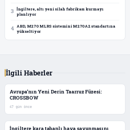
İngiltere, altı yeni silah fabrikası kurmayı
3
planlıyor
ABD, M270 MLRS sistemini M270A2 standartına
4
yükseltiyor
İlgili Haberler
Avrupa’nın Yeni Derin Taarruz Füzesi:
CROSSBOW
47 gün önce
İngiltere kara tabanlı hava savunmasını