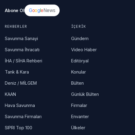
G
o
o
g
l
e
News
Abone Ol
REHBERLER
İÇERIK
Savunma Sanayi
Gündem
Savunma İhracatı
Video Haber
İHA / SİHA Rehberi
Editöryal
Tank & Kara
Konular
Deniz / MİLGEM
Bülten
KAAN
Günlük Bülten
Hava Savunma
Firmalar
Savunma Firmaları
Envanter
SIPRI Top 100
Ülkeler