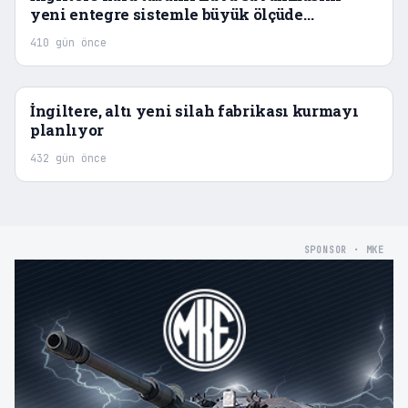
yeni entegre sistemle büyük ölçüde
güçlendiriyor
410 gün önce
İngiltere, altı yeni silah fabrikası kurmayı
planlıyor
432 gün önce
SPONSOR · MKE