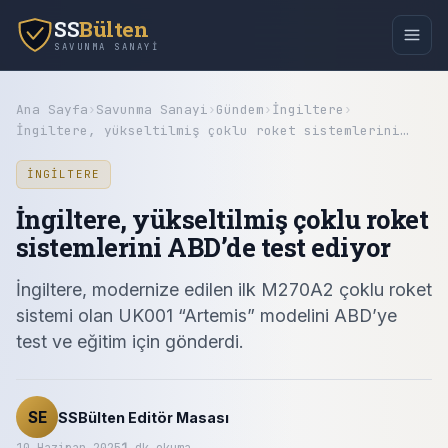
SS
Bülten
SAVUNMA SANAYI
Ana Sayfa
›
Savunma Sanayi
›
Gündem
›
İngiltere
›
İngiltere, yükseltilmiş çoklu roket sistemlerini…
İNGILTERE
İngiltere, yükseltilmiş çoklu roket
sistemlerini ABD’de test ediyor
İngiltere, modernize edilen ilk M270A2 çoklu roket
sistemi olan UK001 “Artemis” modelini ABD’ye
test ve eğitim için gönderdi.
SE
SSBülten Editör Masası