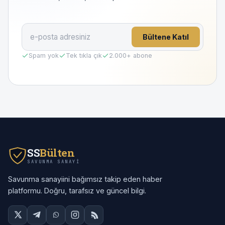
Bültene Katıl
Spam yok
Tek tıkla çık
2.000
+ abone
SS
Bülten
SAVUNMA SANAYI
Savunma sanayiini bağımsız takip eden haber
platformu. Doğru, tarafsız ve güncel bilgi.