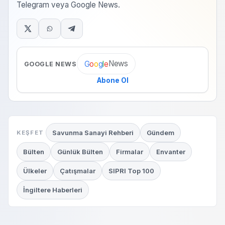
Telegram veya Google News.
News
G
o
o
g
l
e
GOOGLE NEWS
Abone Ol
Savunma Sanayi Rehberi
Gündem
KEŞFET
Bülten
Günlük Bülten
Firmalar
Envanter
Ülkeler
Çatışmalar
SIPRI Top 100
İngiltere Haberleri