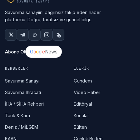
SAVUNMA SANAYI
Savunma sanayiini bağımsız takip eden haber
platformu. Doğru, tarafsız ve güncel bilgi.
G
o
o
g
l
e
News
Abone Ol
REHBERLER
İÇERIK
Savunma Sanayi
Gündem
Savunma İhracatı
Video Haber
İHA / SİHA Rehberi
Editöryal
Tank & Kara
Konular
Deniz / MİLGEM
Bülten
KAAN
Günlük Bülten