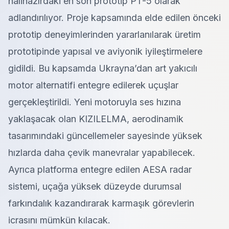
halihazırdaki en son prototip PT-5 olarak
adlandırılıyor. Proje kapsamında elde edilen önceki
prototip deneyimlerinden yararlanılarak üretim
prototipinde yapısal ve aviyonik iyileştirmelere
gidildi. Bu kapsamda Ukrayna’dan art yakıcılı
motor alternatifi entegre edilerek uçuşlar
gerçekleştirildi. Yeni motoruyla ses hızına
yaklaşacak olan KIZILELMA, aerodinamik
tasarımındaki güncellemeler sayesinde yüksek
hızlarda daha çevik manevralar yapabilecek.
Ayrıca platforma entegre edilen AESA radar
sistemi, uçağa yüksek düzeyde durumsal
farkındalık kazandırarak karmaşık görevlerin
icrasını mümkün kılacak.