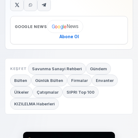
News
G
o
o
g
l
e
GOOGLE NEWS
Abone Ol
Savunma Sanayi Rehberi
Gündem
KEŞFET
Bülten
Günlük Bülten
Firmalar
Envanter
Ülkeler
Çatışmalar
SIPRI Top 100
KIZILELMA Haberleri