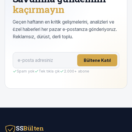
kaçırmayın
Geçen haftanın en kritik gelişmelerini, analizleri ve
özel haberleri her pazar e-postanıza gönderiyoruz.
Reklamsız, dürüst, derli toplu.
Bültene Katıl
Spam yok
Tek tıkla çık
2.000
+ abone
SS
Bülten