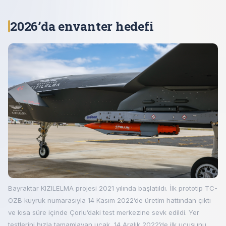
2026’da envanter hedefi
Bayraktar KIZILELMA projesi 2021 yılında başlatıldı. İlk prototip TC-
ÖZB kuyruk numarasıyla 14 Kasım 2022’de üretim hattından çıktı
ve kısa süre içinde Çorlu’daki test merkezine sevk edildi. Yer
testlerini hızla tamamlayan uçak, 14 Aralık 2022’de ilk uçuşunu