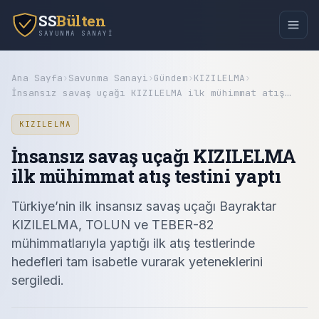
SS
Bülten
SAVUNMA SANAYI
Ana Sayfa
›
Savunma Sanayi
›
Gündem
›
KIZILELMA
›
İnsansız savaş uçağı KIZILELMA ilk mühimmat atış…
KIZILELMA
İnsansız savaş uçağı KIZILELMA
ilk mühimmat atış testini yaptı
Türkiye’nin ilk insansız savaş uçağı Bayraktar
KIZILELMA, TOLUN ve TEBER-82
mühimmatlarıyla yaptığı ilk atış testlerinde
hedefleri tam isabetle vurarak yeteneklerini
sergiledi.