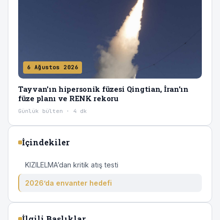
6 Ağustos 2026
Tayvan'ın hipersonik füzesi Qingtian, İran'ın
füze planı ve RENK rekoru
Günlük bülten · 4 dk
İçindekiler
KIZILELMA’dan kritik atış testi
2026’da envanter hedefi
İlgili Başlıklar