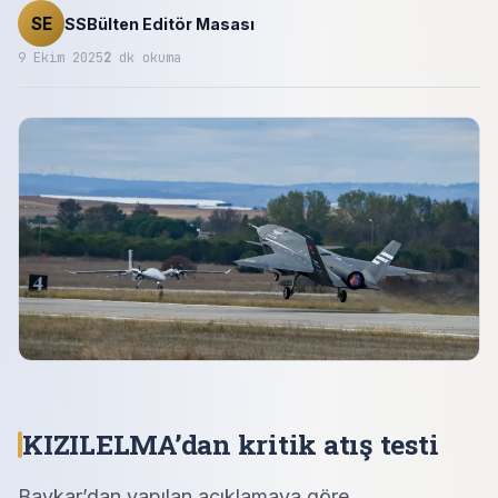
SE
SSBülten Editör Masası
9 Ekim 2025
2
dk okuma
KIZILELMA’dan kritik atış testi
Baykar’dan yapılan açıklamaya göre