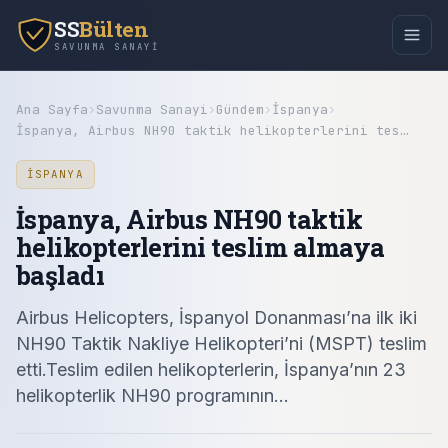
SS
Bülten
SAVUNMA SANAYI
Ana Sayfa
›
Savunma Sanayi
›
Gündem
›
İspanya
›
İspanya, Airbus NH90 taktik helikopterlerini tes…
İSPANYA
İspanya, Airbus NH90 taktik
helikopterlerini teslim almaya
başladı
Airbus Helicopters, İspanyol Donanması’na ilk iki
NH90 Taktik Nakliye Helikopteri’ni (MSPT) teslim
etti.Teslim edilen helikopterlerin, İspanya’nın 23
helikopterlik NH90 programının…