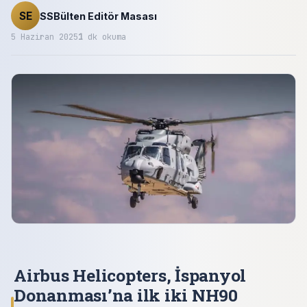
SE
SSBülten Editör Masası
5 Haziran 2025
1
dk okuma
Airbus Helicopters, İspanyol
Donanması’na ilk iki NH90