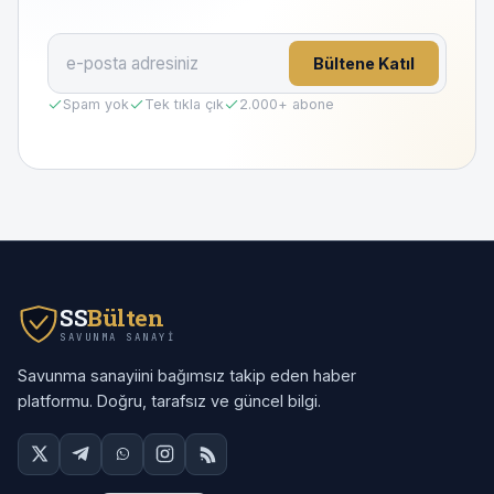
Bültene Katıl
Spam yok
Tek tıkla çık
2.000
+ abone
SS
Bülten
SAVUNMA SANAYI
Savunma sanayiini bağımsız takip eden haber
platformu. Doğru, tarafsız ve güncel bilgi.