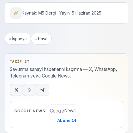
Kaynak: M5 Dergi · Yayın: 5 Haziran 2025
İspanya
Hava
TAKIP ET
Savunma sanayi haberlerini kaçırma — X, WhatsApp,
Telegram veya Google News.
News
G
o
o
g
l
e
GOOGLE NEWS
Abone Ol