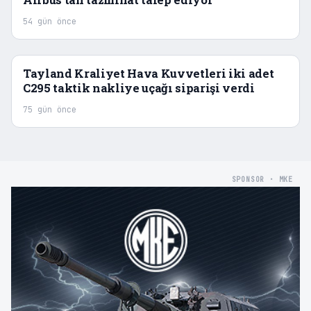
Airbus’tan tazminat talep ediyor
54 gün önce
Tayland Kraliyet Hava Kuvvetleri iki adet
C295 taktik nakliye uçağı siparişi verdi
75 gün önce
SPONSOR · MKE