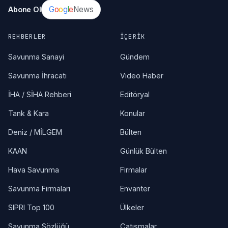
G
o
o
g
l
e
News
Abone Ol
REHBERLER
İÇERIK
Savunma Sanayi
Gündem
Savunma İhracatı
Video Haber
İHA / SİHA Rehberi
Editöryal
Tank & Kara
Konular
Deniz / MİLGEM
Bülten
KAAN
Günlük Bülten
Hava Savunma
Firmalar
Savunma Firmaları
Envanter
SIPRI Top 100
Ülkeler
Savunma Sözlüğü
Çatışmalar