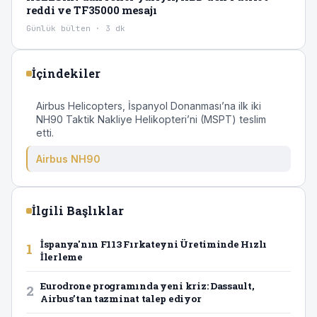
reddi ve TF35000 mesajı
Günlük bülten · 3 dk
İçindekiler
Airbus Helicopters, İspanyol Donanması’na ilk iki
NH90 Taktik Nakliye Helikopteri’ni (MSPT) teslim
etti.
Airbus NH90
İlgili Başlıklar
İspanya'nın F113 Fırkateyni Üretiminde Hızlı
1
İlerleme
Eurodrone programında yeni kriz: Dassault,
2
Airbus’tan tazminat talep ediyor