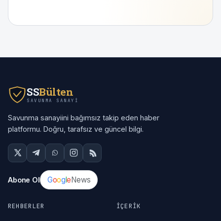
SS
Bülten
SAVUNMA SANAYI
Savunma sanayiini bağımsız takip eden haber
platformu. Doğru, tarafsız ve güncel bilgi.
G
o
o
g
l
e
News
Abone Ol
REHBERLER
İÇERIK