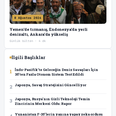
8 Ağustos 2026
Yemen'de tırmanış, Endonezya'da yerli
denizaltı, Ankara'da yükseliş
Günlük bülten · 4 dk
İlgili Başlıklar
İndo-Pasifik'te Geleceğin Deniz Savaşları İçin
1
35'ten Fazla Otonom Sistem Test Edildi
Japonya, Savaş Stratejisini Güncelliyor
2
Japonya, Rusya'nın Gizli Teknoloji Temin
3
Zincirinin Merkezi Oldu: Rapor
Yunanistan F-35’lerin yanına yapay zeka ordusu
4