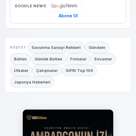
News
G
o
o
g
l
e
GOOGLE NEWS
Abone Ol
Savunma Sanayi Rehberi
Gündem
KEŞFET
Bülten
Günlük Bülten
Firmalar
Envanter
Ülkeler
Çatışmalar
SIPRI Top 100
Japonya Haberleri