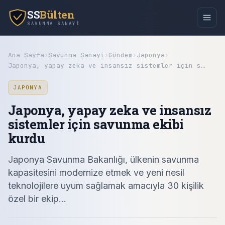
SS
Bülten
SAVUNMA SANAYI
Ana Sayfa
›
Savunma Sanayi
›
Gündem
›
Japonya
›
Japonya, yapay zeka ve insansız sistemler için s…
JAPONYA
Japonya, yapay zeka ve insansız
sistemler için savunma ekibi
kurdu
Japonya Savunma Bakanlığı, ülkenin savunma
kapasitesini modernize etmek ve yeni nesil
teknolojilere uyum sağlamak amacıyla 30 kişilik
özel bir ekip…