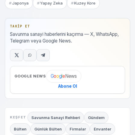
Japonya
Yapay Zeka
Kuzey Kore
TAKIP ET
Savunma sanayi haberlerini kaçırma — X, WhatsApp,
Telegram veya Google News.
News
G
o
o
g
l
e
GOOGLE NEWS
Abone Ol
Savunma Sanayi Rehberi
Gündem
KEŞFET
Bülten
Günlük Bülten
Firmalar
Envanter