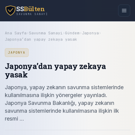
SS
Bülten
SAVUNMA SANAYI
Ana Sayfa
›
Savunma Sanayi
›
Gündem
›
Japonya
›
Japonya’dan yapay zekaya yasak
JAPONYA
Japonya’dan yapay zekaya
yasak
Japonya, yapay zekanın savunma sistemlerinde
kullanılmasına ilişkin yönergeler yayınladı.
Japonya Savunma Bakanlığı, yapay zekanın
savunma sistemlerinde kullanılmasına ilişkin ilk
resmi ...