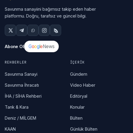
Savunma sanayiini bağımsız takip eden haber
platformu. Doğru, tarafsız ve güncel bilgi.
G
o
o
g
l
e
News
Abone Ol
REHBERLER
İÇERIK
Savunma Sanayi
Gündem
Savunma İhracatı
Video Haber
İHA / SİHA Rehberi
Editöryal
Tank & Kara
Konular
Deniz / MİLGEM
Bülten
KAAN
Günlük Bülten