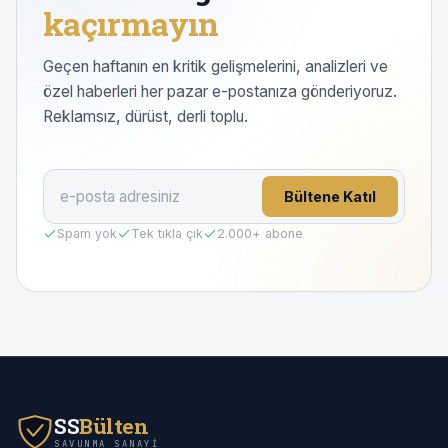
kaçırmayın
Geçen haftanın en kritik gelişmelerini, analizleri ve
özel haberleri her pazar e-postanıza gönderiyoruz.
Reklamsız, dürüst, derli toplu.
Bültene Katıl
Spam yok
Tek tıkla çık
2.000
+ abone
SS
Bülten
SAVUNMA SANAYI