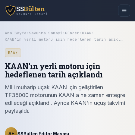
SS
Bülten
SAVUNMA SANAYI
Ana Sayfa
›
Savunma Sanayi
›
Gündem
›
KAAN
›
KAAN'ın yerli motoru için hedeflenen tarih açıkl…
KAAN
KAAN'ın yerli motoru için
hedeflenen tarih açıklandı
Milli muharip uçak KAAN için geliştirilen
TF35000 motorunun KAAN'a ne zaman entegre
edileceği açıklandı. Ayrıca KAAN'ın uçuş takvimi
paylaşıldı.
SE
SSBülten Editör Masası