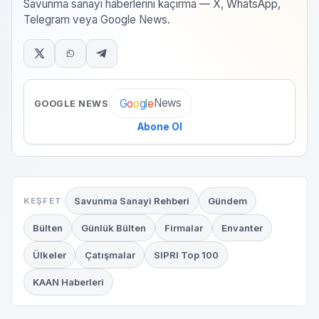
Savunma sanayi haberlerini kaçırma — X, WhatsApp,
Telegram veya Google News.
News
G
o
o
g
l
e
GOOGLE NEWS
Abone Ol
Savunma Sanayi Rehberi
Gündem
KEŞFET
Bülten
Günlük Bülten
Firmalar
Envanter
Ülkeler
Çatışmalar
SIPRI Top 100
KAAN Haberleri