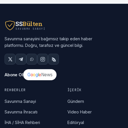
SS
Bülten
SAVUNMA SANAYI
Savunma sanayiini bağımsız takip eden haber
platformu. Doğru, tarafsız ve güncel bilgi.
G
o
o
g
l
e
News
Abone Ol
REHBERLER
İÇERIK
Savunma Sanayi
Gündem
Savunma İhracatı
Video Haber
İHA / SİHA Rehberi
Editöryal