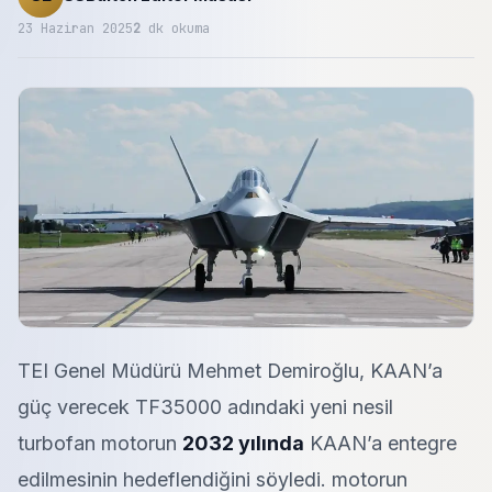
23 Haziran 2025
2
dk okuma
TEI Genel Müdürü Mehmet Demiroğlu, KAAN’a
güç verecek TF35000 adındaki yeni nesil
turbofan motorun
2032 yılında
KAAN’a entegre
edilmesinin hedeflendiğini söyledi. motorun