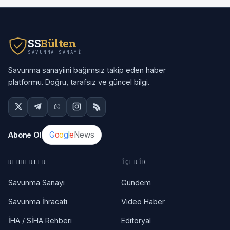
SS
Bülten
SAVUNMA SANAYI
Savunma sanayiini bağımsız takip eden haber
platformu. Doğru, tarafsız ve güncel bilgi.
G
o
o
g
l
e
News
Abone Ol
REHBERLER
İÇERIK
Savunma Sanayi
Gündem
Savunma İhracatı
Video Haber
İHA / SİHA Rehberi
Editöryal