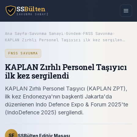
SS
Bülten
SAVUNMA SANAYI
Ana Sayfa
›
Savunma Sanayi
›
Gündem
›
FNSS Savunma
›
KAPLAN Zırhlı Personel Taşıyıcı ilk kez sergilen…
FNSS SAVUNMA
KAPLAN Zırhlı Personel Taşıyıcı
ilk kez sergilendi
KAPLAN Zırhlı Personel Taşıyıcı (KAPLAN ZPT),
ilk kez Endonezya'nın başkenti Jakarta'da
düzenlenen Indo Defence Expo & Forum 2025'te
(IndoDefence 2025) sergilendi.
SE
SSBülten Editör Masası