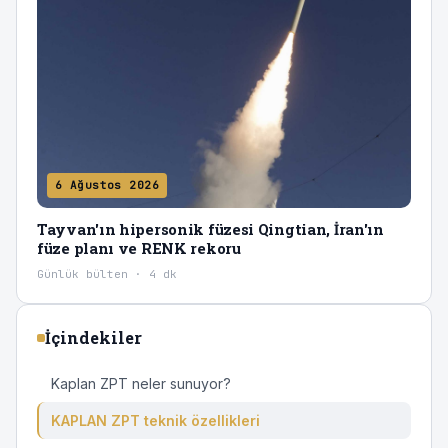
6 Ağustos 2026
Tayvan'ın hipersonik füzesi Qingtian, İran'ın
füze planı ve RENK rekoru
Günlük bülten · 4 dk
İçindekiler
Kaplan ZPT neler sunuyor?
KAPLAN ZPT teknik özellikleri