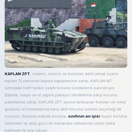
KAPLAN ZPT
, nişancı, sürücü ve komutan dahil olmak üzere
toplam 13 personel taşıma kapasitesine sahip. KAPLAN MT
ismindeki hafif tankın çeşitli koruma özelliklerini barındırıyor.
Balistik, mayın ve el yapımı patlayıcı tehditlerine karşı koruma
paketlerine sahip. KAPLAN ZPT ayrıca tanksavar füzeleri ve roket
güdümlü el bombalarına karşı aktif koruma sistemi seçeneği de
sunuyor. Gelişmiş balistik koruma,
sınıfının en iyisi
mayın koruma
sistemleri ve ateş gücü ile muharebe sahasında üstün beka
kabiliyeti ile öne çıkıyor.