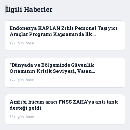
İlgili Haberler
Endonezya KAPLAN Zıhlı Personel Taşıyıcı
Araçlar Programı Kapsamında İlk
Araç Üretiminde Montaj Aşamasına Gelindi
122 gün önce
“Dünyada ve Bölgemizde Güvenlik
Ortamının Kritik Seviyesi, Vatan
Savunmasında Yerli ve Millî Çözümleri
122 gün önce
Önceliklendirmemizi Zorunlu Kılıyor”
Amfibi hücum aracı FNSS ZAHA’ya anti tank
desteği geldi
384 gün önce