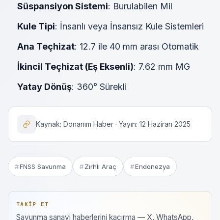
Süspansiyon Sistemi
: Burulabilen Mil
Kule Tipi
: İnsanlı veya İnsansız Kule Sistemleri
Ana Teçhizat
: 12.7 ile 40 mm arası Otomatik
İkincil Teçhizat (Eş Eksenli)
: 7.62 mm MG
Yatay Dönüş
: 360° Sürekli
Kaynak: Donanım Haber · Yayın: 12 Haziran 2025
FNSS Savunma
Zırhlı Araç
Endonezya
TAKIP ET
Savunma sanayi haberlerini kaçırma — X, WhatsApp,