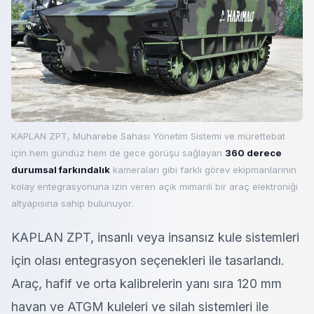
KAPLAN ZPT, Muharebe Sahası Yönetim Sistemi ve mürettebat
için hem gündüz hem de gece görüşü sağlayan
360 derece
durumsal farkındalık
kameraları gibi farklı görev ekipmanlarının
kolay entegrasyonuna izin veren açık mimarili bir araç elektroniği
altyapısına sahip bulunuyor.
KAPLAN ZPT, insanlı veya insansız kule sistemleri
için olası entegrasyon seçenekleri ile tasarlandı.
Araç, hafif ve orta kalibrelerin yanı sıra 120 mm
havan ve ATGM kuleleri ve silah sistemleri ile