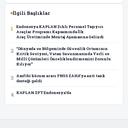
İlgili Başlıklar
Endonezya KAPLAN Zıhlı Personel Taşıyıcı
1
Araçlar Programı Kapsamında İlk
Araç Üretiminde Montaj Aşamasına Gelindi
“Dünyada ve Bölgemizde Güvenlik Ortamının
2
Kritik Seviyesi, Vatan Savunmasında Yerli ve
Millî Çözümleri Önceliklendirmemizi Zorunlu
Kılıyor”
Amfibi hücum aracı FNSS ZAHA’ya anti tank
3
desteği geldi
KAPLAN ZPT Endonezya’da
4