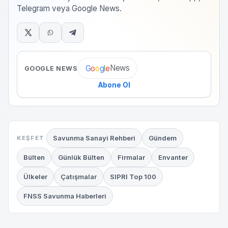
Telegram veya Google News.
News
G
o
o
g
l
e
GOOGLE NEWS
Abone Ol
Savunma Sanayi Rehberi
Gündem
KEŞFET
Bülten
Günlük Bülten
Firmalar
Envanter
Ülkeler
Çatışmalar
SIPRI Top 100
FNSS Savunma Haberleri