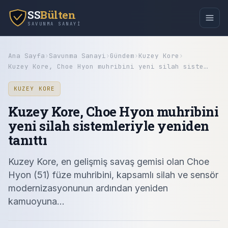
SS
Bülten
SAVUNMA SANAYI
Ana Sayfa
›
Savunma Sanayi
›
Gündem
›
Kuzey Kore
›
Kuzey Kore, Choe Hyon muhribini yeni silah siste…
KUZEY KORE
Kuzey Kore, Choe Hyon muhribini
yeni silah sistemleriyle yeniden
tanıttı
Kuzey Kore, en gelişmiş savaş gemisi olan Choe
Hyon (51) füze muhribini, kapsamlı silah ve sensör
modernizasyonunun ardından yeniden
kamuoyuna…