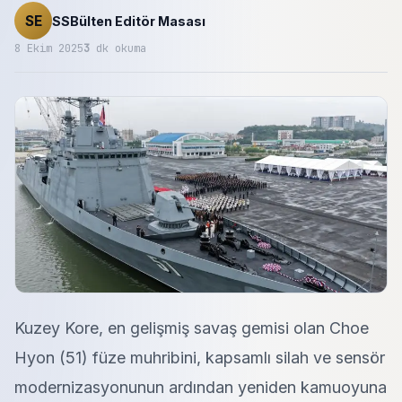
SE
SSBülten Editör Masası
8 Ekim 2025
3
dk okuma
Kuzey Kore, en gelişmiş savaş gemisi olan Choe
Hyon (51) füze muhribini, kapsamlı silah ve sensör
modernizasyonunun ardından yeniden kamuoyuna