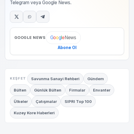
Telegram veya Google News.
News
G
o
o
g
l
e
GOOGLE NEWS
Abone Ol
Savunma Sanayi Rehberi
Gündem
KEŞFET
Bülten
Günlük Bülten
Firmalar
Envanter
Ülkeler
Çatışmalar
SIPRI Top 100
Kuzey Kore Haberleri