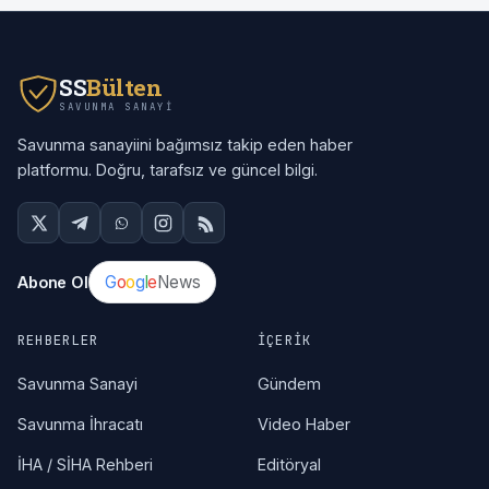
SS
Bülten
SAVUNMA SANAYI
Savunma sanayiini bağımsız takip eden haber
platformu. Doğru, tarafsız ve güncel bilgi.
G
o
o
g
l
e
News
Abone Ol
REHBERLER
İÇERIK
Savunma Sanayi
Gündem
Savunma İhracatı
Video Haber
İHA / SİHA Rehberi
Editöryal