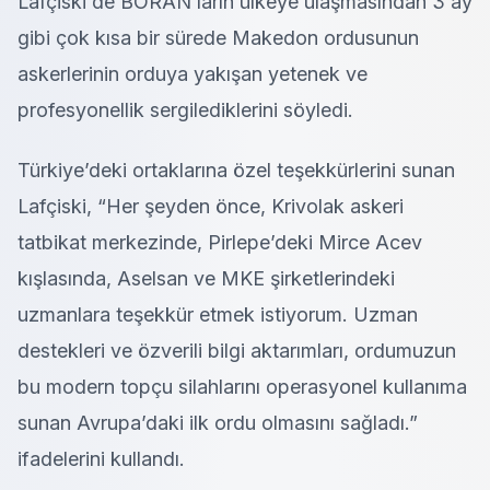
Lafçiski de BORAN’ların ülkeye ulaşmasından 3 ay
gibi çok kısa bir sürede Makedon ordusunun
askerlerinin orduya yakışan yetenek ve
profesyonellik sergilediklerini söyledi.
Türkiye’deki ortaklarına özel teşekkürlerini sunan
Lafçiski, “Her şeyden önce, Krivolak askeri
tatbikat merkezinde, Pirlepe’deki Mirce Acev
kışlasında, Aselsan ve MKE şirketlerindeki
uzmanlara teşekkür etmek istiyorum. Uzman
destekleri ve özverili bilgi aktarımları, ordumuzun
bu modern topçu silahlarını operasyonel kullanıma
sunan Avrupa’daki ilk ordu olmasını sağladı.”
ifadelerini kullandı.