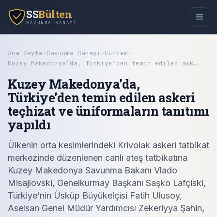
SS
Bülten
SAVUNMA SANAYI
Ana Sayfa
›
Savunma Sanayi
›
Gündem
›
Kuzey Makedonya’da, Türkiye’den temin edilen ask…
Kuzey Makedonya’da,
Türkiye’den temin edilen askeri
teçhizat ve üniformaların tanıtımı
yapıldı
Ülkenin orta kesimlerindeki Krivolak askeri tatbikat
merkezinde düzenlenen canlı ateş tatbikatına
Kuzey Makedonya Savunma Bakanı Vlado
Misajlovski, Genelkurmay Başkanı Saşko Lafçiski,
Türkiye’nin Üsküp Büyükelçisi Fatih Ulusoy,
Aselsan Genel Müdür Yardımcısı Zekeriyya Şahin,