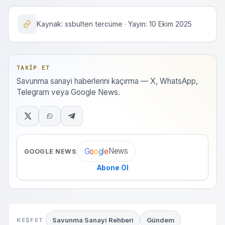
Kaynak: ssbulten tercüme · Yayın: 10 Ekim 2025
TAKIP ET
Savunma sanayi haberlerini kaçırma — X, WhatsApp,
Telegram veya Google News.
News
G
o
o
g
l
e
GOOGLE NEWS
Abone Ol
Savunma Sanayi Rehberi
Gündem
KEŞFET