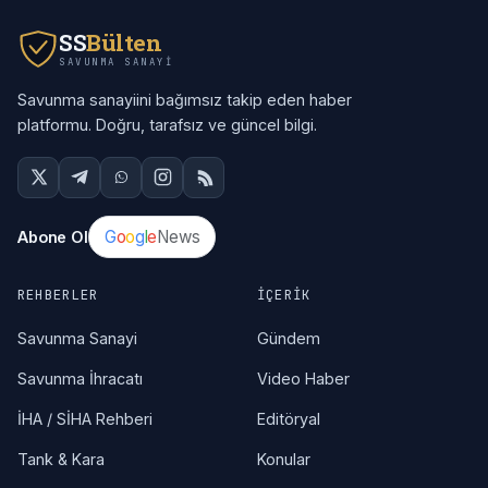
SS
Bülten
SAVUNMA SANAYI
Savunma sanayiini bağımsız takip eden haber
platformu. Doğru, tarafsız ve güncel bilgi.
G
o
o
g
l
e
News
Abone Ol
REHBERLER
İÇERIK
Savunma Sanayi
Gündem
Savunma İhracatı
Video Haber
İHA / SİHA Rehberi
Editöryal
Tank & Kara
Konular