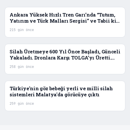
Ankara Yüksek Hızlı Tren Garı’nda “Tutum,
Yatırım ve Türk Malları Sergisi” ve Tabii ki
Çeşit Çeşit Dronlar, Akıllı Mühimmat
215 gün önce
Silah Üretmeye 600 Yıl Önce Başladı, Günceli
Yakaladı. Dronlara Karşı TOLGA’yı Üretti.
Sırada, Zamanın Ötesine Geçmek var!
258 gün önce
Türkiye'nin göz bebeği yerli ve milli silah
sistemleri Malatya'da görücüye çıktı
259 gün önce