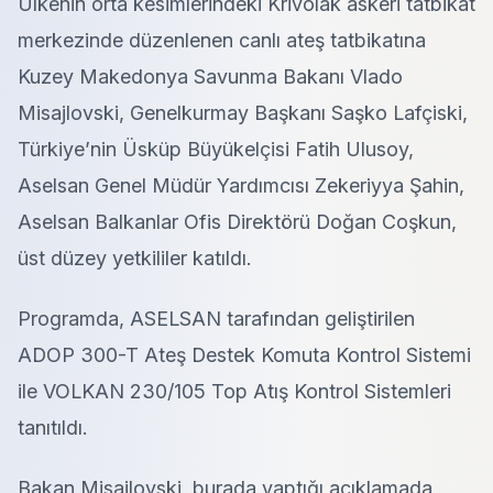
Ülkenin orta kesimlerindeki Krivolak askeri tatbikat
merkezinde düzenlenen canlı ateş tatbikatına
Kuzey Makedonya Savunma Bakanı Vlado
Misajlovski, Genelkurmay Başkanı Saşko Lafçiski,
Türkiye’nin Üsküp Büyükelçisi Fatih Ulusoy,
Aselsan Genel Müdür Yardımcısı Zekeriyya Şahin,
Aselsan Balkanlar Ofis Direktörü Doğan Coşkun,
üst düzey yetkililer katıldı.
Programda, ASELSAN tarafından geliştirilen
ADOP 300-T Ateş Destek Komuta Kontrol Sistemi
ile VOLKAN 230/105 Top Atış Kontrol Sistemleri
tanıtıldı.
Bakan Misajlovski, burada yaptığı açıklamada,