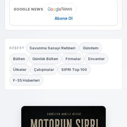
News
G
o
o
g
l
e
GOOGLE NEWS
Abone Ol
Savunma Sanayi Rehberi
Gündem
KEŞFET
Bülten
Günlük Bülten
Firmalar
Envanter
Ülkeler
Çatışmalar
SIPRI Top 100
F-35 Haberleri