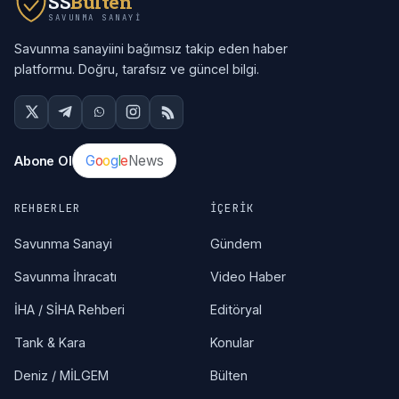
SS
Bülten
SAVUNMA SANAYI
Savunma sanayiini bağımsız takip eden haber
platformu. Doğru, tarafsız ve güncel bilgi.
G
o
o
g
l
e
News
Abone Ol
REHBERLER
İÇERIK
Savunma Sanayi
Gündem
Savunma İhracatı
Video Haber
İHA / SİHA Rehberi
Editöryal
Tank & Kara
Konular
Deniz / MİLGEM
Bülten