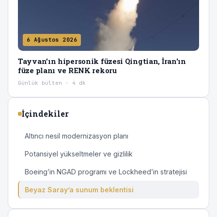
6 Ağustos 2026
Tayvan'ın hipersonik füzesi Qingtian, İran'ın
füze planı ve RENK rekoru
Günlük bülten · 4 dk
İçindekiler
Altıncı nesil modernizasyon planı
Potansiyel yükseltmeler ve gizlilik
Boeing’in NGAD programı ve Lockheed’in stratejisi
Beyaz Saray’a sunum beklentisi