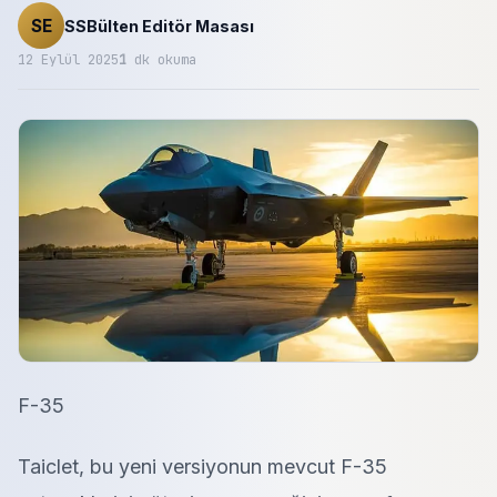
SE
SSBülten Editör Masası
12 Eylül 2025
1
dk okuma
F-35
Taiclet, bu yeni versiyonun mevcut F-35