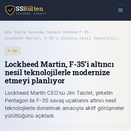
SS
Bülten
SAVUNMA SANAYI
Ana Sayfa
›
Savunma Sanayi
›
Gündem
›
F-35
›
Lockheed Martin, F-35’i altıncı nesil teknolojil…
F-35
Lockheed Martin, F-35’i altıncı
nesil teknolojilerle modernize
etmeyi planlıyor
Lockheed Martin CEO’su Jim Taiclet, şirketin
Pentagon ile F-35 savaş uçaklarını altıncı nesil
teknolojilerle donatmak amacıyla aktif görüşmeler
yürüttüğünü açıkladı.