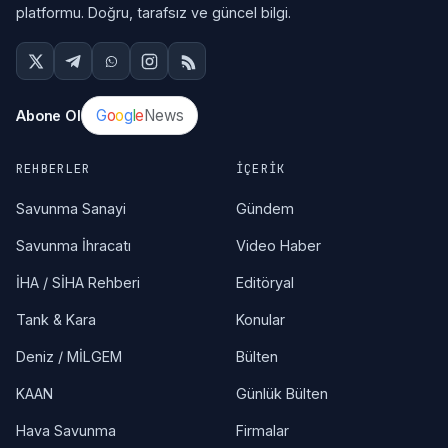
platformu. Doğru, tarafsız ve güncel bilgi.
G
o
o
g
l
e
News
Abone Ol
REHBERLER
İÇERIK
Savunma Sanayi
Gündem
Savunma İhracatı
Video Haber
İHA / SİHA Rehberi
Editöryal
Tank & Kara
Konular
Deniz / MİLGEM
Bülten
KAAN
Günlük Bülten
Hava Savunma
Firmalar