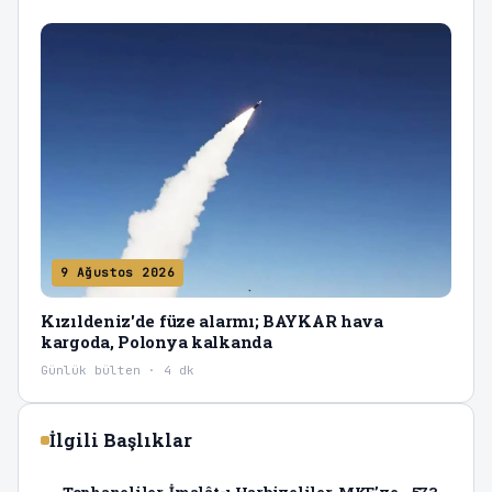
9 Ağustos 2026
Kızıldeniz'de füze alarmı; BAYKAR hava
kargoda, Polonya kalkanda
Günlük bülten · 4 dk
İlgili Başlıklar
Tophaneliler, İmalât-ı Harbiyeliler, MKE’ye… 573