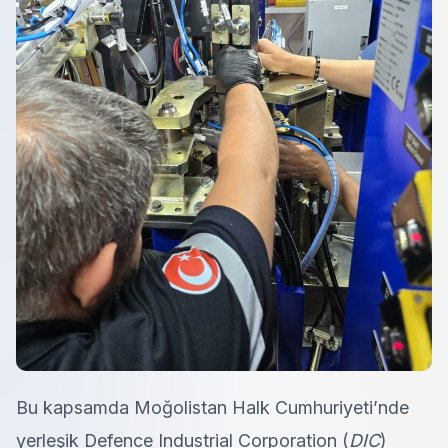
Bu kapsamda Moğolistan Halk Cumhuriyeti’nde
yerleşik Defence Industrial Corporation (
DIC
)