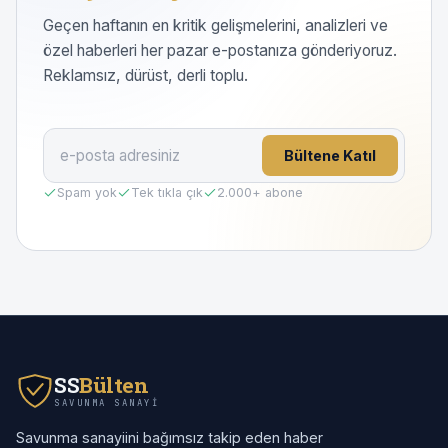
Geçen haftanın en kritik gelişmelerini, analizleri ve
özel haberleri her pazar e-postanıza gönderiyoruz.
Reklamsız, dürüst, derli toplu.
Bültene Katıl
Spam yok
Tek tıkla çık
2.000
+ abone
SS
Bülten
SAVUNMA SANAYI
Savunma sanayiini bağımsız takip eden haber