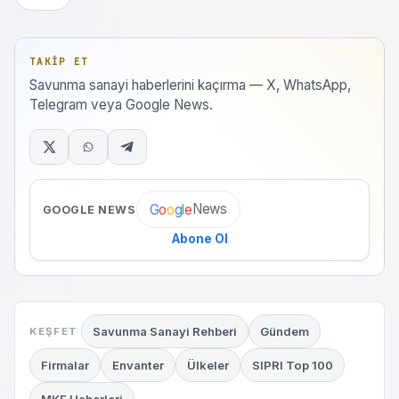
TAKIP ET
Savunma sanayi haberlerini kaçırma — X, WhatsApp,
Telegram veya Google News.
News
G
o
o
g
l
e
GOOGLE NEWS
Abone Ol
Savunma Sanayi Rehberi
Gündem
KEŞFET
Firmalar
Envanter
Ülkeler
SIPRI Top 100