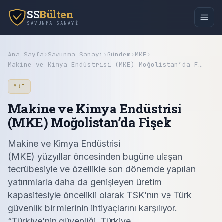
SS
Bülten
SAVUNMA SANAYI
Ana Sayfa
›
Savunma Sanayi
›
Gündem
›
MKE
›
Makine ve Kimya Endüstrisi (MKE) Moğolistan’da F…
MKE
Makine ve Kimya Endüstrisi
(MKE) Moğolistan’da Fişek
Makine ve Kimya Endüstrisi
(MKE) yüzyıllar öncesinden bugüne ulaşan
tecrübesiyle ve özellikle son dönemde yapılan
yatırımlarla daha da genişleyen üretim
kapasitesiyle öncelikli olarak TSK’nın ve Türk
güvenlik birimlerinin ihtiyaçlarını karşılıyor.
“Türkiye’nin güvenliği, Türkiye...