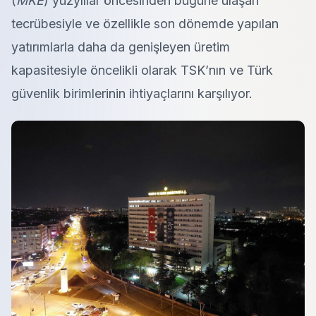
(
MKE
) yüzyıllar öncesinden bugüne ulaşan
tecrübesiyle ve özellikle son dönemde yapılan
yatırımlarla daha da genişleyen üretim
kapasitesiyle öncelikli olarak TSK’nın ve Türk
güvenlik birimlerinin ihtiyaçlarını karşılıyor.