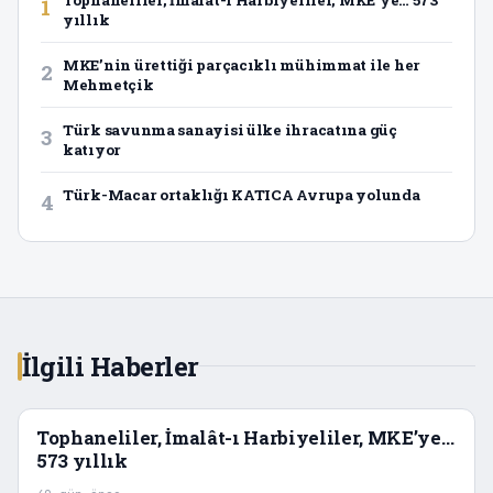
1
yıllık
MKE’nin ürettiği parçacıklı mühimmat ile her
2
Mehmetçik
Türk savunma sanayisi ülke ihracatına güç
3
katıyor
Türk-Macar ortaklığı KATICA Avrupa yolunda
4
İlgili Haberler
Tophaneliler, İmalât-ı Harbiyeliler, MKE’ye…
573 yıllık