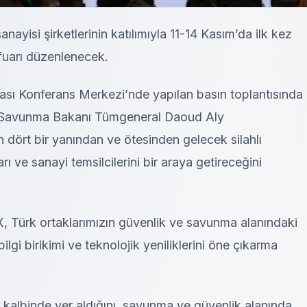
yisi şirketlerinin katılımıyla 11-14 Kasım’da ilk kez
arı düzenlenecek.
sı Konferans Merkezi’nde yapılan basın toplantısında
l Savunma Bakanı Tümgeneral Daoud Aly
dört bir yanından ve ötesinden gelecek silahlı
ı ve sanayi temsilcilerini bir araya getireceğini
ürk ortaklarımızın güvenlik ve savunma alanındaki
 bilgi birikimi ve teknolojik yeniliklerini öne çıkarma
ın kalbinde yer aldığını, savunma ve güvenlik alanında