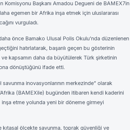
on Komisyonu Başkanı Amadou Degueni de BAMEX7in
daha egemen bir Afrika inşa etmek için uluslararası
cağını vurguladı.
yle daha önce Bamako Ulusal Polis Okulu’nda düzenlenen
eçtiğini hatırlatarak, başarılı geçen bu gösterinin
ni ve kapsamın daha da büyütülerek Türk şirketinin
ona dönüştüğünü ifade etti.
sel savunma inovasyonlarının merkezinde” olarak
, “Afrika (BAMEXile) bugünden itibaren kendi kaderini
ni inşa etme yolunda yeni bir döneme girmeyi
e kıtasal ölçekte savunma, toprak güvenliği ve