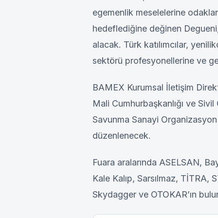
egemenlik meselelerine odaklan
hedeflediğine değinen Degueni,
alacak. Türk katılımcılar, yenili
sektörü profesyonellerine ve gen
BAMEX Kurumsal İletişim Direkt
Mali Cumhurbaşkanlığı ve Sivil
Savunma Sanayi Organizasyon ve
düzenlenecek.
Fuara aralarında ASELSAN, Bay
Kale Kalıp, Sarsılmaz, TİTRA, S
Skydagger ve OTOKAR’ın bulund