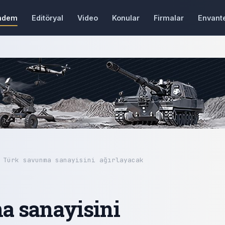
ndem
Editöryal
Video
Konular
Firmalar
Envant
 Türk savunma sanayisini ağırlayacak
a sanayisini