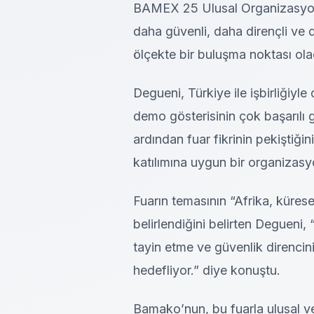
BAMEX 25 Ulusal Organizasy
daha güvenli, daha dirençli ve 
ölçekte bir buluşma noktası ola
Degueni, Türkiye ile işbirliği
demo gösterisinin çok başarılı g
ardından fuar fikrinin pekiştiği
katılımına uygun bir organizasy
Fuarın temasının “Afrika, küre
belirlendiğini belirten Degueni
tayin etme ve güvenlik direnci
hedefliyor.” diye konuştu.
Bamako’nun, bu fuarla ulusal v