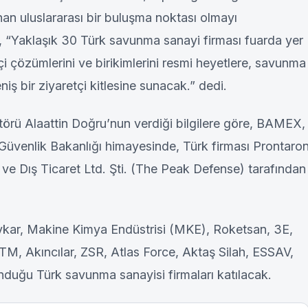
an uluslararası bir buluşma noktası olmayı
 “Yaklaşık 30 Türk savunma sanayi firması fuarda yer
kçi çözümlerini ve birikimlerini resmi heyetlere, savunma
iş bir ziyaretçi kitlesine sunacak.” dedi.
örü Alaattin Doğru’nun verdiği bilgilere göre, BAMEX,
 Güvenlik Bakanlığı himayesinde, Türk firması Prontaro
 Dış Ticaret Ltd. Şti. (The Peak Defense) tarafından
kar, Makine Kimya Endüstrisi (MKE), Roketsan, 3E,
TM, Akıncılar, ZSR, Atlas Force, Aktaş Silah, ESSAV,
uğu Türk savunma sanayisi firmaları katılacak.