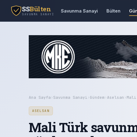
SS
Bülten
Savunma Sanayi
Bülten
Gü
SAVUNMA SANAYI
Ana Sayfa
›
Savunma Sanayi
›
Gündem
›
Aselsan
›
Mali
ASELSAN
Mali Türk savunm