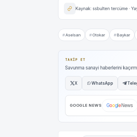
Kaynak: ssbulten tercüme · Yay
Aselsan
Otokar
Baykar
TAKIP ET
Savunma sanayi haberlerini kaçı
X
WhatsApp
Tele
News
G
o
o
g
l
e
GOOGLE NEWS