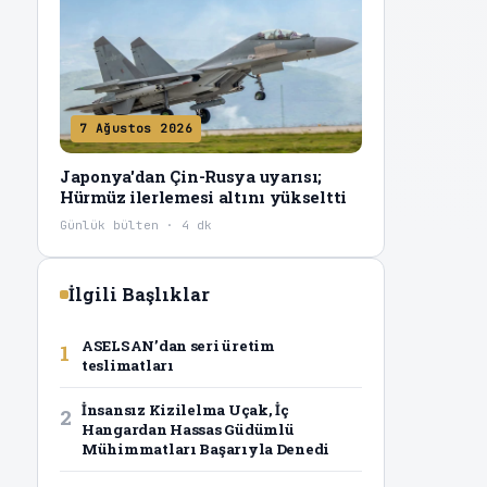
7 Ağustos 2026
Japonya'dan Çin-Rusya uyarısı;
Hürmüz ilerlemesi altını yükseltti
Günlük bülten · 4 dk
İlgili Başlıklar
ASELSAN’dan seri üretim
1
teslimatları
İnsansız Kizilelma Uçak, İç
2
Hangardan Hassas Güdümlü
Mühimmatları Başarıyla Denedi