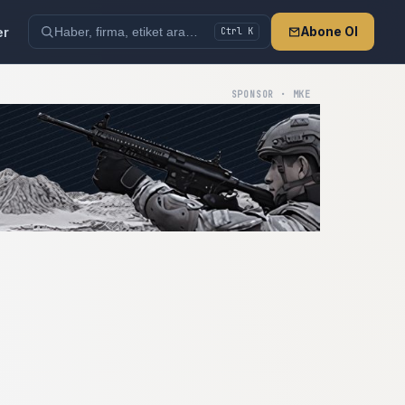
er
Abone Ol
Ctrl K
SPONSOR · MKE