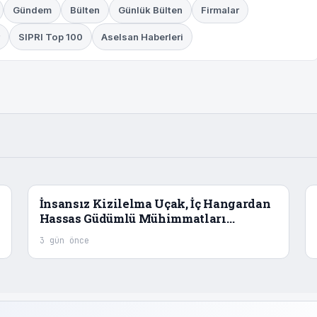
Gündem
Bülten
Günlük Bülten
Firmalar
SIPRI Top 100
Aselsan Haberleri
İnsansız Kizilelma Uçak, İç Hangardan
Hassas Güdümlü Mühimmatları
Başarıyla Denedi
3 gün önce