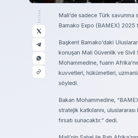
PAYLAŞ
Mali’de sadece Türk savunma sana
Bamako Expo (BAMEX) 2025 fu
Başkent Bamako’daki Uluslarara
konuşan Mali Güvenlik ve Sivi
Mohammedine, fuarın Afrika’nın 
kuvvetleri, hükümetleri, uzmanlar
söyledi.
Bakan Mohammedine, “BAMEX, T
stratejik katkılarını, uluslararası
fırsatı sunacaktır.” dedi.
Mali’nin Sahel ile Batı Afrika’n