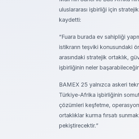
uluslararası işbirliği için strat
kaydetti:
“Fuara burada ev sahipliği yapm
istikrarın teşviki konusundaki ö
arasındaki stratejik ortaklık, gü
işbirliğinin neler başarabileceği
BAMEX 25 yalnızca askeri teknol
Türkiye-Afrika işbirliğinin somu
çözümleri keşfetme, operasyonel
ortaklıklar kurma fırsatı sunmakta
pekiştirecektir.”