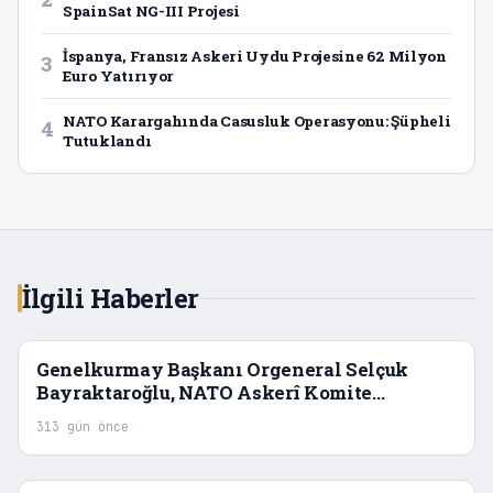
SpainSat NG-III Projesi
İspanya, Fransız Askeri Uydu Projesine 62 Milyon
3
Euro Yatırıyor
NATO Karargahında Casusluk Operasyonu: Şüpheli
4
Tutuklandı
İlgili Haberler
Genelkurmay Başkanı Orgeneral Selçuk
Bayraktaroğlu, NATO Askerî Komite
Toplantısı’na Katıldı
313 gün önce