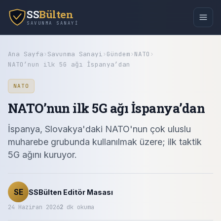
SS
Bülten
SAVUNMA SANAYI
Ana Sayfa
›
Savunma Sanayi
›
Gündem
›
NATO
›
NATO’nun ilk 5G ağı İspanya’dan
NATO
NATO’nun ilk 5G ağı İspanya’dan
İspanya, Slovakya'daki NATO'nun çok uluslu
muharebe grubunda kullanılmak üzere; ilk taktik
5G ağını kuruyor.
SE
SSBülten Editör Masası
24 Haziran 2026
2
dk okuma