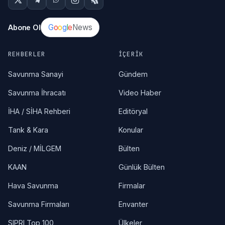
G
o
o
g
l
e
News
Abone Ol
REHBERLER
İÇERIK
Savunma Sanayi
Gündem
Savunma İhracatı
Video Haber
İHA / SİHA Rehberi
Editöryal
Tank & Kara
Konular
Deniz / MİLGEM
Bülten
KAAN
Günlük Bülten
Hava Savunma
Firmalar
Savunma Firmaları
Envanter
SIPRI Top 100
Ülkeler