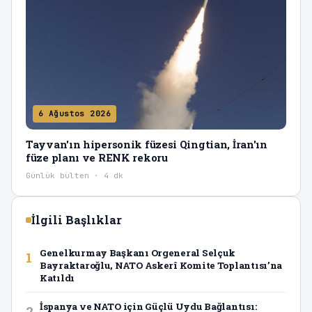
6 Ağustos 2026
Tayvan'ın hipersonik füzesi Qingtian, İran'ın
füze planı ve RENK rekoru
Günlük bülten · 4 dk
İlgili Başlıklar
Genelkurmay Başkanı Orgeneral Selçuk
1
Bayraktaroğlu, NATO Askerî Komite Toplantısı’na
Katıldı
İspanya ve NATO için Güçlü Uydu Bağlantısı:
2