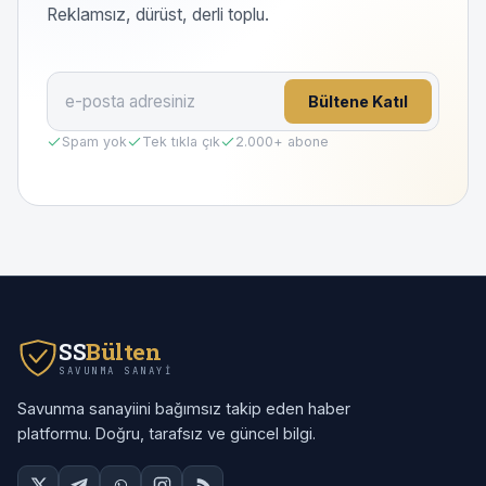
Reklamsız, dürüst, derli toplu.
Bültene Katıl
Spam yok
Tek tıkla çık
2.000
+ abone
SS
Bülten
SAVUNMA SANAYI
Savunma sanayiini bağımsız takip eden haber
platformu. Doğru, tarafsız ve güncel bilgi.