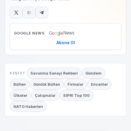
News
G
o
o
g
l
e
GOOGLE NEWS
Abone Ol
Savunma Sanayi Rehberi
Gündem
KEŞFET
Bülten
Günlük Bülten
Firmalar
Envanter
Ülkeler
Çatışmalar
SIPRI Top 100
NATO Haberleri