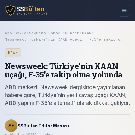
SS
Bülten
SAVUNMA SANAYI
Ana Sayfa
›
Savunma Sanayi
›
Gündem
›
KAAN
›
Newsweek: Türkiye’nin KAAN uçağı, F‑35’e rakip o…
KAAN
Newsweek: Türkiye’nin KAAN
uçağı, F‑35’e rakip olma yolunda
ABD merkezli Newsweek dergisinde yayımlanan
habere göre, Türkiye’nin yerli savaş uçağı KAAN,
ABD yapımı F‑35’e alternatif olarak dikkat çekiyor.
SE
SSBülten Editör Masası