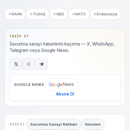
KAAN
TUSAŞ
ABD
NATO
Endonezya
TAKIP ET
Savunma sanayi haberlerini kaçırma — X, WhatsApp,
Telegram veya Google News.
News
G
o
o
g
l
e
GOOGLE NEWS
Abone Ol
Savunma Sanayi Rehberi
Gündem
KEŞFET