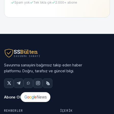
Spam yok
Tek tıkla çık
2.000
+ abone
SS
Bülten
SAVUNMA SANAYI
Savunma sanayiini bağımsız takip eden haber
platformu. Doğru, tarafsız ve güncel bilgi.
G
o
o
g
l
e
News
Abone Ol
REHBERLER
İÇERIK