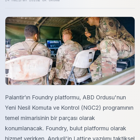
24 Haziran 2026
2
dk okuma
Palantir’ın Foundry platformu, ABD Ordusu'nun
Yeni Nesil Komuta ve Kontrol (NGC2) programının
temel mimarisinin bir parçası olarak
konumlanacak. Foundry, bulut platformu olarak
hizmet verirken, Anduril'in Lattice yazılımı taktiksel