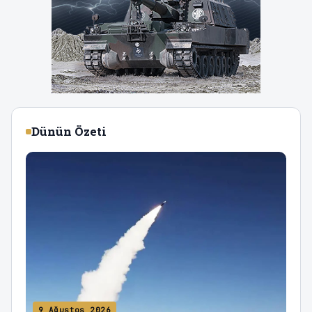
Dünün Özeti
9 Ağustos 2026