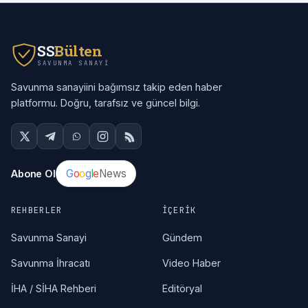
SS
Bülten
SAVUNMA SANAYI
Savunma sanayiini bağımsız takip eden haber
platformu. Doğru, tarafsız ve güncel bilgi.
G
o
o
g
l
e
News
Abone Ol
REHBERLER
İÇERIK
Savunma Sanayi
Gündem
Savunma İhracatı
Video Haber
İHA / SİHA Rehberi
Editöryal