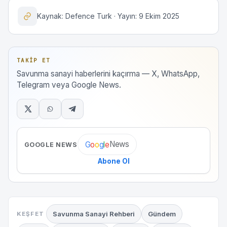
Kaynak: Defence Turk · Yayın: 9 Ekim 2025
TAKIP ET
Savunma sanayi haberlerini kaçırma — X, WhatsApp,
Telegram veya Google News.
News
G
o
o
g
l
e
GOOGLE NEWS
Abone Ol
Savunma Sanayi Rehberi
Gündem
KEŞFET