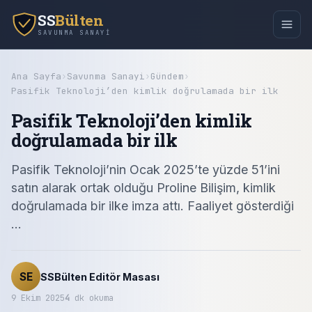
SS
Bülten
SAVUNMA SANAYI
Ana Sayfa
›
Savunma Sanayi
›
Gündem
›
Pasifik Teknoloji’den kimlik doğrulamada bir ilk
Pasifik Teknoloji’den kimlik
doğrulamada bir ilk
Pasifik Teknoloji’nin Ocak 2025’te yüzde 51’ini
satın alarak ortak olduğu Proline Bilişim, kimlik
doğrulamada bir ilke imza attı. Faaliyet gösterdiği
...
SE
SSBülten Editör Masası
9 Ekim 2025
4
dk okuma